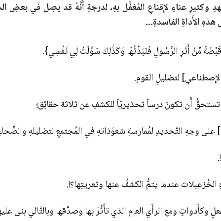
دٍ وكثيرِ عناءٍ لإِقناعِ المُغفَّل بهِ، لدرجةِ أَنَّهُ قد يصِل في بعضِ ا
 هذهِ الأَداةِ الفاسدةِ...
ْضَةً مِّنْ أَثَرِ الرَّسُولِ فَنَبَذْتُهَا وَكَذَٰلِكَ سَوَّلَتْ لِي نَفْسِي}.
ء الإِصطناعي] لتضليلِ القوم.
ها تستحقُّ أَن تكونَ درساً تحذيريّاً للكشفِ عن ثلاثة حقائِق؛
كأَدواتٍ ومع الرأَي العام الذي تأَثَّرَ بها وصدَّقها وبالتَّالي بنى عليها م