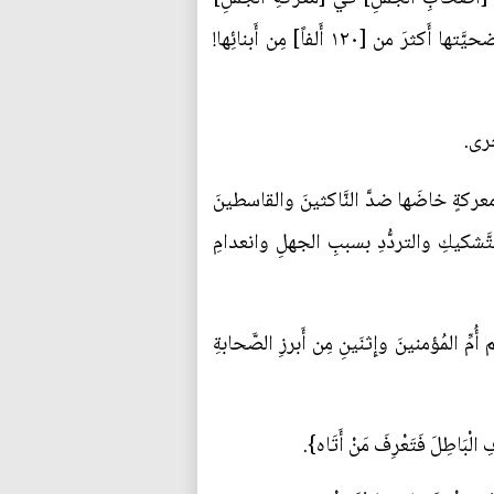
المعرُوفةِ والتي دارَت رحاها في البصرةِ، يَومَ أَن ركِبتهُ لتُحرِّضَ النَّاسَ ضدَّهُ (ع) وهي المعركةُ التي راحَ ضحيَّتها أَكثرَ من [١٢٠ أَلفاً] مِن أَبنائِها!
ُخرى.
 معركةٍ خاضَها ضدَّ النَّاكثينَ والقاسطينَ
َشكيكِ والتردُّدِ بسببِ الجهلِ وانعدامِ
 أُمِّ المُؤمنينَ وإِثنَينِ مِن أَبرزِ الصَّحابةِ
ِ الْبَاطِلَ فَتَعْرِفَ مَنْ أَتَاه}.