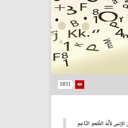
3831
سِ لأَنَّهُ الطُّعم النَّاعم