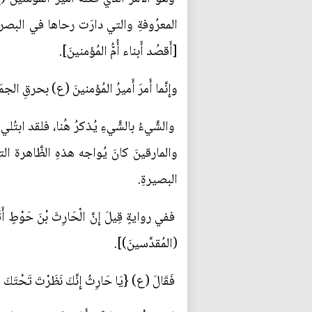
[أَقصُد أَبناء أُمُّ المُؤمنينَ].
وإِنَّما أَمرَ أَميرُ المُؤمنينَ (ع) بحرقِ الجمَ
والشَّيءُ بالشَّيءِ يُذكرُ هُنا، فلقد ابتُل
والمارقينَ كانَ يُواجه هذهِ الظَّاهرة ال
البصيرةِ.
ففي روايةٍ قِيلَ إِنَّ الْحَارِثَ بْنَ حَوْطٍ أَتَ
(المُقدَّسينَ)].
فَقَالَ (ع) {يَا حَارِثُ إِنَّكَ نَظَرْتَ تَحْتَكَ ولَمْ