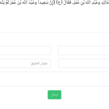
مَالِكٍ وعَبْدِ اللَّه بْنِ عُمَرَ، فَقَالَ (ع) {إِنَّ سَعِيداً وعَبْدَ اللَّه بْنَ عُمَرَ لَمْ يَنْص