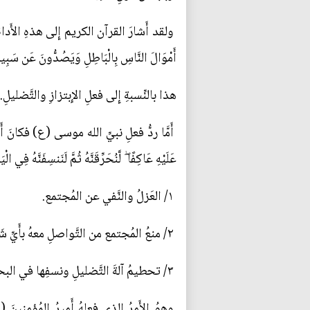
ولقد أَشارَ القرآن الكريم إِلى هذهِ الأَداةِ الفاسد
أَمْوَالَ النَّاسِ بِالْبَاطِلِ وَيَصُدُّونَ عَن سَبِيلِ ا
هذا بالنِّسبةِ إِلى فعلِ الإِبتزازِ والتَّضليلِ.
أَمَّا ردُّ فعلِ نبيِّ الله موسى (ع) فكانَ أَن {قَالَ
عَلَيْهِ عَاكِفًا ۖ لَّنُحَرِّقَنَّهُ ثُمَّ لَنَنسِفَنَّهُ فِي الْي
١/ العَزلُ والنَّفي عن المُجتمع.
٢/ منعُ المُجتمع من التَّواصلِ معهُ بأَيِّ شَكلٍ من الأَشكالِ.
٣/ تحطيمُ آلةَ التَّضليلِ ونسفِها في البحرِ حتَّى لا يبقى مِنها أَيَّ أَثرٍ مهما كانَ بسيطاً أَو قليلاً فقد يُعادُ إِنتاجها بعجلٍ آخر مثلاً.
وهوُ الأَمرُ الذي فعلهُ أَميرُ المُؤمنينَ