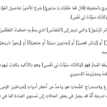
لحقيقةِ {قَالَ فَمَا خَطْبُكَ يَا سَامِرِيُّ} شرحَ الأَخيرُ تفاصيل المُؤَامرة بقو
 وَكَذَٰلِكَ سَوَّلَتْ لِي نَفْسِ}.
 الرَّسُولِ} والتي ترمِز إِلى [المُقدَّس] الذي يتمُّ بهِ اصطيادُ المُغفَّلينَ!
 أَو [لِباسٌ قصيرٌ] أَو [عناوينَ دينيَّةٌ أَو مذهبيَّةٌ] أَو [رموزٌ تاريخيَّة
ِهِ.
ةِ المُبتزِّ فهوَ {وَكَذَٰلِكَ سَوَّلَتْ لِي نَفْسِي} وهو بالتَّأكيد يكذِبُ ليهر
هُ ومشرُوعهُ التَّدميري.
عِ ولاستدراجِ الضَّحايا هو واحدٌ من أَخطرِ أَدواتِ [شياطينَ الإِنسِ] لأَن
ِ، لدرجةِ أَنَّهُ قد يصِل في بعضِ الحالاتِ إِلى مُستوى العبادةِ كما في قولهِ تع