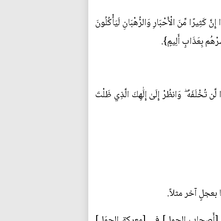
ًا مِّنَ الْأَحْبَارِ وَالرُّهْبَانِ لَيَأْكُلُونَ
ِّرْهُم بِعَذَابٍ أَلِيمٍ}.
ُخْلَفَهُ ۖ وَانظُرْ إِلَىٰ إِلَٰهِكَ الَّذِي ظَلْتَ
مِن [أَصحابِ الجملِ] في [معركةِ الجمَلِ]