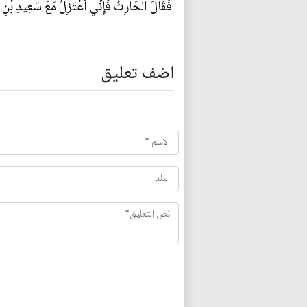
فَقَالَ الْحَارِثُ فَإِنِّي أَعْتَزِلُ مَعَ سَعِيدِ بْنِ 
اضف تعليق