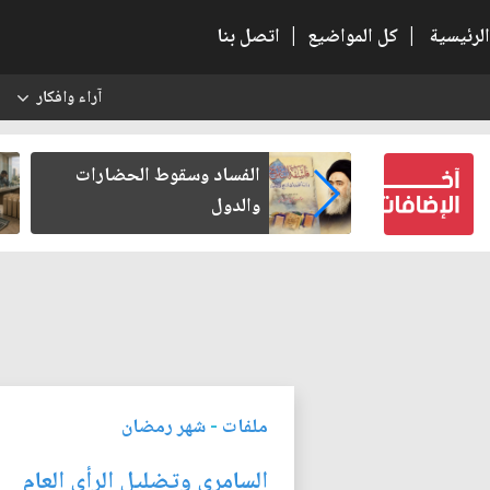
الرئيسية
|
كل المواضيع
|
اتصل بنا
آراء وافكار
س
ن كتب لنفسه
الفساد وسقوط الحضارات
والدول
ملفات
-
شهر رمضان
السامري وتضليل الرأي العام