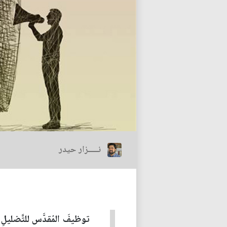
نـــــزار حيدر
توظيفَ المُقدَّس للتَّضليلِ و