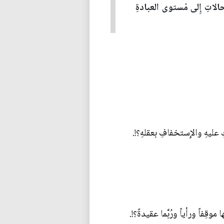
لحالاتِ إِلى مُستوى العبادةِ
وقِفاً ورأياً ورُبَّما عقيدةً؟!.