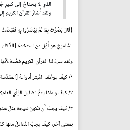
الذي لا يحتاجُ إِلى كبيرِ جُه
ولقد أَشارَ القرآن الكريم إِلى
{قَالَ بَصُرْتُ بِمَا لَمْ يَبْصُرُوا بِهِ فَقَبَضْتُ قَب
السَّامرِيُّ هو أَوَّل من استخدمَ [الذَّكا
ولقد سردَ لنا القرآن الكريم قصَّتهُ لأَنَّ
١/ كيفَ يوظِّف المُبتز أَدواتهُ [المقدَّسة] على وجهِ التَّحديدِ لمُمارسةِ شعوَذاتهِ في المُجتمعِ لتضليلهِ والضِّحكِ عليهِ والإِستخفافِ بعقلهِ؟!.
٢/ كيفَ ولماذا يتمُّ تضليل الرَّأي العام؟!.
٣/ كيفَ يجبُ أَن تكونَ نتيجة مِثلَ هذهِ الخُزعبلات عندما يتمُّ الكشفُ عنها وتعريتِها؟!.
بمعنى آخر، كيفَ يجبُ التَّعاملُ معها كفعلٍ و