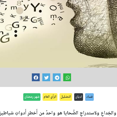
فساد
اديان
التضليل
الرأي العام
شهر رمضان
الخِداعِ ولاستدراجِ الضَّحايا هو واحدٌ من أَخطرِ أَدواتِ شياطينَ الإِن