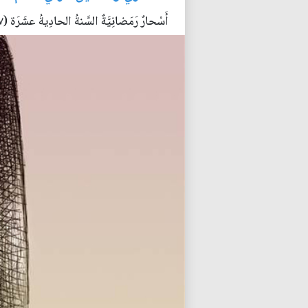
أَسْحارٌ رَمَضانِيَّةٌ السَّنةُ الحادِيةُ عشَرَة (٢٧)