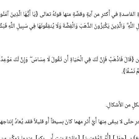
ةِ في أَكثرِ من آيةٍ وقصَّةٍ منها قولهُ تعالى {يَا أَيُّهَا الَّذِينَ آمَنُوا إِنَّ كَثِير
للَّهِ ۗ وَالَّذِينَ يَكْنِزُونَ الذَّهَبَ وَالْفِضَّةَ وَلَا يُنفِقُونَهَا فِي سَبِيلِ اللَّهِ فَبَش
 فَاذْهَبْ فَإِنَّ لَكَ فِي الْحَيَاةِ أَن تَقُولَ لَا مِسَاسَ ۖ وَإِنَّ لَكَ مَوْعِدًا لَّن ت
َمِّ نَسْفًا}.
 (ع) بـ [جمَلِ] [أُمِّ المُؤمنِينَ] [عائِشة بنت أَبي بكرٍ] عندما تمكَّن 