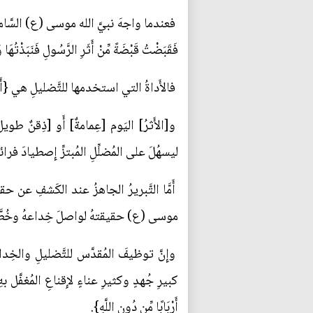
فعندما واجهَ نبيَّ الله موسى (ع) السَّامريِّ با
فَقَبَضْتُ قَبْضَةً مِّنْ أَثَرِ الرَّسُولِ فَنَبَذْتُهَا
فالأَداةُ التي استخدمها للتَّضليلِ هي {أَثَرِ
و[الأَثرُ] اليَوم [عِمامةٌ] أَو [ذِقنٌ طويلٌ]
ليسهُلَ على المُضلِّلِ المُبتزِّ إِصطيادَ فرائس
أَمَّا التَّبريرُ الجاهزُ عند الكَشفِ عن حقيق
موسى (ع) حقيقتهُ لواصلَ خِداعهُ وخُطَّت
وإِنَّ توظيفَ المُقدَّس للتَّضليلِ والخِدا
كبيرِ جُهدٍ وكثيرِ عناءٍ لإِقناعِ المُغفَّل به
أَرْبَابًا مِّن دُونِ اللَّهِ}.