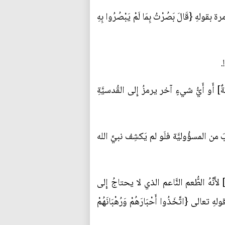
لهِ {قَالَ بَصُرْتُ بِمَا لَمْ يَبْصُرُوا بِهِ
.
ٌ] أَو أَيُّ شيءٍ آخر يرمزُ إِلى القُدسيَّةِ
بَ من المسؤُوليَّة فلَو لم يَكشِف نبيَّ الله
َّهُ الطُّعم النَّاعم الذي لا يحتاجُ إِلى
الى {اتَّخَذُوا أَحْبَارَهُمْ وَرُهْبَانَهُمْ