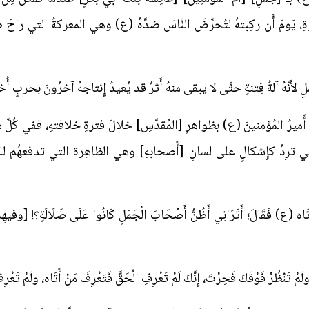
لِ لأَنَّهُ آلةُ فِتنةٍ حتَّى لا يبقى منهُ أَثرٌ قد يُعيدُ إِنتاجهُ آخرُونَ بحربٍ أ
ي أَميرُ المُؤمنينَ (ع) بظواهرِ [المُقدَّسِ] خلالَ فترةِ خلافتهِ، ففي كُلِّ
تي ترِدُ كإِشكالٍ على لسانِ [أَصحابهِ] وهي الظاهِرة التي تدفعهُم للتّ
اه (ع) فَقَالَ؛ أَتَرَانِي أَظُنُّ أَصْحَابَ الْجَمَلِ كَانُوا عَلَى ضَلَالَةٍ؟! [وفيهِم
 تَنْظُرْ فَوْقَكَ فَحِرْتَ، إِنَّكَ لَمْ تَعْرِفِ الْحَقَّ فَتَعْرِفَ مَنْ أَتَاه، ولَمْ تَعْرِف