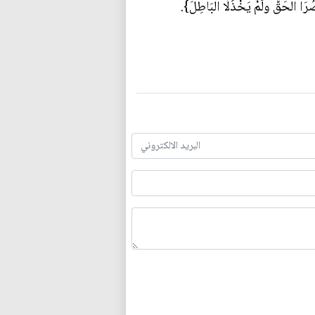
ُرَا الْحَقَّ ولَمْ يَخْذُلَا الْبَاطِلَ}.