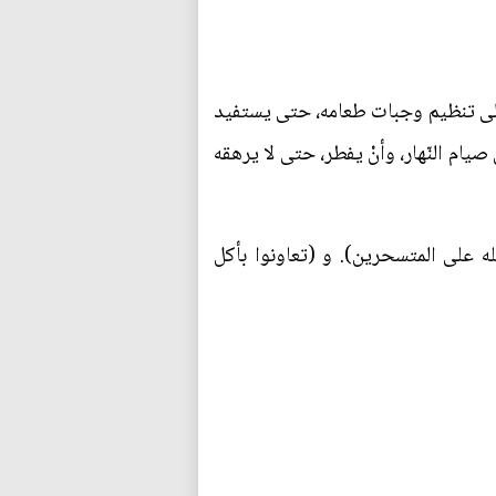
 إلى تنظيم وجبات طعامه، حتى يستفيد
م النّهار، وأنْ يفطر، حتى لا يرهقه
له على المتسحرين). و (تعاونوا بأكل