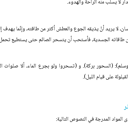
ار لا يسلب منه الراحة والهدوء.
ان، لا يريد أنْ يذيقه الجوع والعطش أكثر من طاقته، وإنّما يهدف
ن طاقاته الجسدية، فأستحب أن يتسحر الصائم حتى يستطيع تحمل صيا
سلم): (السحور بركة). و (تسحروا ولو بجرع الماء، ألا صلوات ال
قيلولة على قيام الليل).
ى المواد المدرجة في النصوص التالية: