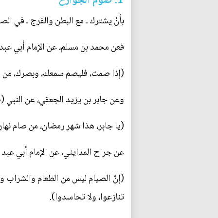
1: صوم الجوارح
بأنْ يشترك ـ مع البطن والفرج ـ في الصي
فعن محمد بن مسلم، عن الإمام أبي عبد ا
(إذا صمت، فليصم سمعك، وبصرك، من الح
وعن جابر بن يزيد الجعفي، عن النبي (صل
(يا جابر، هذا شهر رمضان، من صام نهار
عن جراح المدايني، عن الإمام أبي عبد ال
(إنَّ الصيام ليس من الطعام والشراب وحده
تنازعوا، ولا تحاسدوا).