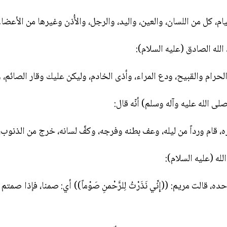
ام، كل من اللسان، والعين، واليد، والرجل، والأُذن وغيرها من الأعضا
لله الصادق (عليه السلام):
رام والقبيح، ودع المراء، وأذى الخادم، وليكن عليك وقار الصائم
ى الله عليه وآله وسلم) أنّه قال:
ه، قام ورداً من ليله، وعف بطنه وفرجه، وكفَّ لسانه، خرج من الذنو
له (عليه السلام):
، قالت مريم: ((إِنِّي نَذَرْتُ لِلرَّحْمنِ صَوْماً)) أي: صمنا، فإذا ص