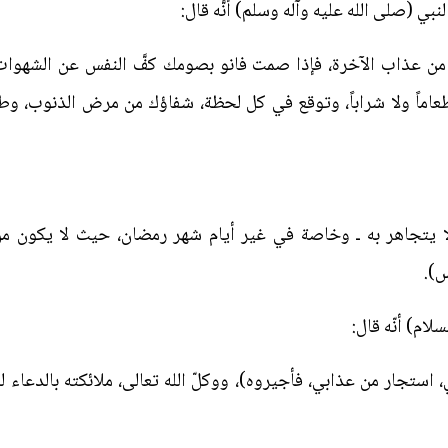
بي (صلى الله عليه وآله وسلم) أنَّه قال:
اب من عذاب الآخرة، فإذا صمت فانو بصومك كفَّ النفس عن الشهوا
عاماً ولا شراباً، وتوقع في كل لحظة، شفاؤك من مرض الذنوب، وطه
 يتجاهر به ـ وخاصة في غير أيام شهر رمضان، حيث لا يكون من ا
س).
لام) أنّه قال:
استجار من عذابي، فأجيروه)، ووكلّ الله تعالى، ملائكته بالدعاء للص