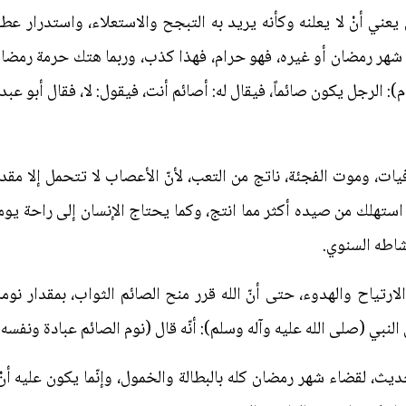
 يعني أنْ لا يعلنه وكأنه يريد به التبجح والاستعلاء، واستدرار عطف
شهر رمضان أو غيره، فهو حرام، فهذا كذب، وربما هتك حرمة رمضان،
ام): الرجل يكون صائماً، فيقال له: أصائم أنت، فيقول: لا، فقال أبو عبد
وفيات، وموت الفجئة، ناتج من التعب، لأنّ الأعصاب لا تتحمل إلا مقد
استهلك من صيده أكثر مما انتج، وكما يحتاج الإنسان إلى راحة يوم
شاطه السنوي.
 الارتياح والهدوء، حتى أنّ الله قرر منح الصائم الثواب، بمقدار نوم
لنبي (صلى الله عليه وآله وسلم): أنّه قال (نوم الصائم عبادة ونفسه
حديث، لقضاء شهر رمضان كله بالبطالة والخمول، وإنّما يكون عليه أ