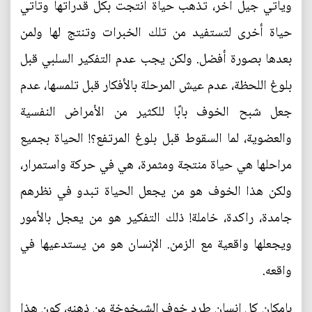
ويأتي جيل آخر، تذهب حياة أنتجت بكل قدراتها وتأتي
حياة أخرى لتستفيد من تلك الخبرات وتنتج لها ولمن
بعدها بصورة أفضل. ولكن يجب عدم التفكير السلبي قبل
بلوغ اللحظة، عدم عيش المرحلة بالأفكار قبل تلمسها، عدم
جعل شبح الخوف بابًا للكثير من الأمراض النفسية
والعضوية، لما السقوط قبل بلوغ المرتفع؟! الحياة بجميع
مراحلها هي حياة منتجة ومثمرة، هي في حركة واستمرار،
ولكن هذا الخوف هو من يجعل الحياة تبدو في نظرهم
جامدة، راكدة، خاملة! ذلك التفكير هو من يعجل بالأمور
ويجعلها واقعية مع الزمن. الإنسان هو من يستدعيها في
واقعه.
بإمكان كل إنسان طرد خوف الشيخوخة من ذهنهِ، كون هذا