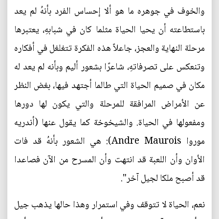
والخوف في جوهره ما هو ألا إحساس الفرد بأنهُ لم يعد
باستطاعته أن يحيا الحياة مثلما كان في شبابهِ، يعتبرها
مرحلة النهاية والعجز، جاعلاً هذه الفكرة تتغلغل في أفكاره
وتنعكس على تصرفاتهِ، شاعرًا بشعور أليم وبأنه لم يعد له
مكان في صميم الحياة التي طالما أجتهد فيها، بغض النظر
عن الأمراض المرافقة للمرحلة والتي يكون لها دورها
ومفعولها في الحياة. والشيخوخة كما يقول عنها (أندريه
موروا Andre Maurois): هي الشعور بأنهُ قد فات
الأوان وأن اللعبة قد انتهت وأن المسرح من الآن فصاعدا
قد أصبح ملكا لجيل آخر".
نعم، الحياة لا تتوقف وفي استمرار وهذا حالها يذهب جيل