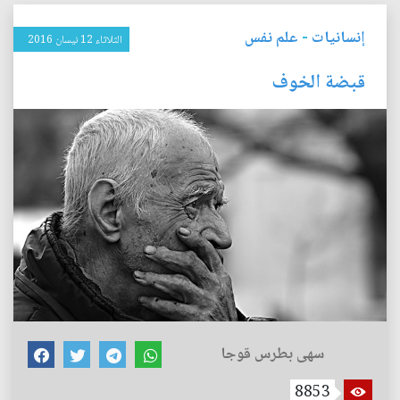
إنسانيات
-
علم نفس
الثلاثاء 12 نيسان 2016
قبضة الخوف
سهى بطرس قوجا
8853