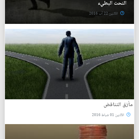
النحت البطيء
الأثنين 22 آب 2016
مأزق التناقض
الأثنين 01 شباط 2016