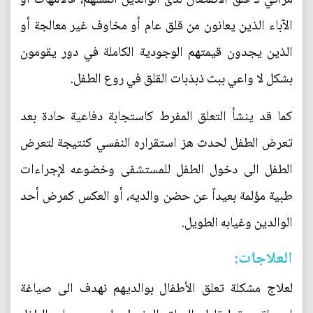
الآباء الذين يعانون من قلق عام أو مخاوف غير معالجة أو
الذين يجدون قيمتهم الوجودية الكاملة في دور يقومون
بشكل لا واعي ببث ذبذبات القلق في روع الطفل.
كما قد ينشأ التعلق المفرط كاستجابة دفاعية حادة بعد
تعرض الطفل لحدث هز استقراره النفسي كنتيجة لتعرض
الطفل الى دخول الطفل للمستشفى وخضوعه لإجراءات
طبية مؤلمة بعيداً عن حضن والديه، أو العكس كمرض أحد
الوالدين وغيابه الطويل.
العلاجات:
لعلاج مشكلة تعلق الأطفال بوالديهم نهدف الى صياغة