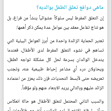
ماهي دوافع تعلق الطفل بوالديه؟
إن التعلق المفرط ليس سلوكاً عشوائياً ينشأ من فراغ، بل
هو نتاج تفاعل معقد بين عوامل عدة يمكن ذكر أهمها:
تعتبر الحماية الزائدة واحدة من أبرز العوامل البيئية التي
تساهم في نشوء التعلق المفرط لدى الأطفال، فعندما
يتدخل الوالدان بسرعة لحل كل مشكلة تواجه الطفل،
ويحاولان درء أي مشاعر إحباط طبيعية عنه، وتجنب
تعريضه حتى لأبسط التحديات، فإن ذلك يعزز من اعتماده
الزائد عليهم وبالتالي يريد الابتعاد عنهم ولو مؤقتاً.
والسبب الثاني المحتمل لتعلق الأطفال هو حالة انعكاس
مرآتي لـ قلق الانفصال لدى الوالدين أنفسهم، فالأمهات أو