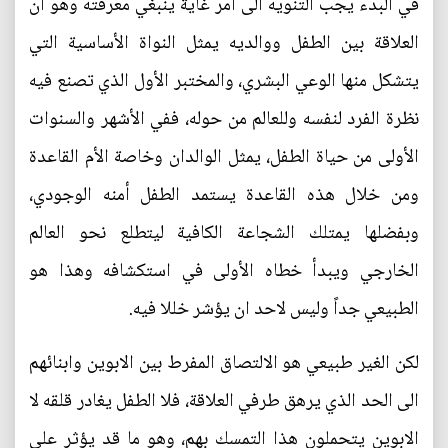
في البدء يجب التنويه الى امر غاية ينبغي معرفته وهو ان
العلاقة بين الطفل ووالديه يمثل النواة الأساسية التي
يتشكل منها الوعي البشري، والمختبر الأول الذي تصنع فيه
نظرة الفرد لنفسه وللعالم من حوله، ففي الأشهر والسنوات
الأولى من حياة الطفل، يمثل الوالدان وخاصة الأم القاعدة
ومن خلال هذه القاعدة يستمد الطفل أمنه الوجودي،
وبفضلها يمتلك الشجاعة الكافية ليتطلع نحو العالم
الخارجي ويبدأ خطاه الأولى في استكشافه وهذا هو
الطبيعي جداً وليس لاحد ان يؤشر خللا فيه.
لكن الغير طبيعي هو الالتصاق المفرط بين الابوين وابنائهم
الى الحد الذي يرهق طرفي العلاقة، فلا الطفل يغادر قلقه لا
الابوين يتحملون هذا التمسك بهم، وهو ما قد يؤثر على