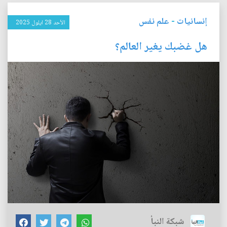
إنسانيات
-
علم نفس
الأحد 28 ايلول 2025
هل غضبك يغير العالم؟
شبكة النبأ