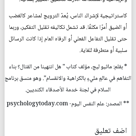
كاستراتيجية لإشراك الناس، يُعدّ الترويج لمشاعر كالغضب
أو الضيق أمرًا مكلفًا. قد تشمل تكاليفه تقليل التفكير، وربما
حتى تقليل التفاعل الفعلي أو الرفاه العام إذا كانت الرسائل
سلبية أو متطرفة للغاية.
* بقلم: ماثيو ليج، مؤلف كتاب " هل انتهينا من القتال؟ بناء
التفاهم في عالمٍ مليءٍ بالكراهية والانقسام". وهو منسق برنامج
السلام في لجنة خدمة الأصدقاء الكنديين.
** المصدر: علم النفس اليوم- psychologytoday.com
اضف تعليق