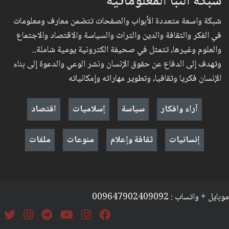
شبكة النبأ المعلوماتية
شبكة واسعة متعددة الأبواب والصفحات تتضمن معارف ومعلومات
في الفكر والثقافة والدين والتراث والسياسة والاقتصاد والاجتماع
والعلوم وغيرها، تتمثل في صحيفة الكترونية يومية شاملة..
وتهدف إلى الدفاع عن حقوق الإنسان ونشر الوعي والدعوة إلى بناء
الإنسان فكريا وثقافيا، وتطوير مهاراته وإمكانياته
آراء وافكار
سياسة
إسلاميات
اقتصاد
إنسانيات
ثقافة وإعلام
منوعات
ملفات
موبايل + واتساب : 009647902409092