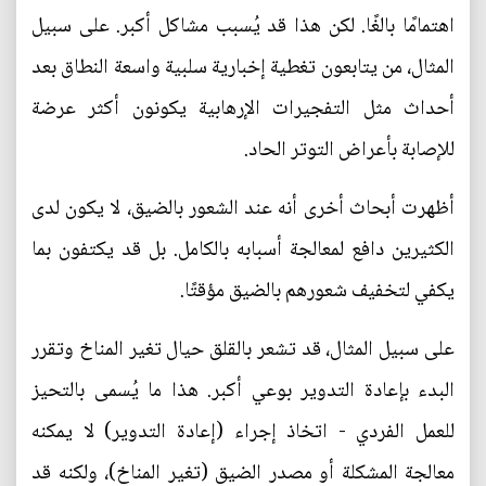
اهتمامًا بالغًا. لكن هذا قد يُسبب مشاكل أكبر. على سبيل
المثال، من يتابعون تغطية إخبارية سلبية واسعة النطاق بعد
أحداث مثل التفجيرات الإرهابية يكونون أكثر عرضة
للإصابة بأعراض التوتر الحاد.
أظهرت أبحاث أخرى أنه عند الشعور بالضيق، لا يكون لدى
الكثيرين دافع لمعالجة أسبابه بالكامل. بل قد يكتفون بما
يكفي لتخفيف شعورهم بالضيق مؤقتًا.
على سبيل المثال، قد تشعر بالقلق حيال تغير المناخ وتقرر
البدء بإعادة التدوير بوعي أكبر. هذا ما يُسمى بالتحيز
للعمل الفردي - اتخاذ إجراء (إعادة التدوير) لا يمكنه
معالجة المشكلة أو مصدر الضيق (تغير المناخ)، ولكنه قد