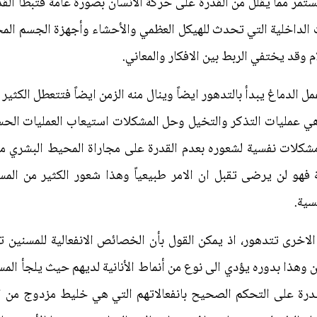
مر مما يقلل من القدرة على حركة الانسان بصورة عامة فتبطأ الق
رات الداخلية التي تحدث للهيكل العظمي والأحشاء وأجهزة الجسم الم
 وقد يختفي الربط بين الافكار والمعاني.
 الدماغ يبدأ بالتدهور ايضاً وينال منه الزمن ايضاً فتتعطل الكثير 
ي عمليات التذكر والتخيل وحل المشكلات استيعاب العمليات الحسا
شكلات نفسية لشعوره بعدم القدرة على مجاراة المحيط البشري متغ
ة فهو لن يرضى تقبل ان الامر طبيعياً وهذا شعور الكثير من المس
سية.
اخرى تتدهور، اذ يمكن القول بأن الخصائص الانفعالية للمسنين تتسم
وهذا بدوره يؤدي الى نوع من أنماط الأنانية لديهم حيث يلجأ المسن
درة على التحكم الصحيح بانفعالاتهم التي هي خليط مزدوج من انف