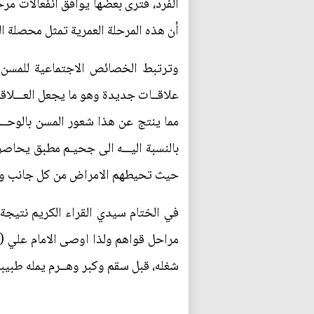
الفرد، فترى بعضها يوافق انفعالات مرح
أن هذه المرحلة العمرية تمثل محصلة الجو
وترتبط الخصائص الاجتماعية للمسن با
علاقــات جديدة وهو ما يجعل العـــلاقا
مما ينتج عن هذا شعور المسن بالوحــد
بالنسبة اليـــه الى جحيـم مطبق يحاص
حيث تحيطهم الامراض من كل جانب وكأن
في الختام سيدي القراء الكريم نتيجة
مراحل قواهم ولذا اوصى الامام علي (ع
شغله، قبل سقم وكبر وهــرم يمله طبيب