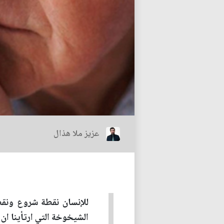
عزيز ملا هذال
للإنسان نقطة شروع ونقطة
الشيخوخة التي ارتأينا ان