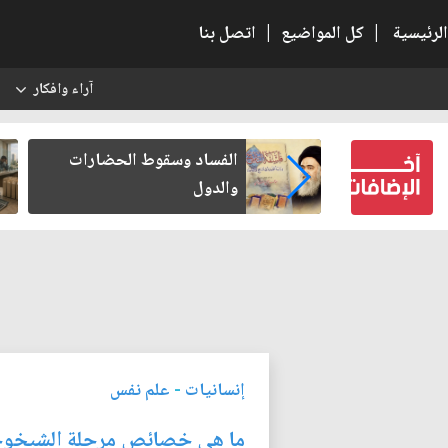
الرئيسية
|
كل المواضيع
|
اتصل بنا
آراء وافكار
س
بعين كتب لنفسه
الفساد وسقوط الحضارات
والدول
إنسانيات
-
علم نفس
ما هي خصائص مرحلة الشيخوخ