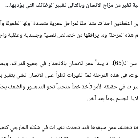
تغير من مزاج الانسان وبالتالي تغيير الوظائف التي يؤديها...
ن النقطتين احداث متداخلة لمراحل عمرية متعددة اولها الطفولة وآ
لم هذه المرحلة وما يرافقها من خصائص نفسية وجسدية وعقلية واجتم
مرحلة الشيخوخة تبدأ في الغالب في سن الـ(65)، اذ يبدأ عمر الانسان بالانحدار
وت، في هذه المرحلة ثمة تغيرات تطرأ على الانسان تشي بتغير بني
غيرات في حقيقة الأمر تأخذ خطاً منحنياً نحو التدهــور والضعف بحك
ا الجسم يوماً بعد آخر.
ة تختلف عمن سبقوها فقد تحدث تغيرات في شكله الخارجي كتغير ا