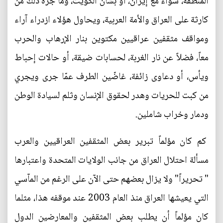
المنطقة، سواءً مع إيران، أو بشأن الكويت، وما جرّه ذلك من
كارثة على العراق والأمة العربية، ويحاول هؤلاء ازدراء آراء
ومواقف مثقفين عراقيين مكتوين بنار الإرهاب والحرب
معاً، فضلاً عن نار الغربة، لحسابات ضيقة، أو حالات إحباط
ويأس، أو دعاوى زائفة، غاضّين الطرف عمّا جرى ويجري
من كبت للحريات وهدر لحقوق الإنسان وثلم لسيادة الوطن
ودمار وخراب شاملين.
كم كان مؤلماً تبرير بعض المثقفين العراقيين والعرب
مسألة احتلال العراق من جانب الولايات المتحدة واعتبارها
" تحريراً" ولا يزال بعضهم حتى الآن على الرغم من المآسي
التي يعيشها العراق منذ العام 2003 عند موقفه هذا، مثلما
كان مؤلماً أن يطلب بعض المثقفين والمعارضين الدول