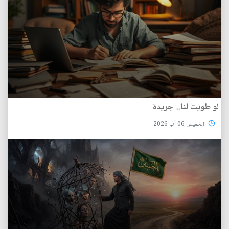
لو طويت لنا.. جريدة
الخميس 06 آب 2026