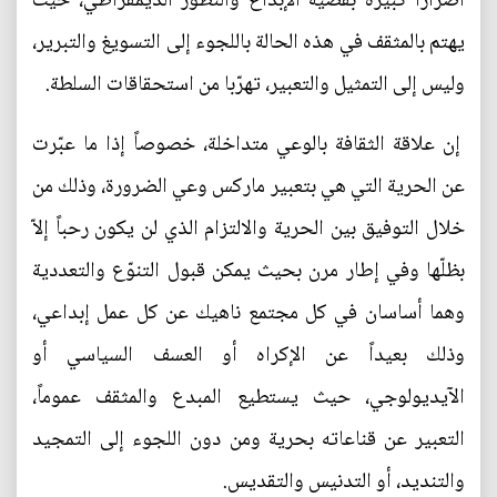
أضراراً كبيرة بقضية الإبداع والتطور الديمقراطي، حيث
يهتم بالمثقف في هذه الحالة باللجوء إلى التسويغ والتبرير،
وليس إلى التمثيل والتعبير، تهرّبا من استحقاقات السلطة.
إن علاقة الثقافة بالوعي متداخلة، خصوصاً إذا ما عبّرت
عن الحرية التي هي بتعبير ماركس وعي الضرورة، وذلك من
خلال التوفيق بين الحرية والالتزام الذي لن يكون رحباً إلاّ
بظلّها وفي إطار مرن بحيث يمكن قبول التنوّع والتعددية
وهما أساسان في كل مجتمع ناهيك عن كل عمل إبداعي،
وذلك بعيداً عن الإكراه أو العسف السياسي أو
الآيديولوجي، حيث يستطيع المبدع والمثقف عموماً،
التعبير عن قناعاته بحرية ومن دون اللجوء إلى التمجيد
والتنديد، أو التدنيس والتقديس.