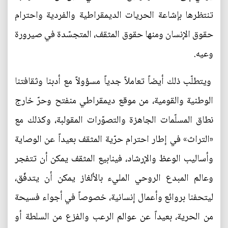
تنتظرها بإشاعة الحريات الديمقراطية والفردية واحترام
حقوق الإنسان ومنها حقوق المثقف، المتجسّدة في صيرورة
وعيه.
ويتطلّب ذلك أيضاً تعاملاً جدياً مسؤولاً مع أدبنا وثقافتنا
الوطنية والقومية، من موقع ديمقراطي منفتح وحرّ خارج
نطاق المسلّمات الجاهزة والتصوّرات المقولبة، وكذلك مع
«التراث» في إطار احترام حرّية المثقف بعيداً عن الوصاية
وأساليب الوعظ والإرشاد، فينابيع المثقف يمكن أن تتفجر
وعالم المبدع الروحي المليء بالألغاز يمكن أن يتدفّق،
ليتحفنا بروائع وأعمال إنسانية، خصوصاً في أجواء فسيحة
من الحرية، بعيداً عن عوالم الرعب والفزع من السلطة أو