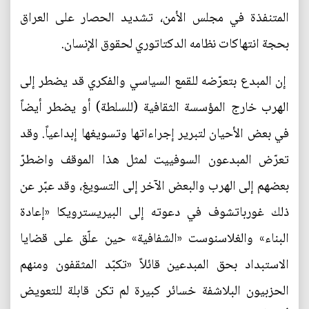
المتنفذة في مجلس الأمن، تشديد الحصار على العراق
بحجة انتهاكات نظامه الدكتاتوري لحقوق الإنسان.
إن المبدع بتعرّضه للقمع السياسي والفكري قد يضطر إلى
الهرب خارج المؤسسة الثقافية (للسلطة) أو يضطر أيضاً
في بعض الأحيان لتبرير إجراءاتها وتسويغها إبداعياً. وقد
تعرّض المبدعون السوفييت لمثل هذا الموقف واضطرّ
بعضهم إلى الهرب والبعض الآخر إلى التسويغ، وقد عبّر عن
ذلك غورباتشوف في دعوته إلى البيريسترويكا «إعادة
البناء» والغلاسنوست «الشفافية» حين علّق على قضايا
الاستبداد بحق المبدعين قائلاً «تكبّد المثقفون ومنهم
الحزبيون البلاشفة خسائر كبيرة لم تكن قابلة للتعويض