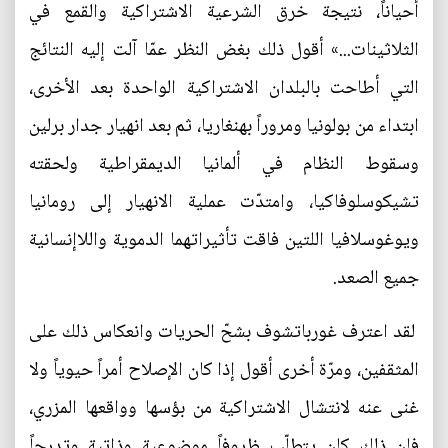
أحياناً، نتيجة خرق الشرعية الاشتراكية والقمع في
الثلاثينات...» أقول ذلك بغض النظر عمّا آلت إليه النتائج
التي أطاحت بالبلدان الاشتراكية الواحدة بعد الأخرى،
ابتداء من بولونيا ومروراً بهنغاريا، ثم بعد انهيار جدار برلين
وسقوط النظام في ألمانيا الديمقراطية ولحقته
تشيكوسلوفاكيا، وامتدّت عملية الانهيار إلى رومانيا
ويوغوسلافيا اللتين فاقت تأثيراتهما الدموية واللاإنسانية
جميع الصعد.
لقد اعترف غورباتشوف بشحّ الحريات وانعكاس ذلك على
المثقفين، ومرّة أخرى أقول إذا كان الإصلاح أمراً حيوياً ولا
غنى عنه لانتشال الاشتراكية من بؤسها وواقعها المزري،
فإن ذلك كان يتطلّب ظروفاً موضوعية وذاتية وتدرجاً