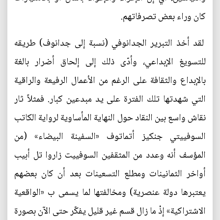
كان وراء بعض تصرفاتهم.
لقد أخذ التبرير الجدانوفي (نسبة إلى جدانوف) طريقه
للتسويغ الإبداعي، وأدّى ذلك إلى إلحاق أضرار بالغة
بالإبداع والثقافة على الرغم من الأعمال الرفيعة والراقية
التي شهدتها تلك الفترة على يد مبدعين كبار. فمثلاً ثار
نقاش واسع بين النقاد حول النهاية المأساوية لرواية الكاتب
السوفييتي جنكيز أتماتوف «السفينة البيضاء» (من
المؤسف أنه وعدد من المثقفين السوفييت زاروا تل أبيب
أواخر الثمانينات ومطلع التسعينات بعد أن كان بعضهم
يعتبرها دولة عنصرية) ومخالفتها لما يسمى ب «الواقعية
الاشتراكية» إذْ ما زال قسم غير قليل يفكّر حتى الآن بصورة