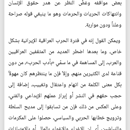
بعض مواقفه وغضّ النظر عن هدر حقوق الإنسان
وانتهاكات الحريات والحرمات وهو ما ينبغي قوله صراحة
وعلناً ودون مواربة.
ويمكن القول إنه في فترة الحرب العراقية الإيرانية بشكل
خاص، وما بعدها اضطر العديد من المثقفين العراقيين
والعرب، إلى المساهمة في ما سمّي «بأدب الحرب»، من دون
قناعة لدى الكثيرين منهم، وإلاّ فإن ما ينتظرهم كان مهولاً
بكل معنى الكلمة من اتهام واعتقال وتغييب، إضافة إلى
حجب حقهم في النشر أو إبراز عملهم الإبداعي والفني،
وعلى العكس من ذلك فإن من تسابقوا إلى مديح السلطة
وترويج خطابها الحربي والسياسي، حصلوا على المكرمات
والنياشين، أي إن الإغراء والإغواء بالمال أو بالامتيازات