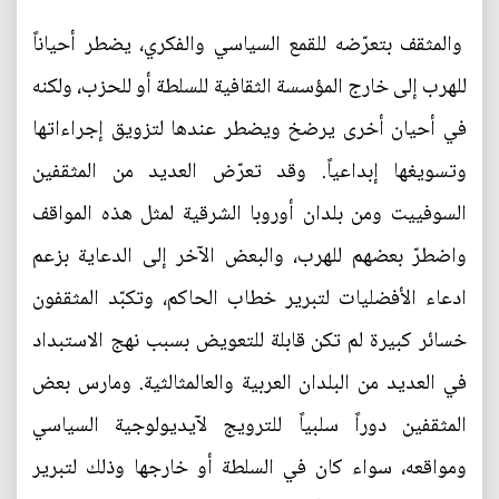
والمثقف بتعرّضه للقمع السياسي والفكري، يضطر أحياناً
للهرب إلى خارج المؤسسة الثقافية للسلطة أو للحزب، ولكنه
في أحيان أخرى يرضخ ويضطر عندها لتزويق إجراءاتها
وتسويغها إبداعياً. وقد تعرّض العديد من المثقفين
السوفييت ومن بلدان أوروبا الشرقية لمثل هذه المواقف
واضطرّ بعضهم للهرب، والبعض الآخر إلى الدعاية بزعم
ادعاء الأفضليات لتبرير خطاب الحاكم، وتكبّد المثقفون
خسائر كبيرة لم تكن قابلة للتعويض بسبب نهج الاستبداد
في العديد من البلدان العربية والعالمثالثية. ومارس بعض
المثقفين دوراً سلبياً للترويج لآيديولوجية السياسي
ومواقعه، سواء كان في السلطة أو خارجها وذلك لتبرير