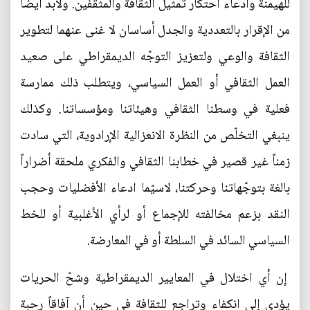
للهيمنة وادعاء احتكار تمثيل الثقافة والمثقفين. ولابدّ أيضاً
من الإقرار بالتعددية والجدل أساسان لا غنى عنهما لتطوير
الثقافة والوعي ولتعزيز التوجّه الديمقراطي على صعيد
العمل الثقافي أو العمل السياسي، ويتطلب ذلك ممارسة
فعلية في وسطنا الثقافي وهيئاتنا ومؤسساتنا. وكذلك
ينبغي التخلّص من النظرة الانعزالية الإرادوية، التي سادت
زمناً غير قصير في خطابنا الثقافي والفكري ملحقة أضراراً
بالغة بتوجّهاتنا وحركتنا، لاسيّما ادعاء الأفضليات وحجب
النقد بزعم مخالفته للإجماع أو لرأي الأغلبية أو للخط
السياسي السائد في السلطة أو في المعارضة.
إن أي اختلال في المعايير الديمقراطية وشحّ الحريات
يؤدي إلى انكفاء وتراجع للثقافة في حين أن آفاقاً رحبة