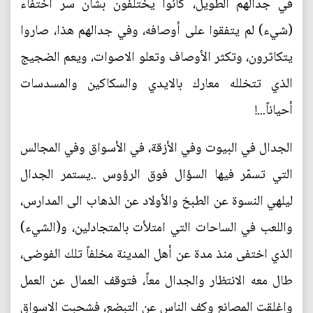
في جدالهم الطويل، كانوا يختلفون بشأن سر اختفاء
(شيء) لم يتفقوا على أوصافه، وفي جدالهم هذا، صاروا
يتكاثرون، وتكثر الأوصاف وتعلو الاصوات، ويعم الضجيج
الذي تتخلله معارك بالايدي والسكاكين والمسدسات
أحياناً...!
الجدال في البيوت وفي الأزقة، في الأسواق وفي المجالس
التي تسمّر فيها السؤال فوق الرؤوس ..يستمر الجدال
ليلهي النسوة عن الطبخ والأولاد عن الذهاب الى المدارس،
واللعب في الساحات التي امتلأت بالمتجادلين، و(الشيء)
الذي اختفى منذ مدة عن أهل المدينة مخلفاً تلك الفوضى،
طال معه الانتظار والجدال معاً، فتوقف العمال عن العمل
واغلقت المصانع وكف الناس عن التبضع، فشحبت الاسواق