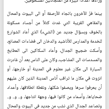
وراءها اعداداً كبيرة من المتجادلين المسحوقين.
بينما فرّ الآخرون باتجاه الأرصفة أو الى البيوت والمحال
والمقاهي القريبة التي غدت كتلاً من أجساد مسكونة
بالخوف وبسؤال جديد عن (الشيء) الذي أعاد الشوارع
للخدمة والمدارس للأناشيد والدخان الى فضاءات المصانع،
وأسكت ضجيج الجدال، وأعاد السكاكين الى المطابخ
والمسدسات الى المشاجب، وكان على الناس بعد أن غادرت
السيارة الى مكان غير معلوم في المدينة أو خارجها، أو
انزوت في مكان ما تراقب أناس المدينة الذين كان عليهم
أن يعرفوا سرها ويصفوا شكلها، ونقطة انطلاقها، وأعداد
ضحاياها، وأسماء من كانوا فيها، وجهة انتاجها، و.. و.. و..
وتصاعد الجدال الذي نشب من جديد في البيوت والمحال