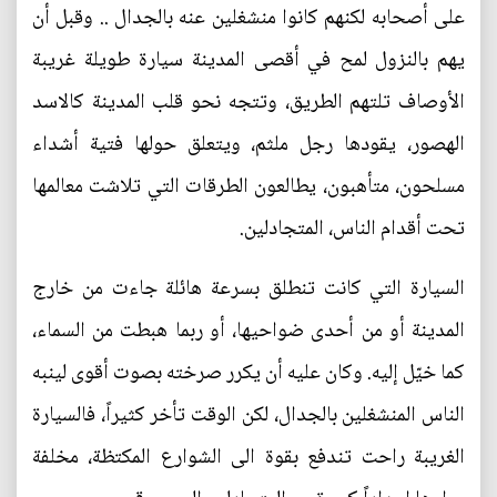
على أصحابه لكنهم كانوا منشغلين عنه بالجدال .. وقبل أن
يهم بالنزول لمح في أقصى المدينة سيارة طويلة غريبة
الأوصاف تلتهم الطريق، وتتجه نحو قلب المدينة كالاسد
الهصور، يقودها رجل ملثم، ويتعلق حولها فتية أشداء
مسلحون، متأهبون، يطالعون الطرقات التي تلاشت معالمها
تحت أقدام الناس، المتجادلين.
السيارة التي كانت تنطلق بسرعة هائلة جاءت من خارج
المدينة أو من أحدى ضواحيها، أو ربما هبطت من السماء،
كما خيّل إليه. وكان عليه أن يكرر صرخته بصوت أقوى لينبه
الناس المنشغلين بالجدال، لكن الوقت تأخر كثيراً، فالسيارة
الغريبة راحت تندفع بقوة الى الشوارع المكتظة، مخلفة