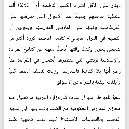
دينار على الأقل لشراء الكتب الناقصة أي (250) ألف
لتغطية حاجتهم جميعاً عدا الأموال التي صرفتُها على
القرطاسية وقبلها على الملابس المدرسيّة ويقولون أن
التعليم في العراق مجاني!» كلامه المحبط كرره أكثر من
شخص بحزن وكنتُ وقتها أبحثُ معهم عن كتابيّ القراءة
والإسلامية لإبنتي التي ينتظرها أمتحان في القراءة غداً
رغم أنها بلا كتاب! فالمدرسة وزّعت لنصف الصف كتباً
وأبلغت البقية بالشراء من الأسواق!.
يحقُّ للمواطن سؤال السادة في وزارة التربية: ما تعليل خلو
مخازن المدارس الحكومية من الكتب وتسريبها الى السوق
المحلية وبالطباعات الأصليّة؟!. كيف نفسر تجهيز طلبة