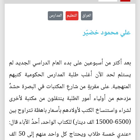
العراق
التعليم
المدارس
علي محمود خضيّر
بعد أكثر من أسبوعين على بدء العام الدراسي الجديد لم
يستلم لحد الآن أغلب طلبة المدارس الحكومية كتبهم
المنهجية. على مقربةٍ من شارعِ المكتبات في البصرة حشدٌ
مزدحم من أولياء أمور الطلبة ينتقلون من مكتبة لأخرى
لشراء واستنساخ الكتب لأولادهم بأسعار باهظة تتراوح بين
(6500-15000 الف دينار) للكتاب الواحد، أحدُ الآباء قال:
«عندي خمسة طلاب ويحتاج كل واحد منهم إلى 50 الف