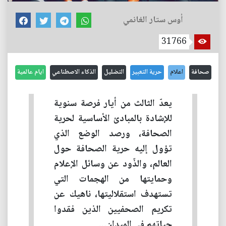
أوس ستار الغانمي
31766
صحافة
اعلام
حرية التعبير
التضليل
الذكاء الاصطناعي
ايام عالمية
يعدّ الثالث من أيار فرصة سنوية
للإشادة بالمبادئ الأساسية لحرية
الصحافة، ورصد الوضع الذي
تؤول إليه حرية الصحافة حول
العالم، والذّود عن وسائل الإعلام
وحمايتها من الهجمات التي
تستهدف استقلاليتها، ناهيك عن
تكريم الصحفيين الذين فقدوا
حياتهم في الميدان...