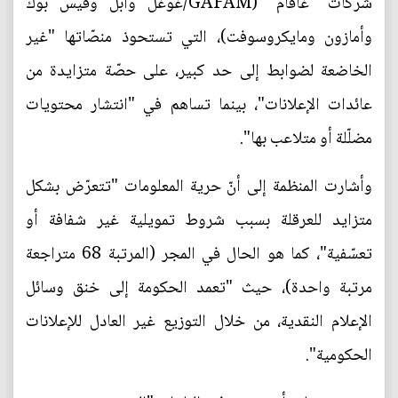
شركات "غافام" (GAFAM/غوغل وآبل وفيس بوك
وأمازون ومايكروسوفت)، التي تستحوذ منصّاتها "غير
الخاضعة لضوابط إلى حد كبير، على حصّة متزايدة من
عائدات الإعلانات"، بينما تساهم في "انتشار محتويات
مضلّلة أو متلاعب بها".
وأشارت المنظمة إلى أنّ حرية المعلومات "تتعرّض بشكل
متزايد للعرقلة بسبب شروط تمويلية غير شفافة أو
تعسّفية"، كما هو الحال في المجر (المرتبة 68 متراجعة
مرتبة واحدة)، حيث "تعمد الحكومة إلى خنق وسائل
الإعلام النقدية، من خلال التوزيع غير العادل للإعلانات
الحكومية".