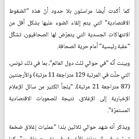
كما أكدت أيضا مراسلون بلا حدود أنّ هذه "الضغوط
الاقتصادية" التي يتم إلقاء الضوء عليها بشكل أقل من
الانتهاكات الجسدية التي يتعرّض لها الصحافيون، تشكّل
"عقبة رئيسية" أمام حرية الصحافة.
وبينت أنّه "في حوالي ثلث دول العالم"، بما في ذلك تونس،
التي حلّت في المرتبة 129 متراجعة 11 مرتبة) والأرجنتين
(87 متراجعة 21 مرتبة)، "يلجأ الكثير من سائل الإعلام
الإخبارية إلى الإغلاق، نتيجة للصعوبات الاقتصادية
المستمرّة".
ويذكر أنه شهد حوالي ثلاثين بلدا "عمليات إغلاق ضخمة