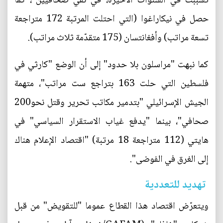
تسبّبت في السنوات الأخيرة، في نفي صحافيين"، كما
حصل في نيكاراغوا (التي احتلت المرتبة 172 متراجعة
تسعة مراتب) وأفغانتسان (175 متقدّمة ثلاث مراتب).
كما نبهت "مراسلون بلا حدود" إلى أن الوضع "كارثي في
فلسطين التي حلت 163 بتراجع ست مراتب"، متهمة
الجيش الإسرائيلي "بتدمير مكاتب تحرير وقتل نحو200
صحافي"، بينما "يدفع غياب الاستقرار السياسي" في
هايتي (112 متراجعة 18 مرتبة) "اقتصاد الإعلام هناك
إلى الغرق في الفوضى".
تهديد للتعددية
ويتعرّض اقتصاد هذا القطاع عموما "للتقويض" من قبل