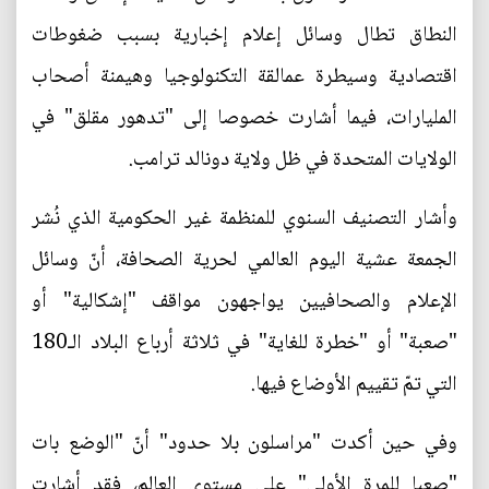
النطاق تطال وسائل إعلام إخبارية بسبب ضغوطات
اقتصادية وسيطرة عمالقة التكنولوجيا وهيمنة أصحاب
المليارات، فيما أشارت خصوصا إلى "تدهور مقلق" في
الولايات المتحدة في ظل ولاية دونالد ترامب.
وأشار التصنيف السنوي للمنظمة غير الحكومية الذي نُشر
الجمعة عشية اليوم العالمي لحرية الصحافة، أنّ وسائل
الإعلام والصحافيين يواجهون مواقف "إشكالية" أو
"صعبة" أو "خطرة للغاية" في ثلاثة أرباع البلاد الـ180
التي تمّ تقييم الأوضاع فيها.
وفي حين أكدت "مراسلون بلا حدود" أنّ "الوضع بات
"صعبا للمرة الأولى" على مستوى العالم، فقد أشارت