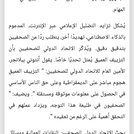
المهام.
يُشكل تزايد التضليل الإعلامي عبر الإنترنت، المدعوم
بالذكاء الاصطناعي، تهديدًا آخر، يتطلب ردًا من الصحفيين
بتدقيق دقيق. ويُذكّر الاتحاد الدولي للصحفيين بأن
التزييف العميق يُمثل تحديًا خاصًا. يقول أنتوني بيلانجر،
الأمين العام للاتحاد الدولي للصحفيين: " التزييف العميق
هجوم مباشر على الديمقراطية وعلى حق الناس الأساسي
في الحصول على معلومات موثوقة ومستقلة ". ويضيف: "
الصحفيون في طليعة هذا التوجه، ويزداد عملهم في
التحقق أهميةً على الرغم من تعقيده ".
يحثّ الاتحاد الدولي للصحفيين النقابات العمالية ووسائل