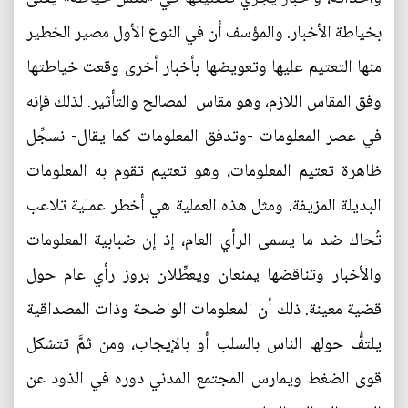
بخياطة الأخبار. والمؤسف أن في النوع الأول مصير الخطير
منها التعتيم عليها وتعويضها بأخبار أخرى وقعت خياطتها
وفق المقاس اللازم، وهو مقاس المصالح والتأثير. لذلك فإنه
في عصر المعلومات -وتدفق المعلومات كما يقال- نسجِّل
ظاهرة تعتيم المعلومات، وهو تعتيم تقوم به المعلومات
البديلة المزيفة. ومثل هذه العملية هي أخطر عملية تلاعب
تُحاك ضد ما يسمى الرأي العام، إذ إن ضبابية المعلومات
والأخبار وتناقضها يمنعان ويعطِّلان بروز رأي عام حول
قضية معينة. ذلك أن المعلومات الواضحة وذات المصداقية
يلتفُّ حولها الناس بالسلب أو بالإيجاب، ومن ثمَّ تتشكل
قوى الضغط ويمارس المجتمع المدني دوره في الذود عن