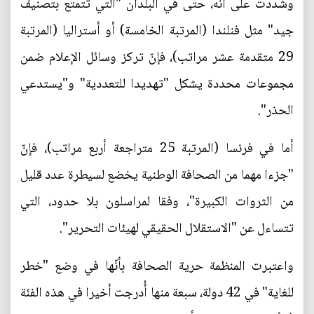
وشددت على أنه، حتى في البلدان "التي تتمتع بتصنيف
جيد" مثل فنلندا (المرتبة الخامسة) أو أستراليا (المرتبة
29 متقدمة عشر مراتب)، فإنّ تركز وسائل الإعلام ضمن
مجموعات محددة يشكل "تهديدا للتعددية" و"يستدعي
الحذر".
أما في فرنسا (المرتبة 25 متراجعة أربع مراتب)، فإنّ
"جزءا مهما من الصحافة الوطنية يخضع لسيطرة عدد قليل
من الثروات الكبيرة"، وفقا لمراسلون بلا حدود، التي
تتساءل عن "الاستقلال الحقيقي لهيئات التحرير".
واعتبرت المنظمة حرية الصحافة بأنّها في وضع "خطر
للغاية" في 42 دولة، سبعة منها أُدرجت أخيرا في هذه الفئة