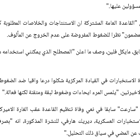
مسؤولين عليها."
ل "القاعدة العامة المشتركة ان الاستنتاجات والخلاصات المطلوب
 المضمون" نظرا للضغوط المفروضة على عدم الخروج عن المألوف.
ابق، مايكل فلين، وصف ما اعلن "المصطلح الذي يمكنني استخدامه هو
ة الاستخبارات في القيادة المركزية شكلوا درعا واقيا ضد الضغوط 
خيرتين. "يلمس المرء ايحاءات وضغوط لبقة ومتقنة لكنها فعالة."
ا "سارعت" سابقا في نعي وفاة تنظيم القاعدة عقب الغارة الاميركي
 الاستخبارات العسكرية، ديريك هارفي، للنشرة المذكورة، انه "بص
كف عن المضي في سياق ذلك التحليل."