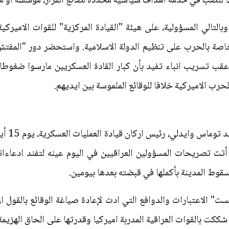
ها لتصب في خدمة اهداف سياسية محددة لصانع القرار، مؤسسة او من
بالتالي المسؤولية، على هيئة "القيادة المركزية" للقوات الاميركي
خاصة بالحرب على تنظيم الدولة الاسلامية. واستحضر دور "المفتش
، عقب تسريب انباء تفيد بأن كبار القادة العسكريين مارسوا ضغو
ب الاميركية خلافا للوقائع الملموسة بين ايديهم.
في الجان
تت تصريحات المسؤولين العراقيين في اليوم عينه لتفند ادعاءاته 
قوط المدينة بأكملها في قبضته بعدها بيومين.
" الاعتبارات والدوافع التي ادت لإعادة صياغة الوقائع بالقول ان
ي شككت بالقوات العراقية المدربة اميركيا وقدرتها على الحاق الهز