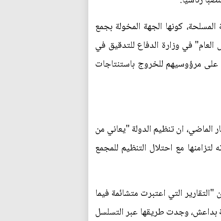
صبا رئاسيا.
ة المسلحة، كونها الجهة المخولة بجمع
 العام" في وزارة الدفاع للتدقيق في
طا على مرؤوسيهم للخروج باستنتاجات
ب التفصيلي الهام، صرح العميد توماس وايدلي، رئيس اركان قيادة العمليات العسكرية، يوم 15 أيار الماضي، ان تنظيم الدولة "يعاني من
لتزامنها مع احتلال التنظيم للمجمع
 "التقارير التي اعتبرت متشائمة فيما
يمة بداعش، وجدت طريقها عبر التسلسل