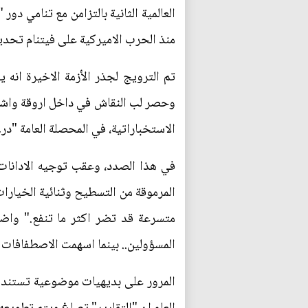
العالمية الثانية بالتزامن مع تنامي دو
منذ الحرب الاميركية على فيتنام تحدي
تم الترويج لجذر الأزمة الاخيرة انه 
وحصر لب النقاش في داخل اروقة واشن
الاستخباراتية، في المحصلة العامة "درء
في هذا الصدد، وعقب توجيه الادانات 
المرموقة من التسطيح وثنائية الخيارا
متسرعة قد تضر اكثر ما تنفع." واضافت
المسؤولين.. بينما اسهمت الاصطفافات ا
المرور على بديهيات موضوعية تستند ال