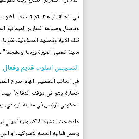
العام ان "التقارير" تصاغ ويتم تطويع
في الحالة الراهنة، تم تسليط الضوء، و
وتحليل وصياغة التقارير الميدانية ال
تلك الآلية وتحديد المسؤولية، نظريا
معينة تعطي "صورة وردية ومشجعة" للحر
التسييس اسلوب قديم وفعال
خسارة وهو في موقف الدفاع." بينما أ
الحكومي الرئيس في مدينة الرمادي، وس
واوضحت النشرة الالكترونية "ديلي بيست
يخص فعالية الحملة الاميركية، او الت