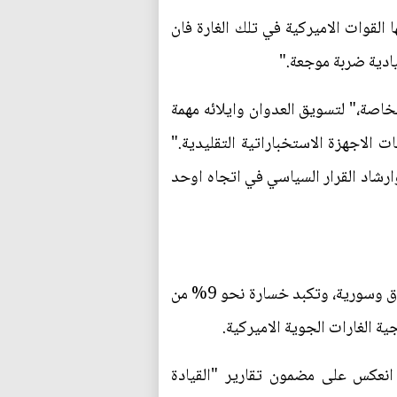
القوات الاميركية في تلك الغارة فان
يادية ضربة موجعة."
كتب التخطيطات الخاصة،" لتسويق العدوان وايلائه مهمة
 الاجهزة الاستخباراتية التقليدية."
وارشاد القرار السياسي في اتجاه اوحد
بلغت قوة تنظيم داعش اوجها في شهر آب/ اغسطس 2014، باحتلاله مناطق شاسعة ومدن رئيسة في العراق وسورية، وتكبد خسارة نحو 9% من
ة الغارات الجوية الاميركية.
ي انعكس على مضمون تقارير "القيادة