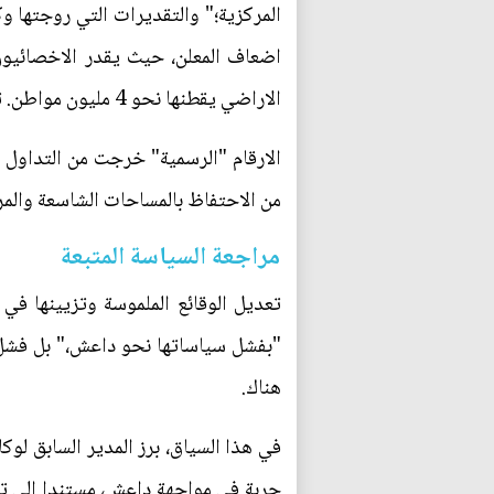
الاراضي يقطنها نحو 4 مليون مواطن. تلك الارقام لا تأخذ بالحسبان الميليشيات المحلية المشكلة في الاراضي المسيطر عليها.
الارقام "الرسمية" خرجت من التداول س
من الاحتفاظ بالمساحات الشاسعة والم
مراجعة السياسة المتبعة
تعديل الوقائع الملموسة وتزيينها في 
"بفشل سياساتها نحو داعش،" بل فشل 
هناك.
في هذا السياق، برز المدير السابق لوك