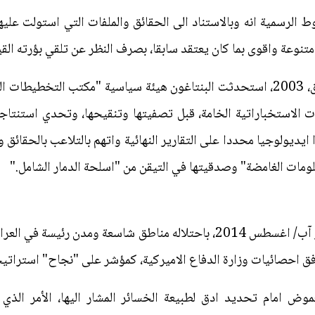
رسمية انه وبالاستناد الى الحقائق والملفات التي استولت عليها 
نوعة واقوى بما كان يعتقد سابقا، بصرف النظر عن تلقي بؤرته الق
قبيل العدوان الاميركي واحتلاله العراق، 2003، استحدثت البنتاغون هيئة سياسية "م
الاستخباراتية الخامة، قبل تصفيتها وتنقيحها، وتحدي استنتاجات
ايديولوجيا محددا على التقارير النهائية واتهم بالتلاعب بالحقائق 
مات الغامضة" وصدقيتها في التيقن من "اسلحة الدمار الشامل."
فق احصائيات وزارة الدفاع الاميركية، كمؤشر على "نجاح" استراتيجي
الغموض امام تحديد ادق لطبيعة الخسائر المشار اليها، الأمر الذ