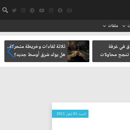
ت
ملفات
اق في غرفة
ثلاثة لقاءات وخريطة متحركة..
 تنجح محاولات
هل يولد شرق أوسط جديد؟
السبت 05 ايلول 2015