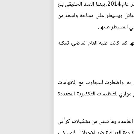
المركزية؛" والتقديرات التي روجتها وكالة الاستخبارات المركزية لعديد تنظيم داعش بنحو 31،500 عنصر عام 2014، بينما العدد الحقيقي بلغ
 الاخصائيون بالشؤون العسكرية ان صفوف التنظيم تفوق 100،000 عنصر مقاتل ويسيطر على مساحة واسعة من
 كما كانت عليه العام الماضي، تمكنه
ار به. واضطرت للتجاوب مع الاتهامات
ازي للتنظيمات التكفيرية المتعددة
م القاعدة وما تبقى من تشكيلاته كرأس
الى تجربته في استحداث "الصحوات" في العراق عام 2007 واخماد المقاومة العراقية ضد الاحتلال الاميركي،