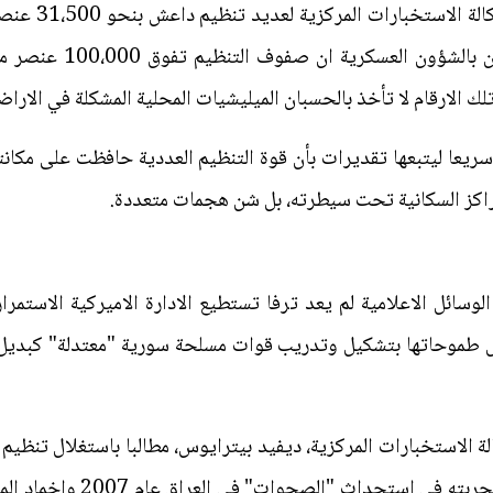
اضعاف المعلن، حيث يقدر
ريعا ليتبعها تقديرات بأن قوة التنظيم العددية حافظت على مكانتها
راكز السكانية تحت سيطرته، بل شن هجمات متعددة.
الوسائل الاعلامية لم يعد ترفا تستطيع الادارة الاميركية الاستمر
طموحاتها بتشكيل وتدريب قوات مسلحة سورية "معتدلة" كبديل مو
الة الاستخبارات المركزية، ديفيد بيترايوس، مطالبا باستغلال تنظي
حربة في مواجهة داعش، مستندا 