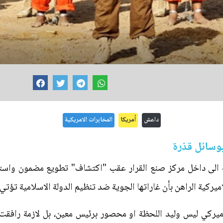
داعش
أمريكا
المخابرات الامريكية
بوسائل قذرة
 الى داخل مركز صنع القرار عقب "اكتشاف" تطويع مضمون واستنت
ميركية الراهن بأن غاراتها الجوية ضد تنظيم الدولة الاسلامية تؤت
اميركي ليس وليد اللحظة او محصور برئيس معين، بل لازمة رافقت 