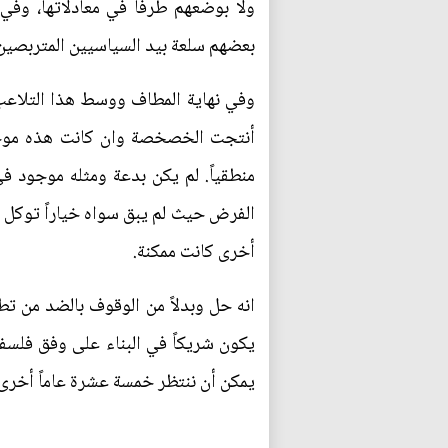
ولا بوضعهم طرفاً في معادلاتها، وفي
بعضهم سلعة بيد السياسيين المتربصين
وفي نهاية المطاف ووسط هذا التلاعب ا
أنتجت الخصخصة وان كانت هذه موجو
منطقياً. لم يكن بدعة ومثله موجود في
الفرض حيث لم يبق سواه خياراً توكل ع
أخرى كانت ممكنة.
انه حل وبدلاً من الوقوف بالضد من تط
يكون شريكاً في البناء على وفق فلسفة
يمكن أن ننتظر خمسة عشرة عاماً أخرى د