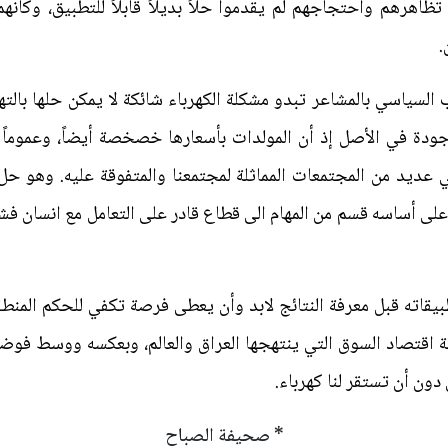
 تظاهرهم واحتجاجهم لم يقدموا حلاً بديلاً قابلاً للتطبيق، وكأ
.
لسياسي بالمشاعر تبدو مشكلة الكهرباء شائكة لا يمكن حلها بالته
دة في الأصل إذ أن المولدات بأسعارها خصخصة أيضاً، وعموما
 عديد من المجتمعات المماثلة لمجتمعنا والمتفوقة عليه. وهو حل
لى أساسه قسم من المهام الى قطاع قادر على التعامل مع انسان فشل
بيقاته قبل معرفة النتائج لابد وأن يعطى فرصة تكفي للحكم المن
 اقتصاد السوق التي ينتهجها العراق والعالم، وبعكسه ووسط فوضى ا
ون أن تستقر لنا كهرباء.
* صحيفة الصباح