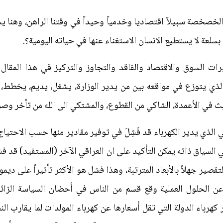
خصخصة سبيلاً اقتصاديا وخدمياً وحيداً في وقتنا الراهن، وهنا يسأ
سلعة لا يستطيع الانسان الاستغناء عنها في حياته اليومية؟.
يرات السوق والاقتصاد والفاقد والتجاوز والتركيز في هذا المقال
الذي يتوزع في مواقعه بين من يدير الوزارة، يشغل، يديم، يخطط،
ث في الأعمدة، الشاكي من القطوع، والمشتكي الى الله من تأخر وصول 
ي الذي يدير الكهرباء قد فَشِلَ في توفير مقادير منها حسب الاحت
السياق ذاته يمكن التأكيد على ان العراقي الآخر (المستفيد) قد فشل
تقصير جهلاً بالأبعاد المترتبة، وهذا فشل هو الأكثر تأثيراً على ديم
 عن الحلول العملية وقع قسم من الناس في أحضان السياسة الز
 كهرباء الدولة التي تقل أسعارها عن كهرباء المولدات لما يقارب ال