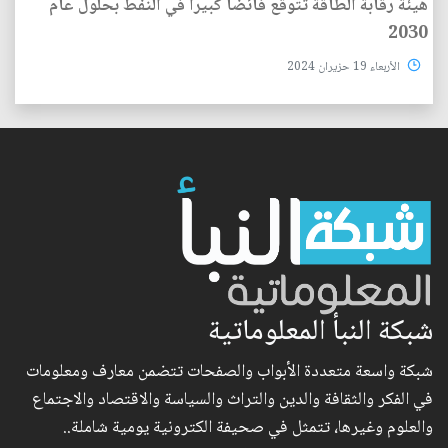
هيئة رقابة الطاقة تتوقع فائضاً كبيراً في النفط بحلول عام
2030
الأربعاء 19 حزيران 2024
شبكة النبأ المعلوماتية
شبكة واسعة متعددة الأبواب والصفحات تتضمن معارف ومعلومات
في الفكر والثقافة والدين والتراث والسياسة والاقتصاد والاجتماع
والعلوم وغيرها، تتمثل في صحيفة الكترونية يومية شاملة..