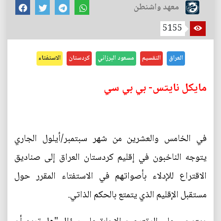
معهد واشنطن
5155
العراق
التقسيم
مسعود البرزاني
كردستان
الاستفتاء
مايكل نايتس- بي بي سي
في الخامس والعشرين من شهر سبتمبر/أيلول الجاري
يتوجه الناخبون في إقليم كردستان العراق إلى صناديق
الاقتراع للإدلاء بأصواتهم في الاستفتاء المقرر حول
مستقبل الإقليم الذي يتمتع بالحكم الذاتي.