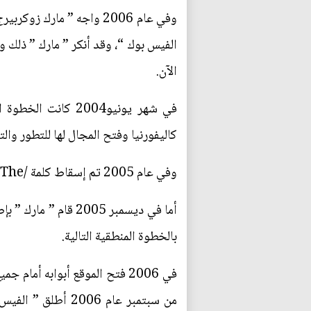
وفي عام 2006 واجه ” مار
الآن.
في شهر يونيو2004
كاليفورنيا وفتح المجال لها للتطور وال
وفي عام 2005 تم إسقاط كلمة /The/ من اسمها بعد شراء النطاق /facebook.com/نظير مبلغ 200000 دوﻻر.
أما في ديسمبر 2005
بالخطوة المنطقية التالية.
في 2006 فتح الموقع أبوابه أم
من سبتمبر عام 06