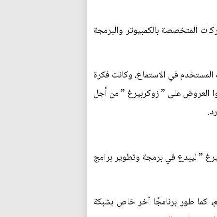
شركات المتخصصة بالكمبيوتر والبرمجة
 المستخدم في الاستماع، وكانت فكرة
الصوتيات فجذبت اهتمام أكبر شركات البرمجة (مايكروسوفت) و(AOL) ليقدموا العروض على ” زوكربيرغ ” من أجل
د.
بيرغ ” ليبدع في برمجة وتطوير برامج
 كما طور برنامجًا آخر خاص بشبكة