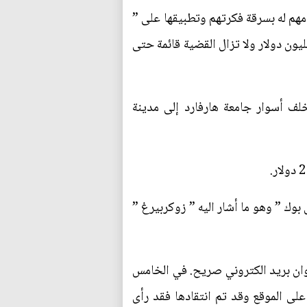
اتهامهم له بسرقة فكرتهم وتطبيقها على ”
بوك “، وقد أنكر ” مارك ” ذلك ولكن بعد الاطلاع على البيانات والأوراق الخاصة بذلك دفع مبلغ 65 مليون دوﻻر وﻻ تزال القضية قائمة حتى
 من خلف أسوار جامعة هارفارد إلى مدينة
لفيس بوك ” وهو ما أشار اليه ” زوكربيرغ ”
ون عنوان بريد الكتروني صريح. في الخامس
اؤك على الموقع وقد تم انتقادها فقد رأى