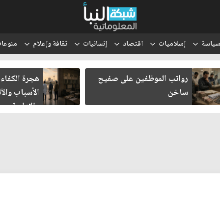
ياسة
إسلاميات
اقتصاد
إنسانيات
ثقافة وإعلام
منوعا
رواتب الموظفين على صفيح
هجرة الكفاءا
ساخن
الأسباب والآث
والإدارية