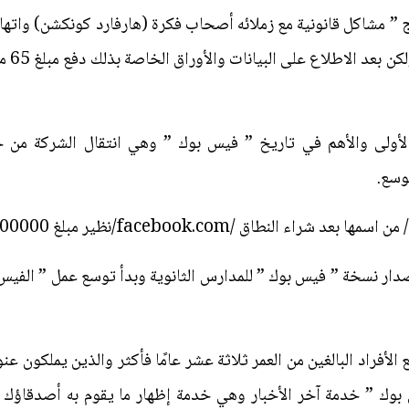
ك زوكربيرج ” مشاكل قانونية مع زملائه أصحاب فكرة (هارفارد كونكشن) و
الفيس 
 كانت الخطوة الأولى والأهم في تاريخ ” فيس بوك ” وهي انتقال الشركة
توسع.
 قام ” مارك ” بإصدار نسخة ” فيس بوك ” للمدارس الثانوية وبدأ توسع عمل ” ا
ام جميع الأفراد البالغين من العمر ثلاثة عشر عامًا فأكثر والذين يملك
20 أطلق ” الفيس بوك ” خدمة آخر الأخبار وهي خدمة إظهار ما يقوم به أصدق