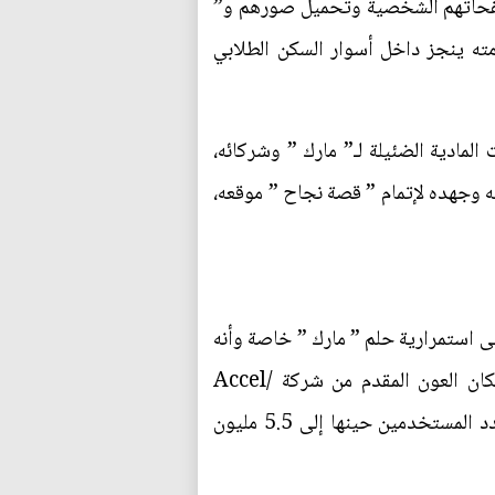
 صفحاتهم الشخصية وتحميل صورهم و”
سمية هذا الموقع The Facebook وكان هذا العمل برمته ينجز داخل أسوار السكن الطلابي
لمادية الضئيلة لـ” مارك ” وشركائه،
لك لتكريس وقته وجهده لإتمام ” قصة نجاح ” موقعه،
لى استمرارية حلم ” مارك ” خاصة وأنه
رفض عروضًا كثيرة من شركات دعائية ليقينه بأن موقعه يستحق الأفضل حتى جاءه الأفضل فعلاً! فكان العون المقدم من شركة /Accel
Partners/ في عام 2005 هو العرض المناسب والمنقذ في نفس الوقت لحلم ” زوكربيرغ ” وازداد عدد المستخدمين حينها إلى 5.5 مليون