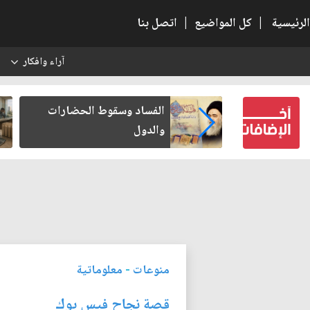
الرئيسية
|
كل المواضيع
|
اتصل بنا
آراء وافكار
س
بعين كتب لنفسه
الفساد وسقوط الحضارات
والدول
منوعات
-
معلوماتية
قصة نجاح فيس بوك