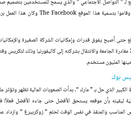
وقع لـ ” التواصل الاجتماعي ” والذي يسمح للمستخدمين بتصميم
التواصل ” مع المستخدمين الآخرين، وقاموا بت
قع حتى أصبح يفوق قدرات وإمكانيات الشركة الصغيرة والإمكانيات ا
حتى قرر في شهر يونيو من عام 2004 مغادرة الجامعة والانتقال بشركته إلى كاليفورنيا وذ
نها المليون مستخدم.
يس بوك
 الكبير الذي حل بـ ” مارك “، بدأت الصعوبات المالية تظهر وتؤثر ع