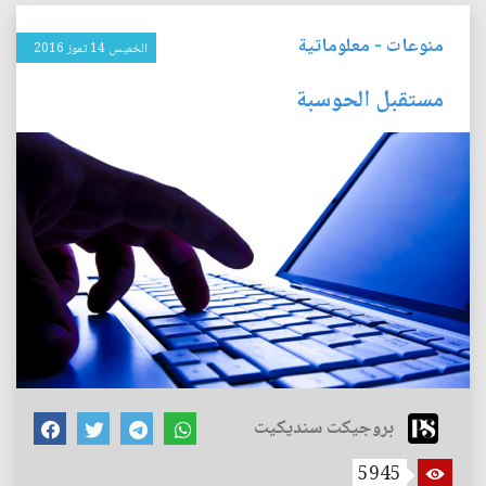
منوعات
-
معلوماتية
الخميس 14 تموز 2016
مستقبل الحوسبة
بروجيكت سنديكيت
5945