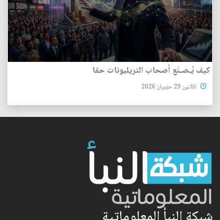
كيف يُـصـنَع أصحاب التريليونات حقا
الأثنين 29 حزيران 2026
شبكة النبأ المعلوماتية