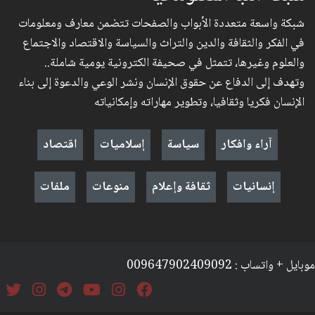
شبكة واسعة متعددة الأبواب والصفحات تتضمن معارف ومعلومات
في الفكر والثقافة والدين والتراث والسياسة والاقتصاد والاجتماع
والعلوم وغيرها، تتمثل في صحيفة الكترونية يومية شاملة..
وتهدف إلى الدفاع عن حقوق الإنسان ونشر الوعي والدعوة إلى بناء
الإنسان فكريا وثقافيا، وتطوير مهاراته وإمكانياته
آراء وافكار
سياسة
إسلاميات
اقتصاد
إنسانيات
ثقافة وإعلام
منوعات
ملفات
موبايل + واتساب : 009647902409092