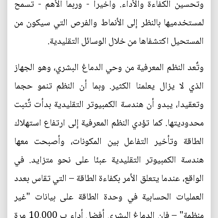
وتحسين الكفاءة والأداء. وأخيرا - وربما الأهم - تسمح
لمستخدميها بالنظر إلى الأنماط والفرص التي سيكون من
المستحيل اكتشفاها من خلال الوسائل التقليدية.
وتٌعد النظم المعرفية من وحي الدماغ البشري، وهو الجهاز
الذي لا يزال يعلمنا الكثير. وبما أن النظم تنمو حجما
وتعقيدا، يبدو أن هندسة الكمبيوتر التقليدية بدأت تٌثبت
محدوديتها. كما تؤدي النظم المعرفية إلى ارتفاع استهلاك
الطاقة وتأخير التفاعل بين المكونات، وأصبحت معها
هندسة الكمبيوتر التقليدية عبئا على نحو متزايد. في
الواقع، عندما يتعلق الأمر بكفاءة الطاقة – التي تقاس بعدد
العمليات الحسابية في وحدة الطاقة على بيانات "غير
منظمة" – فإن الدماغ البشري أفضل أداء ب 10.000 مرة