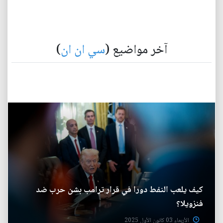
آخر مواضيع (
سي ان ان
)
كيف يلعب النفط دورا في قرار ترامب بشن حرب ضد
فنزويلا؟
الأربعاء 03 كانون الأول 2025