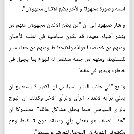
اسمه وصورة مجهولة والآخر يضع الاثنان مجهولان".
واشار صيهود الى ان "من يضع الاثنان مجهولان منهم من
ينشر أشياء مفيدة قد تكون سياسية في اغلب الأحيان
ومنهم من خصصه للتوافه والانحطاط ومنهم من جعله منبر
للتسقيط، ومنهم من جعله متنفس له للبوح بما يجول في
خاطره ويدور في عقله".
وتابع "في جانب النشر السياسي ان الكثير لا يستطيع ان
يدلي برأيه لانعدام الرأي والرأي الاخر وكذلك ان البوح
بالراي السياسي حتما يخلق مشاكل لقائله". مستدركا ان
"هذا الصنف هو يعطي رأي وينتقد دون تسقيط وهم
مكشوفي الهوية لان التوصل لهم شيء بسيط".