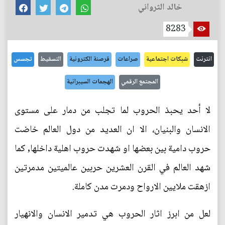
خالد الثرواني
8283
انترنت
شبكات اجتماعية
صراعات
قرصنة الكترونية
التسقيط
تجسس
المجتمع الرقمي
الهجمات السيبرانية
لا أحد يحبذ الحروب لما تجلب من دمار على مستوى
الانسان والبنيان، الا ان العديد من دول العالم خاضت
حروب دامية بين بعضها او شهدت حروب اهلية داخلها, كما
شهد العالم في القرن العشرين حربين عالميتين مدمرتين
ازهقت ملايين الارواح ودمرت مدن كاملة.
لعل من ابرز اثار الحروب هي تدمير الانسان والانهيار