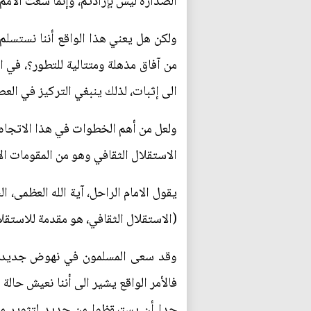
الصدارة ليس بإرادتم، وإنما سعت الأم
ولكن هل يعني هذا الواقع أننا نستسل
من آفاق مذهلة ومتتالية للتطور؟، في ا
الى إثبات، لذلك ينبغي التركيز في ال
ولعل من أهم الخطوات في هذا الاتجاه 
الاستقلال الثقافي وهو من المقومات ال
يقول الامام الراحل، آية الله العظمى، 
(الاستقلال الثقافي، هو مقدمة للاستق
وقد سعى المسلمون في نهوض جديد من ح
فالأمر الواقع يشير الى أننا نعيش حالة
جدا أن يستيقظوا من جديد لتثوير مق