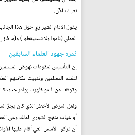
نعيشه الآن.
يقول الامام الشيرازي حول هذا الجانب: 
العملي (ناموا ولا تستيقظوا) و(ما فاز 
ثمرة جهود العلماء السابقين
إن التأسيس لمقومات نهوض المسلمين لم
لتقدم المسلمين وتثبيت مكانتهم العظ
وتوقف عن النمو ظهرت بوادر جديدة للن
ولعل المرض الأخطر الذي كان يجرّ ال
أو غياب منهج الشورى، لذلك وعى المعن
أن تركوا الأسس التي أقام عليها الأوائ