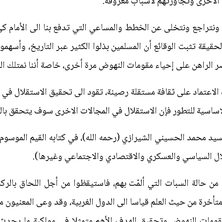
م الأخرى وتجاوزتهم لأسباب معروفة.
م ونتراجع ونتخلى عن الخطط والمساعي التي تدفع بنا الى الأمام 
لحقيقة تثبت الوقائع أن المسلمين بذلوا الكثير عبر التاريخ، وأسهمو
عصر الراهن على إحياء مقومات النهوض مرة أخرى، خاصة أننا نمتلك ا
الاعتماد على ثقافة مستقلة رصينة، تقود الى تحقيق الاستقلال في 
اساسية للتطور فإن الاستقلال في المجالات الاخرى سوف يتحقق بالتت
السيد محمد الحسيني الشيرازي (رحمه الله)، في كتابه القيم الموسوم 
لال السياسي والعسكري والاقتصادي والاجتماعي وغيرها).
الة السبات التي ألمّت بهم، فاستيقظوا من أجل اللحاق بالركب 
 متأخرة من حيث العلم قياسا الى الدول الغربية، وقد وعى المعنيون م
ومات النهوض وتحقيق الهدف الأهم متمثلا في مواكبة ما يحدث 