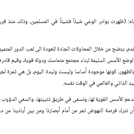
له: (ظهرت بوادر الوعي شيئاً فشيئاً في المسلمين، وذلك منذ قرن
دم، يتضح من خلال المحاولات الجادة للعودة الى لعب الدور المتميز
م لوضع الأسس السليمة لبناء مجتمع متماسك ودولة قوية، وقيم قادر
الظهور، كونها موجودة أساسا وليست وليدة اليوم، بل هي ثمرة لجه
د الذاتي والعالمي في الوقت نفسه.
ندعم الأسس القوية لها، ونسعى في طريق تثبيتها، والسعي الدؤوب 
ن نترك فرصة النهوض تمر من أمام أبصارنا ومن بين أيادينا من دو