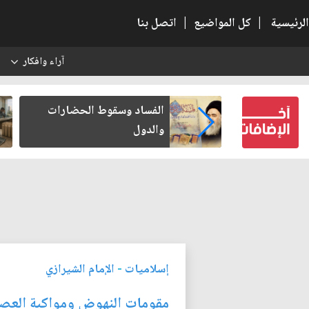
الرئيسية
|
كل المواضيع
|
اتصل بنا
آراء وافكار
س
بعين كتب لنفسه
الفساد وسقوط الحضارات
والدول
إسلاميات
-
الإمام الشيرازي
مقومات النهوض ومواكبة العصر