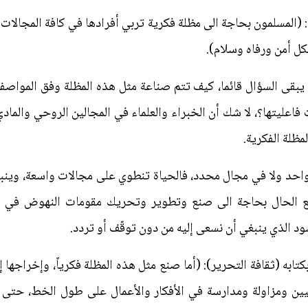
ه: (المسلمون بحاجة الى مظلة فكرية تربي أفرادها في كافة المجالا
كل أمن ورفاه وسلام).
يبقى السؤال قائما، كيف تتم صناعة مثل هذه المظلة وفق المواصف
فاعليتها؟، لا شك أن الخبراء والعلماء في المجالين الروحي والما
مظلة الفكرية.
احد ولا في مجال محدد، فالحياة تنطوي على مجالات واسعة، وينبغ
قع الحال بحاجة الى صنع وتطوير وتحريك مقومات النهوض في ال
ود الذي ينبغي أن نسعى إليه من دون توقّف أو تردد.
تابه (ثقافة التحرير): (أما صنع مثل هذه المظلة فكرياً، وإخراجها إ
نيين ومزاولة ومدارسة في الأفكار والأعمال على طول الخط، حتى 