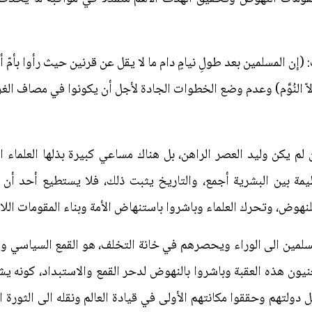
(إن المسلمين بعد طولِ نيامٍ دام ما لا يقل عن قرنين حيث رأوا بأمّ 
إلاّ النُوَّم) وعدم وضع الخطوات الجادة لأجل أن يكونوا في مصاف الغ
 يكن وليد العصر الراهن، بل هناك مساعي كبيرة بذلها العلماء ا
يمة بين البشرية أجمع، والتاريخ يثبت ذلك، فلا يستطيع أحد أن
هوض، وتحرك العلماء وباشروا باستنهاض الأمة وبناء المقومات اللا
مسلمين الى الوراء ويحصرهم في خانة التخلف، هو القمع السياسي و
يون هذه العقبة وباشروا بالنهوض لدحر القمع والاستبداد، كونه يش
ل دولتهم وحققوا مكانتهم الأولى في قيادة العالم ونقله الى الثورة ال