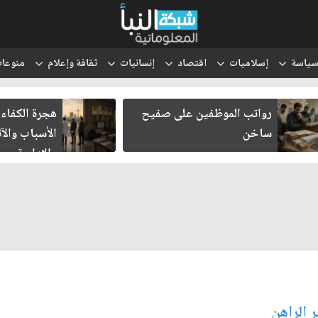
ياسة
إسلاميات
اقتصاد
إنسانيات
ثقافة وإعلام
منوعا
رواتب الموظفين على صفيح
هجرة الكفاءا
ساخن
الأسباب والآث
والإدارية
 الراهن