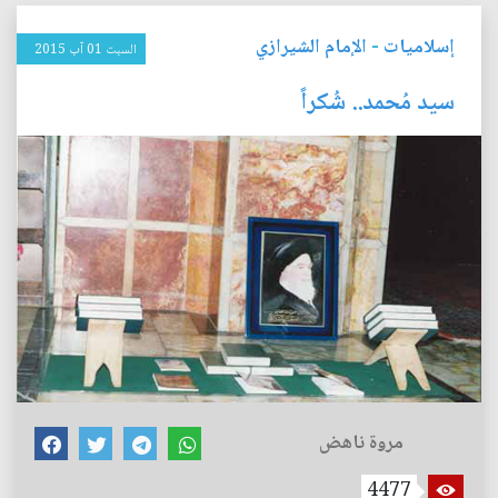
إسلاميات
-
الإمام الشيرازي
السبت 01 آب 2015
سيد مُحمد.. شُكراً
مروة ناهض
4477