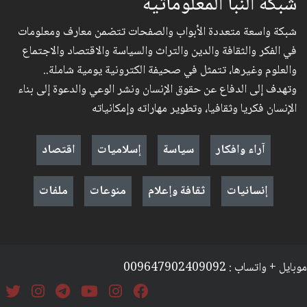
شبكة النبأ المعلوماتية
شبكة واسعة متعددة الأبواب والصفحات تتضمن معارف ومعلومات
في الفكر والثقافة والدين والتراث والسياسة والاقتصاد والاجتماع
والعلوم وغيرها، تتمثل في صحيفة الكترونية يومية شاملة..
وتهدف إلى الدفاع عن حقوق الإنسان ونشر الوعي والدعوة إلى بناء
الإنسان فكريا وثقافيا، وتطوير مهاراته وإمكانياته
آراء وافكار
سياسة
إسلاميات
اقتصاد
إنسانيات
ثقافة وإعلام
منوعات
ملفات
موبايل + واتساب : 009647902409092