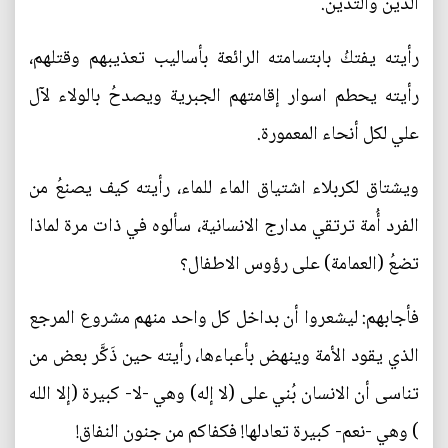
الدين والتدين.
رأيته يفتكُ بابتسامته الرائعة بأساليب تعذيبهم وقتلهم،
رأيته يحطم اسوار إقامتهم الجبرية ويصدحُ بالولاء لآل
علي لكل أنحاء المعمورة.
ويشتاق لكربلاء اشتياق الماء للماء، رأيته كيف يصنعُ من
الفرد أُمة ترتقي مدارج الانسانية، سألوه في ذات مرة لماذا
تضعُ (العمامة) على رؤوس الاطفال؟
فأجابهم: ليشعروا أن بداخل كل واحد منهم مشروع المرجع
الذي يقود الأمة وينهض بأعباءها، رأيته حين ذَكَّر بعض من
تناسى أن الانسان بُني على (لا إله) وهي -لا- كبيرة (إلا الله
) وهي -نعم- كبيرة تعادلها! فكفاكم من جنون النفاق!