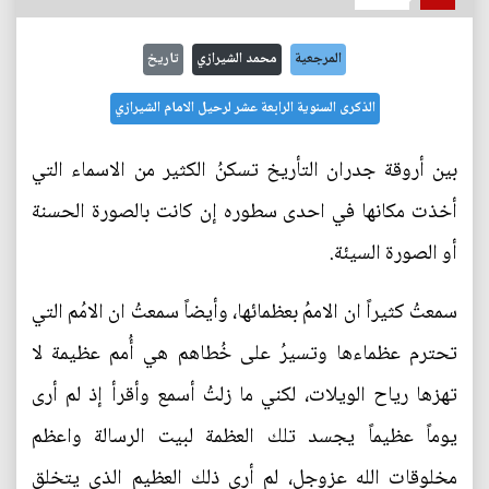
المرجعية
محمد الشيرازي
تاريخ
الذكرى السنوية الرابعة عشر لرحيل الامام الشيرازي
بين أروقة جدران التأريخ تسكنُ الكثير من الاسماء التي
أخذت مكانها في احدى سطوره إن كانت بالصورة الحسنة
أو الصورة السيئة.
سمعتُ كثيراً ان الاممُ بعظمائها، وأيضاً سمعتُ ان الامُم التي
تحترم عظماءها وتسيرُ على خُطاهم هي أُمم عظيمة لا
تهزها رياح الويلات، لكني ما زلتُ أسمع وأقرأ إذ لم أرى
يوماً عظيماً يجسد تلك العظمة لبيت الرسالة واعظم
مخلوقات الله عزوجل، لم أرى ذلك العظيم الذي يتخلق