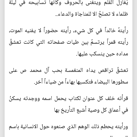
يُغازل القلم ويتغنى بالحروف وكأنها تسابيحه في ليلةً
ظلماء لا تصلحُ الا للمناجاة والدعاء..
رأيتهُ خالداً في كل شيء، رأيته حضوراً لا يفنيه الموت،
رأيته قمراً يرتسمُ بين طيات صفحاته التي كانت تعشقُ
مداده حين ينسكب عليها.
تعشقُ تراقص يداه المنغمسة بحب آل محمد ص على
سطورها البيضاء فتكسبها بهاءاً من ضياءاً آخر.
قرأته خلف كل عنوان لكتاب يحمل اسمه ووجدته يسكنُ
في أعماق كل وصية أشبع التأريخ بها
ورأيته يحطم ذلك الوهم الذي صنعوه حول الانسانية باسم