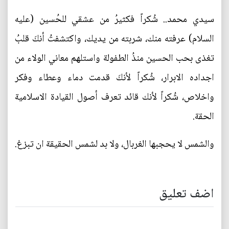
سيدي محمد.. شُكراً فكثيرُ من عشقي للحُسين (عليه
السلام) عرفته منك، شربته من يديك، واكتشفتُ أنكَ قلبُ
تغذى بحب الحسين منذُ الطفولة واستلهم معاني الولاء من
اجداده الابرار، شُكراً لأنكَ قدمت دماء وعطاء وفكر
واخلاص، شُكراً لأنك قائد تعرف أصول القيادة الاسلامية
الحقة.
والشمس لا يحجبها الغربال، ولا بد لشمس الحقيقة ان تبزغ.
اضف تعليق