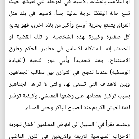
او التلاعب بالمشاعر، لاسيما في المرحلة التي نعيشها حيث
تبلغ حالة اليقظة درجة عالية جداً، لاسيما في بلد مثل
العراق يتمتع بحرية أوسع وأكبر من بلاد اخرى، فهو يتابع
كل صغيرة وكبيرة لهذه الشخصية او تلك القضية او
الحدث، إنما المشكلة الاساس في معايير الحكم وطرق
الاستنتاج، وهنا تحديداً يأتي دور النخبة (القيادة
الوسطية) عندما تنجح في التوازن بين مطالب الجماهير،
وبين الاهداف التي تسعى لها، والتي لا تراها الجماهير
بسبب تركيز اهتمامها على وضعها المعيشي، وكيفية توفير
لقمة العيش الكريم منذ الصباح الباكر وحتى المساء.
وعندما نقرأ في "السبيل الى انهاض المسلمين" فشل تجربة
الاحزاب السياسية الاربعة والاربعين في القرن الماضي