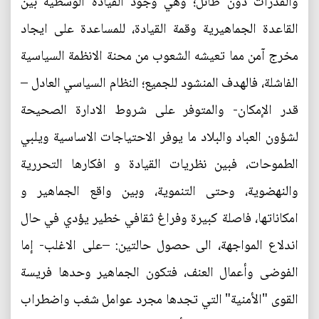
والقدرات دون طائل؛ وهي وجود القيادة الوسطية بين
القاعدة الجماهيرية وقمة القيادة، للمساعدة على ايجاد
مخرج آمن مما تعيشه الشعوب من محنة الانظمة السياسية
الفاشلة، فالهدف المنشود للجميع؛ النظام السياسي العادل –
قدر الإمكان- والمتوفر على شروط الادارة الصحيحة
لشؤون العباد والبلاد ما يوفر الاحتياجات الاساسية ويلبي
الطموحات، فبين نظريات القيادة و افكارها التحررية
والنهضوية، وحتى التنموية، وبين واقع الجماهير و
امكاناتها، فاصلة كبيرة وفراغ ثقافي خطير يؤدي في حال
اندلاع المواجهة، الى حصول حالتين: –على الاغلب- إما
الفوضى وأعمال العنف، فتكون الجماهير وحدها فريسة
القوى "الأمنية" التي تجدها مجرد عوامل شغب واضطراب