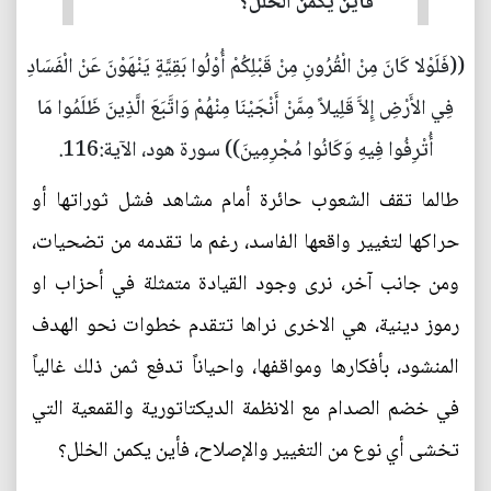
فأين يكمن الخلل؟
((فَلَوْلا كَانَ مِنْ الْقُرُونِ مِنْ قَبْلِكُمْ أُوْلُوا بَقِيَّةٍ يَنْهَوْنَ عَنْ الْفَسَادِ
فِي الأَرْضِ إِلاَّ قَلِيلاً مِمَّنْ أَنْجَيْنَا مِنْهُمْ وَاتَّبَعَ الَّذِينَ ظَلَمُوا مَا
أُتْرِفُوا فِيهِ وَكَانُوا مُجْرِمِينَ)) سورة هود، الآية:116.
طالما تقف الشعوب حائرة أمام مشاهد فشل ثوراتها أو
حراكها لتغيير واقعها الفاسد، رغم ما تقدمه من تضحيات،
ومن جانب آخر، نرى وجود القيادة متمثلة في أحزاب او
رموز دينية، هي الاخرى نراها تتقدم خطوات نحو الهدف
المنشود، بأفكارها ومواقفها، واحياناً تدفع ثمن ذلك غالياً
في خضم الصدام مع الانظمة الديكتاتورية والقمعية التي
تخشى أي نوع من التغيير والإصلاح، فأين يكمن الخلل؟