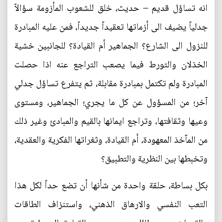
انه تساؤل قديم – حديث، خلق للشعوب المأزومة سؤالاً
جدلياً يضيف الى أزماتها تعقيداً جديداً، فمن عليه المبادرة
للنزول الى الشارع؟ الجماهير أم القيادة؟ للجانبين خشية
الخذلان والتورط فيما يصعب التراجع عنه اذا حصلت
المبادرة ولم تكتمل بمبادرة مقابلة، ثم يتفرع تساؤل جدلي
آخر؛ من المسؤول عن كل ما يجري؛ الجماهير، ومستوى
وعيها وثقافتها، وتراجع ايمانها بالقيم والمبادئ وغير ذلك
من المآخذ المعهودة، أم القيادة، وثغراتها الفكرية والعقدية،
وتخبطها بين النظرية والتطبيق؟
بكل بساطة، حلقة واحدة من شأنها أن تضع حداً لكل هذا
التعب النفسي والارهاق الذهني، واستنزاف الطاقات