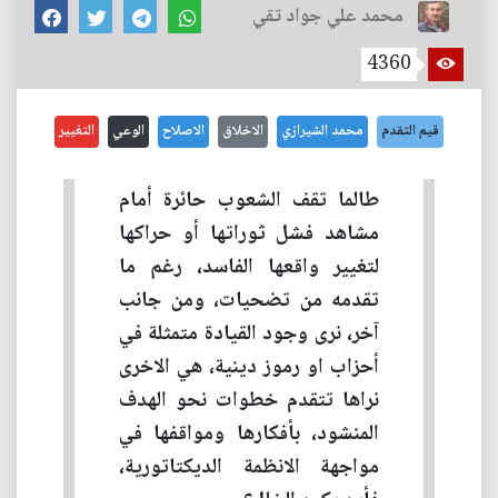
محمد علي جواد تقي
4360
قيم التقدم
محمد الشيرازي
الاخلاق
الاصلاح
الوعي
التغيير
طالما تقف الشعوب حائرة أمام
مشاهد فشل ثوراتها أو حراكها
لتغيير واقعها الفاسد، رغم ما
تقدمه من تضحيات، ومن جانب
آخر، نرى وجود القيادة متمثلة في
أحزاب او رموز دينية، هي الاخرى
نراها تتقدم خطوات نحو الهدف
المنشود، بأفكارها ومواقفها في
مواجهة الانظمة الديكتاتورية،