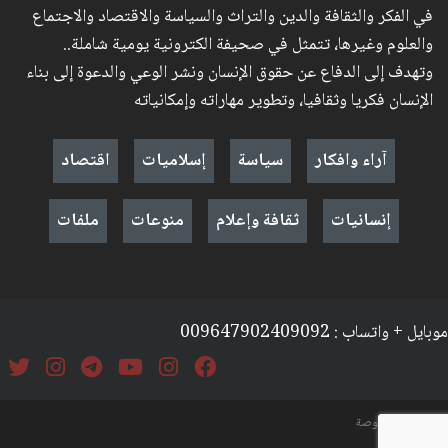
في الفكر والثقافة والدين والتراث والسياسة والاقتصاد والاجتماع
والعلوم وغيرها، تتمثل في صحيفة الكترونية يومية شاملة..
وتهدف إلى الدفاع عن حقوق الإنسان ونشر الوعي والدعوة إلى بناء
الإنسان فكريا وثقافيا، وتطوير مهاراته وإمكانياته
آراء وافكار
سياسة
إسلاميات
اقتصاد
إنسانيات
ثقافة وإعلام
منوعات
ملفات
موبايل + واتساب : 009647902409092
السياسة والخصوصة