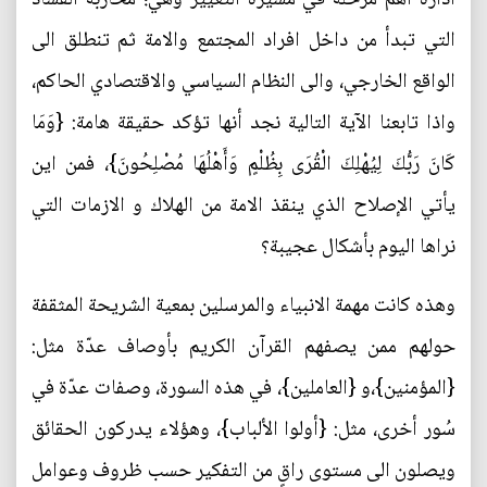
التي تبدأ من داخل افراد المجتمع والامة ثم تنطلق الى
الواقع الخارجي، والى النظام السياسي والاقتصادي الحاكم،
واذا تابعنا الآية التالية نجد أنها تؤكد حقيقة هامة: {وَمَا
كَانَ رَبُّكَ لِيُهْلِكَ الْقُرَى بِظُلْمٍ وَأَهْلُهَا مُصْلِحُونَ}، فمن اين
يأتي الإصلاح الذي ينقذ الامة من الهلاك و الازمات التي
نراها اليوم بأشكال عجيبة؟
وهذه كانت مهمة الانبياء والمرسلين بمعية الشريحة المثقفة
حولهم ممن يصفهم القرآن الكريم بأوصاف عدّة مثل:
{المؤمنين}،و {العاملين}، في هذه السورة، وصفات عدّة في
سُور أخرى، مثل: {أولوا الألباب}، وهؤلاء يدركون الحقائق
ويصلون الى مستوى راقٍ من التفكير حسب ظروف وعوامل