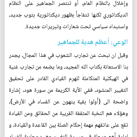
وإخلال بالنظام العام، أو تنتصر الجماهير على النظام
الديكتاتوري لكنها تتفاجأ بظهور ديكتاتورية بثوب جديد،
واستبداد سياسي تحت شعارات وتبريرات جديدة.
الوعي: أعظم هدية للجماهير
وقبل ان نبحث عن تجارب الشعوب في هذا المجال، يجدر
بنا الاستعانة بكتاب الله المجيد، وما يضمه من تجارب غنية
في الهيكلية المتكاملة للهرم القيادي القادر على تحقيق
التغيير المنشود، ففي الآية الكريمة من سورة هود، إشارة
واضحة الى {أولوا بقية ينهون عن الفساد في الأرض}،
وهؤلاء هم النخبة المثقفة القريبة من الحقائق ومن القيادة
تقع على عاتقهم مهمة إحكام الصلة بين القاعدة والقيادة، و
ادارة أهم مرحلة في مسيرة التغيير وهي؛ محاربة الفساد