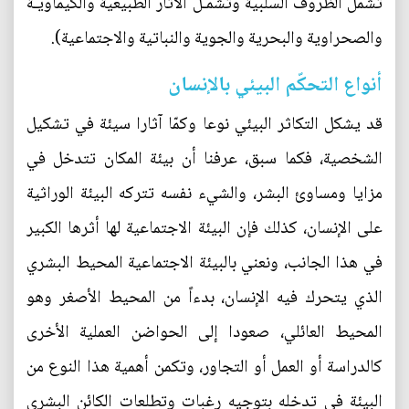
تشمل الظروف السلبية وتشمـل الآثار الطبيعية والكيماويـة
والصحراوية والبحرية والجوية والنباتية والاجتماعية).
أنواع التحكّم البيئي بالإنسان
قد يشكل التكاثر البيئي نوعا وكمّا آثارا سيئة في تشكيل
الشخصية، فكما سبق، عرفنا أن بيئة المكان تتدخل في
مزايا ومساوئ البشر، والشيء نفسه تتركه البيئة الوراثية
على الإنسان، كذلك فإن البيئة الاجتماعية لها أثرها الكبير
في هذا الجانب، ونعني بالبيئة الاجتماعية المحيط البشري
الذي يتحرك فيه الإنسان، بدءاً من المحيط الأصغر وهو
المحيط العائلي، صعودا إلى الحواضن العملية الأخرى
كالدراسة أو العمل أو التجاور، وتكمن أهمية هذا النوع من
البيئة في تدخله بتوجيه رغبات وتطلعات الكائن البشري