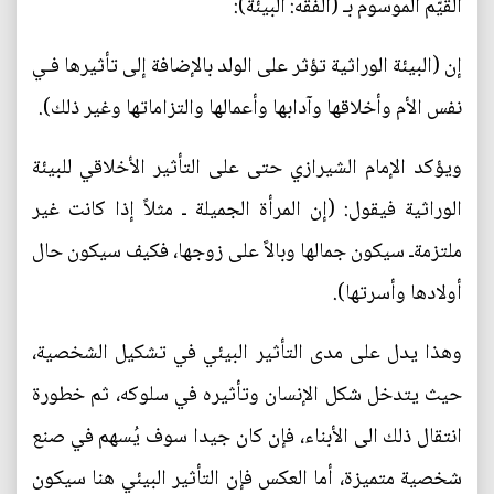
القيّم الموسوم بـ (الفقه: البيئة):
إن (البيئة الوراثية تؤثر على الولد بالإضافة إلى تأثيرها فـي
نفس الأم وأخلاقها وآدابها وأعمالها والتزاماتها وغير ذلك).
ويؤكد الإمام الشيرازي حتى على التأثير الأخلاقي للبيئة
الوراثية فيقول: (إن المرأة الجميلة ـ مثلاً إذا كانت غير
ملتزمةـ سيكون جمالها وبالاً على زوجها، فكيف سيكون حال
أولادها وأسرتها).
وهذا يدل على مدى التأثير البيئي في تشكيل الشخصية،
حيث يتدخل شكل الإنسان وتأثيره في سلوكه، ثم خطورة
انتقال ذلك الى الأبناء، فإن كان جيدا سوف يُسهم في صنع
شخصية متميزة، أما العكس فإن التأثير البيئي هنا سيكون