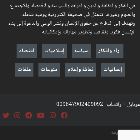
في الفكر والثقافة والدين والتراث والسياسة والاقتصاد والاجتماع
والعلوم وغيرها، تتمثل في صحيفة الكترونية يومية شاملة..
وتهدف إلى الدفاع عن حقوق الإنسان ونشر الوعي والدعوة إلى بناء
الإنسان فكريا وثقافيا، وتطوير مهاراته وإمكانياته
آراء وافكار
سياسة
إسلاميات
اقتصاد
إنسانيات
ثقافة وإعلام
منوعات
ملفات
موبايل + واتساب : 009647902409092
السياسة والخصوصة