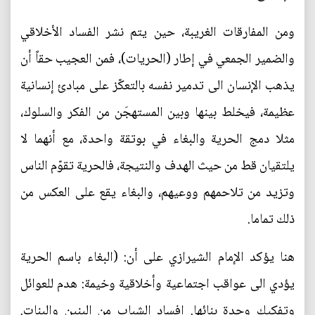
ومن المفارقات الغريبة، حين يتم نشر الفساد الأخلاقي
والضمير الجمعي في إطار (الحريات)، فمن العجيب حقاً أن
يذهب الإنسان الى تدمير نفسه بالتعكّز على مبادئ إنسانية
عظيمة، فيخلط بينها وبين المستهجَن من الفكر والسلوك،
مثلا دمج الحرية والبغاء في بوتقة واحدة، مع أنهما لا
يلتقيان قط من حيث الهدف والنتيجة، فالحرية تقوّم الناس
وتزيد من تلاحمهم ووعيهم، والبغاء يقع على العكس من
ذلك تماما.
هنا يؤكد الإمام الشيرازي على أن: (البغاء باسم الحرية
يؤدي الى عواقب اجتماعية وأخلاقية وخيمة: هدم للعوائل
وتفكيك وحدة بنائها. إفساد الشباب من البنين والبنات.