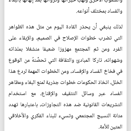
والشعوب الأخرى ونهب خيراتها وثرواتها بعد إلهائها بالبغاء
والفساد بمختلف أنواعه.
لذلك ينبغي أن يحذر القادة اليوم من مثل هذه الظواهر
التي تضرب خطوات الإصلاح في الصميم، والإبقاء على
الفرد ومن ثم المجتمع مهزوزا ضعيفا منشغلا بملذاته
وشهواته، تاركا المبادئ والثقافة التي تحصِّنهُ من الوقوع
في فخاخ الفساد والإفساد، ومن الخطوات المهمة لردع هذا
الخلل، اتخاذ الحكومات خطوات جذرية لمنع البغاء ومظاهر
الفساد عبر وسائل التثقيف والإقناع، مع استخدام
التشريعات القانونية ضد هذه التجاوزات، باعتبارها تهدد
متانة النسيج المجتمعي وتسيء للبناء الفكري والأخلاقي
المتين للأمة.