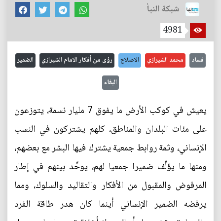
شبكة النبأ
4981
فساد
محمد الشيرازي
الاصلاح
رؤى من أفكار الامام الشيرازي
الضمير
البغاء
يعيش في كوكب الأرض ما يفوق 7 مليار نسمة، يتوزعون
على مئات البلدان والمناطق، كلهم يشتركون في النسب
الإنساني، وثمة روابط جمعية يشترك فيها البشر مع بعضهم،
ومنها ما يؤلِّف ضميرا جمعيا لهم، يوحِّد بينهم في إطار
المرفوض والمقبول من الأفكار والتقاليد والسلوك، ومما
يرفضه الضمير الإنساني أينما كان هدر طاقة الفرد