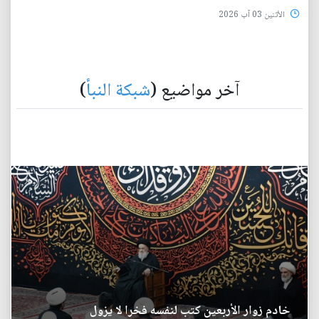
الأثنين 03 آب 2026
آخر مواضيع (
شبكة النبأ
)
خادم زوار الأربعين كتب لنفسه فخرا لا يزول