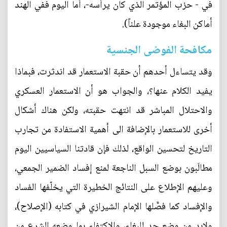
في - حزب المؤتمر الذي كان يرأسه-، أما اليوم ففي الهند
أماكن البغاء موجودة علناً).
مكافحة الفوضى الجنسية
وقد يتساءل أحدهم أن حقبة الاستعمار قد اندثرت، فبماذا
يفيد الكلام عنها؟، والجواب هو أن الاستعمار العسكري
والاحتلال المباشر قد انتهت حقبته، ولكن هناك أشكال
أخرى للاستعمار بالإضافة الى أهمية الاستفادة من تجارب
التاريخ لتحسين الواقع، لذلك فإن قادتنا السياسيين اليوم
مطالَبون بوضع السبل الناجعة لمنع إفساد الضمير الجمعي،
وعليهم الإطلاع على النتائج الخطيرة التي يخلّفها الفساد
والإفساد كما فصَّلها الإمام الشيرازي في كتابه (الإصلاح)،
ولابد من وضع حد للبغاء، والاكتفاء بما وضعه الشرع من