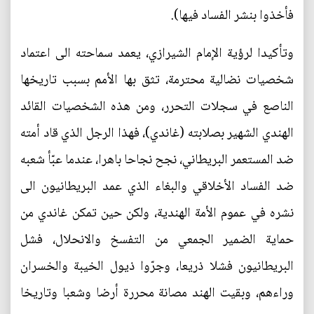
فأخذوا بنشر الفساد فيها).
وتأكيدا لرؤية الإمام الشيرازي، يعمد سماحته الى اعتماد
شخصيات نضالية محترمة، تثق بها الأمم بسبب تاريخها
الناصع في سجلات التحرر، ومن هذه الشخصيات القائد
الهندي الشهير بصلابته (غاندي)، فهذا الرجل الذي قاد أمته
ضد المستعمر البريطاني، نجح نجاحا باهرا، عندما عبّأ شعبه
ضد الفساد الأخلاقي والبغاء الذي عمد البريطانيون الى
نشره في عموم الأمة الهندية، ولكن حين تمكن غاندي من
حماية الضمير الجمعي من التفسخ والانحلال، فشل
البريطانيون فشلا ذريعا، وجرّوا ذيول الخيبة والخسران
وراءهم، وبقيت الهند مصانة محررة أرضا وشعبا وتاريخا