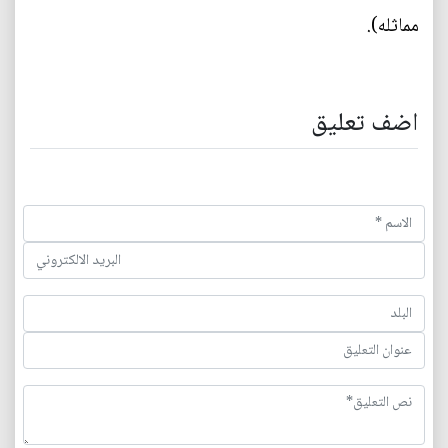
مماثله).
اضف تعليق