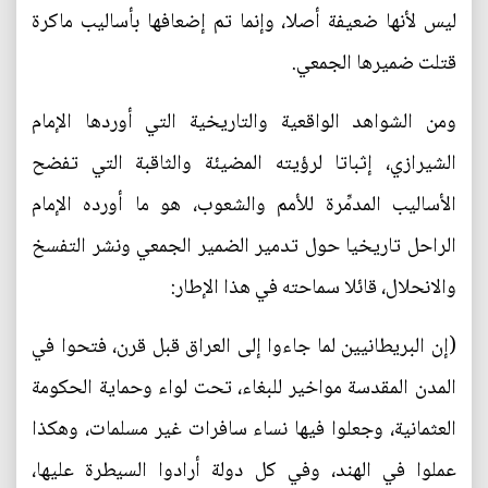
ليس لأنها ضعيفة أصلا، وإنما تم إضعافها بأساليب ماكرة
قتلت ضميرها الجمعي.
ومن الشواهد الواقعية والتاريخية التي أوردها الإمام
الشيرازي، إثباتا لرؤيته المضيئة والثاقبة التي تفضح
الأساليب المدمِّرة للأمم والشعوب، هو ما أورده الإمام
الراحل تاريخيا حول تدمير الضمير الجمعي ونشر التفسخ
والانحلال، قائلا سماحته في هذا الإطار:
(إن البريطانيين لما جاءوا إلى العراق قبل قرن، فتحوا في
المدن المقدسة مواخير للبغاء، تحت لواء وحماية الحكومة
العثمانية، وجعلوا فيها نساء سافرات غير مسلمات، وهكذا
عملوا في الهند، وفي كل دولة أرادوا السيطرة عليها،