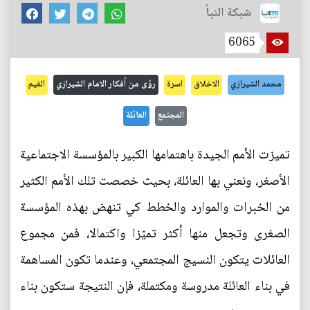
شبكة النبأ
6065
محمد الشيرازي
الاخلاق
اسرة
رؤى من أفكار الامام الشيرازي
القيم
المجتمع
العائلة
تميزت الأمم الجيدة باهتمامها الكبير بالمؤسسة الاجتماعية
الأصغر، ونعني بها العائلة، بحيث خصصت تلك الأمم الكثير
من الخبرات والموارد والخطط كي تنهض بهذه المؤسسة
الصغرى وتجعل منها أكثر تميّزا واكتمالا، فمن مجموع
العائلات يتكون النسيج المجتمعي، وعندما تكون المساهمة
في بناء العائلة مدروسة ومكتملة، فإن النتيجة ستكون بناء