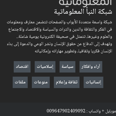
شبكة النبأ المعلوماتية
شبكة واسعة متعددة الأبواب والصفحات تتضمن معارف ومعلومات
في الفكر والثقافة والدين والتراث والسياسة والاقتصاد والاجتماع
والعلوم وغيرها، تتمثل في صحيفة الكترونية يومية شاملة..
وتهدف إلى الدفاع عن حقوق الإنسان ونشر الوعي والدعوة إلى بناء
الإنسان فكريا وثقافيا، وتطوير مهاراته وإمكانياته
آراء وافكار
سياسة
إسلاميات
اقتصاد
إنسانيات
ثقافة وإعلام
منوعات
ملفات
موبايل + واتساب : 009647902409092