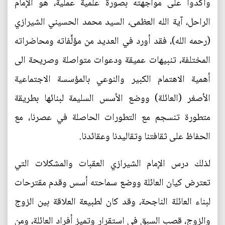
وأكدوا على مواجهته بصورة علمية عملية، هو الإمام
الراحل، آية الله العظمى، السيد محمد الحسيني الشيرازي
(رحمه الله)، فقد أورد في العديد من مؤلَّفاته ومحاضراته
المختلفة، تنبيهات عميقة ودعوات متواصلة وصريحة الى
أهمية الاهتمام الكبير والنوعي بالمؤسسة الاجتماعية
الأصغر (العائلة) ووضع الأسس السليمة لبنائها بطريقة
متطورة تنسجم مع التطورات الحاصلة في عصرنا، مع
الحفاظ على ثقافتنا وتقاليدنا وعقائدنا.
لذلك درس الإمام الشيرازي العقبات والمشكلات التي
تعترض كيان العائلة ووضع سماحته أسس وقدم مقترحات
لبناء العائلة الناجحة، وقد كان لطبيعة العلاقة بين الزوج
والزوج، قصب السبق في استقرار وتميز أفراد العائلة، ومن