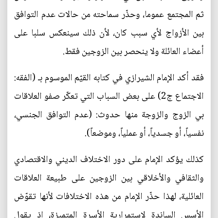
ثم المجتمع عموما، وحذّر سماحته من حالات عدم التوافق
بين الأزواج لأي سبب كان، لأن ذلك سينعكس سلبا على
أعضاء العائلة ولا ينحصر بين الزوجين فقط.
فقد أكد الإمام الشيرازي في كتابه القيّم الموسوم بـ (الفقه:
الاجتماع ج2) على بعض السباب التي تعكّر صفو العلاقات
بي الزوج والزوجة منها حدوث: (عدم التوافق الجنسي،
نفسياً، أو جسدياً، أو عملياً، وموضعاً).
كذلك يؤكد الإمام على دور الاختلاف الديني والاقتصادي
والثقافي والأخلاقي بين الزوجين على طبيعة العلاقات
العائلية، لهذا حذّر الإمام من هذه الاختلافات لأنها تقوّض
الأسس الساندة لاستمرارية الأسرة المتميزة، إذ يقول