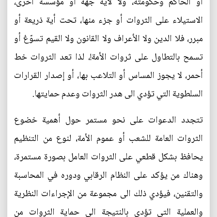
أو الحاكم وحكومته، ولا لأية جهة أو مؤسسة أخرى،
الاستيلاء على الثروات أو جزء منها، تحت أية ذريعة أو
مبرر، فلا الدين ولا الأعراف ولا القانون ولا القيم تسوّغ أو
تسمح بالتطاول على ثروات الأمة!، لذا تعد الثروات خط
أحمر، لا يجوز المساس أو التلاعب بها، أو إصدار القرارات
السلطوية التي تؤدي الى هدر الثروات وعدم حمايتها.
تتجدد الدعوات على نحو مستمر حول أهمية خضوع
الثروات العامة للشعب أو عموم الأمة، لنوع من التنظيم
يحافظ بشكل قطعي على الثروات العامل بصورة مستمرة،
وهناك من يؤكد على النظام الرقابي ودوره في المحاسبة
والتقنين، فيؤدي ذلك الى مجموعة من الإجراءات النظرية
والعملية التي تؤدي بالنتيجة الى حماية الثروات من