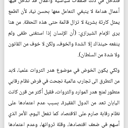
فتدخل في ذلك صفقات سياسية وأعمال قد تدخل فيها
أعمال هدامة لا ينبغي التعامل معها بحسن نية، لأن الطمع
يمثل كارثة بشرية لا تزال قائمة حتى هذه اللحظة. من هنا
يرى الإمام الشيرازي: (أن الإنسان إذا استغنى طغى ولم
ينفعه حينذاك إلا الشدة والخوف، ولكن لا خوف من القانون
ولا شدة من السلطان).
ولكي يكون الخوض في موضوع هدر الثروات علميا، لابد
من التطرق الى تجارب عالمية نجحت في فرض نظام رقابي
متطور لمنع هدر الموارد والثروات، فقبل أكثر من قرن كانت
اليابان تعد من الدول الفقيرة، بسبب عدم اعتمادها على
نظام رقابة صارم على الاقتصاد كما تفعل اليوم، الأمر الذي
أسهم في ضعف اقتصادها، وقلة ثرواتها، وعدم اعتمادها