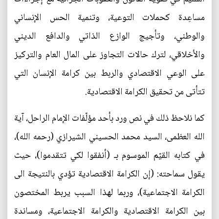
مساعِدة كحملات التوعية، وتنمية الحس الإنساني
والوطني، وتأجيج الوازع الذاتي والدافع الديني
والأخلاقي، لترك حالات التجاوز على المال العام والتركيز
على الوعي الاقتصادي والربط بين كرامة الإنسان التي
تتأتى من تحقيق الكرامة الاقتصادية.
كما نلاحظ ذلك في نص ورد بأحد مؤلّفات الإمام الراحل، آية
الله العظمى، السيد محمد الحسيني الشيرازي (رحمه الله)،
في كتابه القيّم الموسوم بـ (أنفقوا لكي تتقدموا)، حيث
يقول سماحته: (إن الكرامة الاقتصادية تؤدي بالنتيجة الى
الكرامة الاجتماعية)، وربما لهذا السبب يربط المختصون
بين الكرامة الاقتصادية والكرامة الاجتماعية، ومساندة