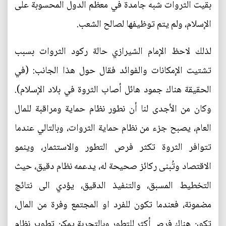
بقيت الثروات شبه جامدة في معظم الدول المحسوبة على
الإسلام، ولم يتم توظيفها لصالح الشعب.
لذلك لاحظ الإمام الشيرازي حالة ركود الثروات بسبب
تشتيت الإمكانات والفوائد فقال حول هذا الجانب: (في
الحقيقة هناك جمود هائل أصاب الثروة في بلاد الإسلام).
وكان من الأجدى لنا أن نطور نظام حماية ومراقبة للمال
العام، يصبح جزء من نظام حماية الثروات، وبالتالي عندما
تتوافر الثروة تكثر فرص التطور والاستثمار، وينمو
الاقتصاد وتُبنى ركائز صحيحة له، يدعمه نظام دقيق، حيث
التخطيط المسبق، والتنفيذ الدقيق، يؤدي الى نتائج
مضمونة، فعندما تكون للفرد او المجتمع وفرة من المال،
تكون هناك فرص أكثر للتطور وبالتجربة يمكن تطوير نظام