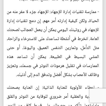
- ممارسة تقنيات إدارة الإجهاد: الإجهاد جزء لا مفر منه من
الحياة، ولكن كيفية إدارته أمر مهم. إن دمج تقنيات إدارة
الإجهاد في روتينك اليومي يمكن أن يعمل العجائب لصحتك
العامة. انخرط في أنشطة تساعدك على الاسترخاء والراحة،
مثل التأمل، وتمارين التنفس العميق، واليوغا، أو حتى
المشي البسيط في الطبيعة. يمكن أن تساعد هذه
الممارسات في تقليل هرمونات التوتر في جسمك، وتعزيز
وظائف الأعصاب بشكل أفضل وتدفق الدم إلى أذنيك.
- إعطاء الأولوية للعناية الذاتية: إن العناية بصحتك
الجسدية والعقلية أمر ضروري للوقاية من التوتر والقلق
وإدارتهما. تأكد من حصولك على قسط كافٍ من النوم،