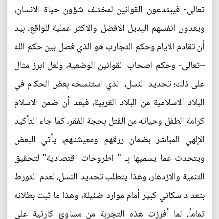
تعالى- فيبتدعون القوانين لمختلف شؤون حياة الانسان،
ويعدون انفسهم البديل الافضل والاكثر عملية للواقع، بيد
أن تقادم الايام وحكم التجارب هو الذي فصل بين حكم الله
–تعالى- وحكم اصحاب القوانين الوضعية، ولعل ابرز مثال
على ذلك؛ تحديد النسل، الذي استنسخه بعض الحكام في
البلاد الاسلامية من البلاد الغربية، فبعد أن ضمن الاسلام
كرامة الطفل وحياته من القتل بحجة الفقر، كما جاء التأكيد
الإلهي المباشر بضمان رزقهم ومعيشتهم، يأتي البعض
ويتحدث عما يسميها بـ " اطروحات اقتصادية" لتحقيق
التنمية والازدهار، وهذا يتطلب تحديد النسل، لعدم التورط
بتعداد سكاني كبير أمام موارد ضئيلة، وهذا ما ثبت بطلانه
تماماً، لما أفرزت هذه التجربة من مساوئ كارثية على