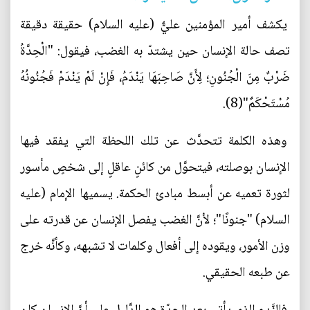
يكشف أمير المؤمنين عليٌّ (عليه السلام) حقيقة دقيقة
تصف حالة الإنسان حين يشتدّ به الغضب، فيقول: "الْحِدَّةُ
ضَرْبٌ مِنَ الْجُنُونِ؛ لِأَنَّ صَاحِبَهَا يَنْدَمُ، فَإِنْ لَمْ يَنْدَمْ فَجُنُونُهُ
مُسْتَحْكَمٌ"(8).
وهذه الكلمة تتحدَّث عن تلك اللحظة التي يفقد فيها
الإنسان بوصلته، فيتحوَّل من كائنٍ عاقلٍ إلى شخصٍ مأسور
لثورة تعميه عن أبسط مبادئ الحكمة. يسميها الإمام (عليه
السلام) "جنونًا"؛ لأنَّ الغضب يفصل الإنسان عن قدرته على
وزن الأمور، ويقوده إلى أفعال وكلمات لا تشبهه، وكأنَّه خرج
عن طبعه الحقيقي.