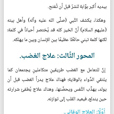
بيديه أكبر بوَّابة للشرّ قبل أن تُفتح.
وهكذا، يكشف النَّبي (صلَّى الله عليه وآله) وأهل بيته
(عليهم السلام) أنَّ الخير كله قد يُختصر أحياناً في كلمة؛
لكنها كلمة تبني حائطًا عظيمًا بين الإنسان وبين ما يهلكه.
المحور الثَّالث: علاج الغضب.
إنَّ للتعامل مع الغضب طريقينِ متكاملينِ يجتمعان كما
يلتقي الدَّواء بالوقاية؛ فهناك علاج يدرأ الغضب قبل أن
يولد، يهذِّب النَّفس ويحصِّنها، وهناك علاج يُطفئ شرارته
حين يندلع، فيعيد القلب إلى توازنه.
أوَّلًا: العلاج الوقائي.