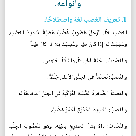
وأنواعه.
1. تعريف الغضب لغة واصطلاحًا:
الغضب لغةً: "رَجُلٌ غَضُوبٌ غُضُبٌ غُضُبَّةٌ: شَديدُ الغَضَب.
وغَضِبْتُ له: إذا كانَ حَيًّا، وغَضِبْتُ به: إذا كانَ مَيِّتاً.
والغَضُوبُ: الحَيَّةُ الخَبِيثةُ. والنَّاقَةُ العَبُوس.
والغَضْبُ: بَخْصَةٌ في الجَفْن الأعلى خِلْقَةً.
والغَضْبَةُ: الصَّخرةُ الصُّلبة المُرَكَّبَةُ في الجَبَل المُخالِفَةُ له.
والغَضْبُ: الشَّدِيدُ الحُمْرَةِ، أحْمَرُ غَضْبٌ.
والغُضَابُ: داءٌ مِثْلُ الجُدَرِيِّ بعَيْنِه. وهو مَغْضُوبُ الجِلْدِ.