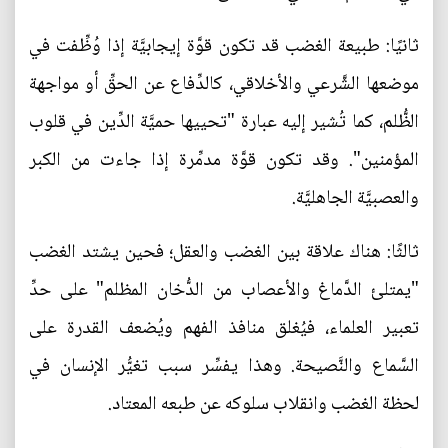
ثانيًا: طبيعة الغضب قد تكون قوَّة إيجابيَّة إذا وُظِّفت في
موضعها الشَّرعي والأخلاقي، كالدِّفاع عن الحقِّ أو مواجهة
الظُّلم، كما تُشير إليه عبارة "تحييها حميَّة الدِّين في قلوب
المؤمنين". وقد تكون قوَّة مدمِّرة إذا جاءت من الكبر
والعصبيَّة الجاهليَّة.
ثالثًا: هناك علاقة بين الغضب والعقل؛ فحين يشتد الغضب
"يمتلئ الدَّماغ والأعصاب من الدُّخان المظلم" على حدِّ
تعبير العلماء، فيُغلق منافذ الفهم ويُضعف القدرة على
السَّماع والنَّصيحة. وهذا يفسِّر سبب تغيُّر الإنسان في
لحظة الغضب وانقلاب سلوكه عن طبعه المعتاد.