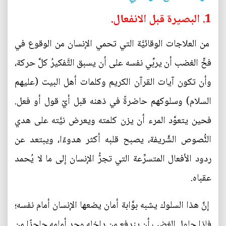
1. البصيرة قبل الانفعال.
من العلاجات الوقائيَّة التي تحمي الإنسان من الوقوع في
فخِّ الغضب أن يربِّي نفسه على أن يسبق التَّفكيرُ كلَّ حركة،
وأن تكون آيات القرآن الكريم وكلمات أهل البيت (عليهم
السلام) وسلوكهم حاضرةً في ذهنه قبل أيّ قول أو فعل.
فحين يتعوَّد المرء أن يزن كلمته ويعرض نيَّته على هدي
النُّصوص الشَّريفة، يصبح قلبه أكثر هدوءًا، ويبتعد عن
ردود الأفعال المتسرِّعة التي تجرُّ الإنسان إلى ما لا يُحمد
عقباه.
إنَّ هذا السلوك يشبه بوَّابة أمان يضعها الإنسان أمام نفسه؛
فإذا حاول الغضب أن يندفع من داخله وجد أمامه حاجزًا من