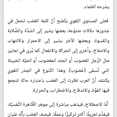
يشرحه العلماء.
فعلى المستوى اللغوي يتَّضح أنَّ كلمة الغضب تحمل في
جذورها دلالات متنوّعة، بعضها يشير إلى الشدَّة والصَّلابة
والقسوة، وبعضها الآخر يشير إلى الاحمرار والالتهاب
والانتفاخ، وأخرى إلى الحركة والانفعال كما يُرى في تعابير
مثل الرَّجل الغضوب، أو الجلد المغضوب، أو الحيَّة الخبيثة
التي تُسمّى (غَضوب). وهذا التَّنوع في الجذر اللغوي
يكشف أنَّ العرب نظرت إلى الغضب باعتباره حالة تتجمع
فيها القوَّة، والاندفاع، والاضطراب، والحرارة.
أمَّا الاصطلاح، فيذهب مباشرة إلى جوهر الظَّاهرة النَّفسيَّة،
فيقدِّم تعريفًا أكثر تركيزًا وعمقًا، فيصف الغضب بأنَّه غليان