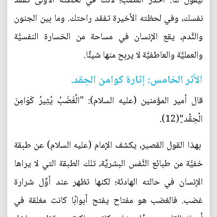
ليقول لنا: احذر الغضب؛ لأنَّك في لحظته الأولى تفقد
نفسك، وفي لحظته الأخيرة تفقد راحتك. وما بين الجنون
والنَّدم، يقع الإنسان في مساحة من الخسارة النفسيَّة
والعمليَّة والعاطفيَّة لا يربح منها شيئًا.
الأثر الخامس: إثارة كوامن الحِقد.
قال أمير المؤمنين (عليه السلام): "الْغَضَبُ يُثِيرُ كَوَامِنَ
الْحِقْد"ِ(12).
بهذا القول القصير، يكشف الإمام (عليه السلام) عن طبقة
خفيَّة من طبائع النَّفس البشريَّة، تلك الطبقة التي لا يراها
الإنسان في حالته الهادئة؛ لكنها تظهر عند أوَّل شرارة
غضب. فالغضب هو مفتاح يفتح أبوابًا كانت مغلقة في