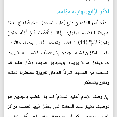
الأثر الرَّابع: نهايته مؤلمة.
يقدِّم أمير المؤمنين عليٌّ (عليه السلام) تشخيصًا بالغ الدقة
لطبيعة الغضب، فيقول: "إِيَّاكَ وَالْغَضَبَ فَإِنَّ أَوَّلَهُ جُنُونٌ
وَآخِرَهُ نَدَمٌ" (11). فالغضب يقتحم النَّفس بوصفه حالةً من
فقدان الاتزان تشبه الجنون؛ إذ يتصرَّف الإنسان بما لا يليق
به، ويقول ما لا يريده، ويتجاوز حدوده وكأنَّ عقله قد
انسحب من المشهد، تاركاً المجال لغريزةٍ مضطربة تتكلم
وتقرر وتتحكم.
إنَّ وصف الإمام (عليه السلام) لبداية الغضب بالجنون هو
توصيف دقيق لتلك اللحظة التي يعطِّل فيها الغضب مراكز
الوعي، ويحجب الإنسان عن رؤية العاقبة. ففي أوَّل الغضب،