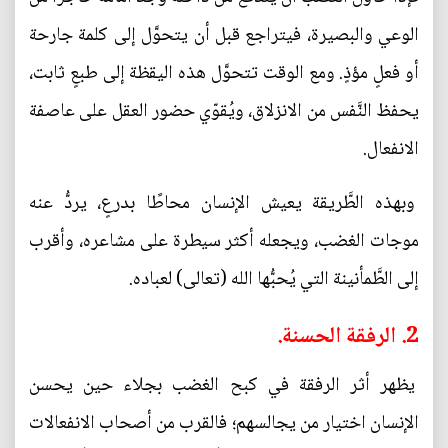
الوعي والبصيرة، فيتراجع قبل أن يتحوَّل إلى كلمة جارحة
أو فعلٍ مؤذٍ. ومع الوقت تتحوَّل هذه اليقظة إلى طبعٍ ثابت،
يحفظ النَّفس من الانزلاق، ويُقوّي حضور العقل على عاصفة
الانفعال.
وبهذه الطَّريقة يعيش الإنسان محاطًا بدرعٍ، يردُّ عنه
موجات الغضب، ويجعله أكثر سيطرة على مشاعره، وأقرب
إلى الطَّمأنينة التي يُحبُّها الله (تعالى) لعباده.
2. الرفقة الحسنة.
يظهر أثر الرفقة في كبح الغضب بجلاء حين يحسن
الإنسان اختيار من يجالسهم؛ فالقرب من أصحاب الانفعالات