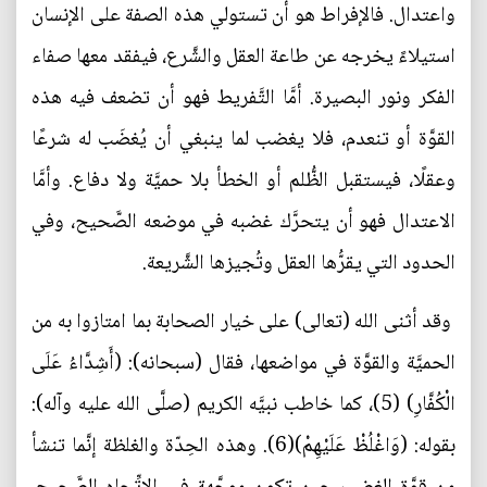
واعتدال. فالإفراط هو أن تستولي هذه الصفة على الإنسان
استيلاءً يخرجه عن طاعة العقل والشَّرع، فيفقد معها صفاء
الفكر ونور البصيرة. أمَّا التَّفريط فهو أن تضعف فيه هذه
القوَّة أو تنعدم، فلا يغضب لما ينبغي أن يُغضَب له شرعًا
وعقلًا، فيستقبل الظُّلم أو الخطأ بلا حميَّة ولا دفاع. وأمَّا
الاعتدال فهو أن يتحرَّك غضبه في موضعه الصَّحيح، وفي
الحدود التي يقرُّها العقل وتُجيزها الشَّريعة.
وقد أثنى الله (تعالى) على خيار الصحابة بما امتازوا به من
الحميَّة والقوَّة في مواضعها، فقال (سبحانه): (أَشِدَّاءُ عَلَى
الْكُفَّارِ) (5)، كما خاطب نبيَّه الكريم (صلَّى الله عليه وآله):
بقوله: (وَاغْلُظْ عَلَيْهِمْ)(6). وهذه الحِدّة والغلظة إنَّما تنشأ