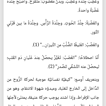
وغَضِبَ جِلْدُه وغُضِبَ. وبَدَنٌ مَغْضُوبٌ: مُتَقَرِّحٌ. وأصْبَحَ جِلْدُه
غَضْبَةً واحدةً.
والغَضْبَةُ: جِلْدُ الحُوتِ. وجِلْدَةُ الرَّأْسِ. وجِلْدَةُ ما بين قَرْنَيِ
الثَّور.
والغَضْبُ: الغَليظُ الصُّلْبُ من الثِّيران..." (1).
أمَّا اصطلاحًا: "الغَضَبُ: تَغَيُّرٌ يحصُلُ عِندَ غَلَيانِ دَمِ القَلبِ؛
ليحصُلَ عنه التَّشَفِّي للصَّدرِ" (2).
وبتعريف أوسع: "کیفیَّة نفسانیَّة موجبة لحرکة الرُّوح من
الدَّاخل إلی الخارج للغلبة، ومبدؤه شهوة الانتقام، وهو من
جانب الإفراط، وإذا اشتد یوجب حرکة عنیفة، يمتلئ لأجلها