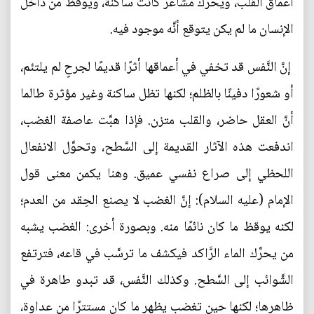
أعماق القلب، ويحرِّك مشاعر كانت ساكنة، ويوقظ من داخل
الإنسان ما لم يكن يتوقع أنَّه موجود فيه.
إنَّ النَّفس قد تخفي في أعماقها أثرًا قديمًا لجرحٍ لم يلتئم،
أو شعورًا دفينًا بالظلم؛ لكنها تظل ساكنة وغير مؤثرة طالما
أنَّ العقل حاضر، والقلب متزن. فإذا هبَّت عاصفة الغضب،
اندفعت هذه الآثار القديمة إلى السَّطح، وتحوَّل الانفعال
اللحظي إلى صراع نفسي عميق. وهنا يكمن معنى قول
الإمام (عليه السلام): إنَّ الغضب لا يصنع الحِقد من العدم؛
لكنه يوقظ ما كان نائمًا منه. وبصورة أخرى: الغضب يشبه
من يحرِّك الماء الرَّاكد فيكشف ما ترسَّب في قاعه، فترتفع
الشَّوائب إلى السَّطح. وكذلك النَّفس، قد تبدو طاهرة في
ظاهرها؛ لكنها حين تغضب يظهر ما كان مستترًا من عداوة،