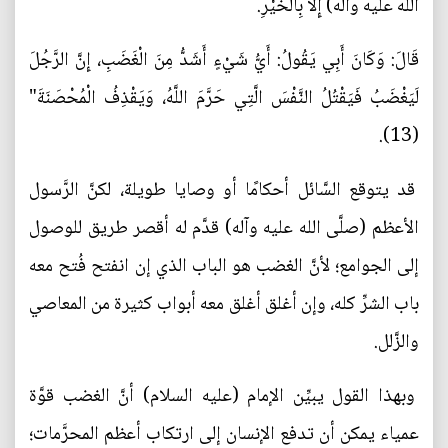
الله عليه وآله) إِلَّا بِالْخَيْرِ.
قَالَ: وَكَانَ أَبِي يَقُولُ: أَيُّ شَيْ‏ءٍ أَشَدُّ مِنَ الْغَضَبِ، إِنَّ الرَّجُلَ
لَيَغْضَبُ فَيَقْتُلُ النَّفْسَ الَّتِي حَرَّمَ اللَّهُ، وَيَقْذِفُ الْمُحْصَنَةَ"
(13).
قد يتوقع السَّائل أحكامًا أو وصايا طويلة، لكنَّ الرَّسول
الأعظم (صلَّى الله عليه وآله) قدَّم له أقصر طريق للوصول
إلى الجوامع؛ لأنَّ الغضب هو الباب الذي إن انفتح فُتح معه
باب الشرِّ كله، وإن أغلق أغلق معه أبواب كثيرة من المعاصي
والزَّلل.
وبهذا القول يبيِّن الإمام (عليه السلام) أنَّ الغضب قوَّة
عمياء يمكن أن تدفع الإنسان إلى ارتكاب أعظم المحرَّمات؛