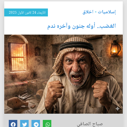
إسلاميات
-
اخلاق
الأربعاء 24 كانون الأول 2025
الغضب.. أوله جنون وآخره ندم
صباح الصافي