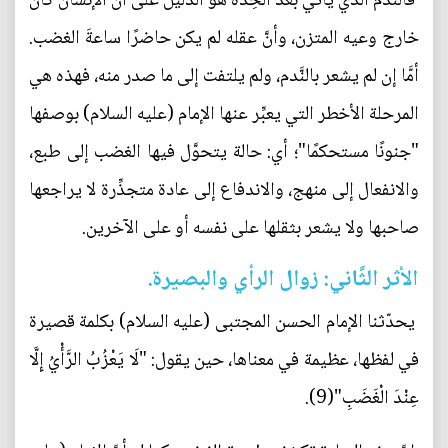
فالنَّدم الذي يأتي بعد الحِدّة هو الدَّليل على أنَّ الإنسان كان
خارج وعيه المتزن، وأنَّ عقله لم يكن حاضرًا ساعةَ الغضب.
أمَّا إن لم يشعر بالنَّدم، ولم يلتفت إلى ما صدر منه، فهذه هي
المرحلة الأخطر التي يعبِّر عنها الإمام (عليه السلام) بوصفها
"جنونًا مستحكمًا"؛ أي: حالة يتحوَّل فيها الغضب إلى طبع،
والانفعال إلى منهج، والاندفاع إلى عادة متجذِّرة لا يراجعها
صاحبها ولا يشعر بثقلها على نفسه أو على الآخرين.
الأثر الثَّاني: زوال الرأي والبصيرة.
يحدّثنا الإمام الحسن المجتبى (عليه السلام) بكلمة قصيرة
في لفظها، عظيمة في معناها، حين يقول: "لَا يَعْزُبُ الرَّأْيُ إِلَّا
عِنْدَ الْغَضَبِ"(9).