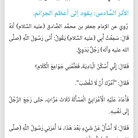
الأثر السَّادس: يقود إلى أعظم الجرائم.
رُوِيَ عن الإمام جعفر بن محمَّد الصَّادق (عليه السَّلام) أنهُ
قَالَ: سَمِعْتُ أَبِي (عليه السَّلام) يَقُولُ: أَتَى رَسُولَ اللَّهِ (صلَّى
الله عليه وآله) رَجُلٌ بَدَوِيٌّ.
فَقَالَ: إِنِّي أَسْكُنُ الْبَادِيَةَ، فَعَلِّمْنِي جَوَامِعَ الْكَلَامِ؟
فَقَالَ: "آمُرُكَ أَنْ لَا تَغْضَبَ".
فَأَعَادَ عَلَيْهِ الْأَعْرَابِيُّ الْمَسْأَلَةَ ثَلَاثَ مَرَّاتٍ، حَتَّى رَجَعَ الرَّجُلُ
إِلَى نَفْسِهِ.
فَقَالَ: لَا أَسْأَلُ عَنْ شَيْ‏ءٍ بَعْدَ هَذَا، مَا أَمَرَنِي رَسُولُ اللَّهِ (صلَّى