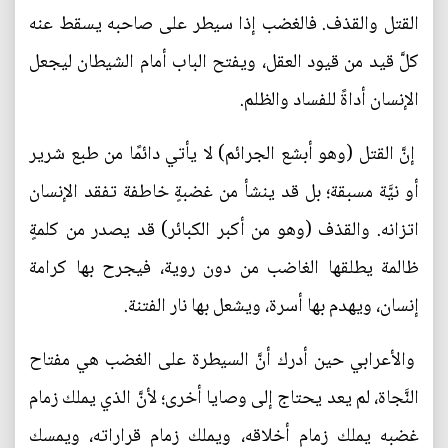
القتل والقذف. فالغضب إذا سيطر على صاحبه يسقط عنه
كلَّ قيد من قيود العقل، ويفتح الباب أمام الشيطان ليجعل
الإنسان أداةً للفساد والظلم.
إنَّ القتل (وهو أبشع الجرائم) لا يأتي دائمًا من طبع شرير
أو نيَّة مسبقة؛ بل قد ينشأ من غضبةٍ خاطفة تفقد الإنسان
اتزانه. والقذف (وهو من أكبر الكبائر) قد يصدر من كلمةٍ
ظالمة يطلقها الغاضب من دون روية، فيجرح بها كرامة
إنسان، ويهدم بها أسرة، ويشعل بها نار الفتنة.
والأعرابي حين أدرك أنَّ السيطرة على الغضب هي مفتاح
النَّجاة، لم يعد يحتاج إلى وصايا أخرى؛ لأنَّ الذي يملك زمام
غضبه يملك زمام أخلاقه، ويملك زمام قراراته، ويمسك