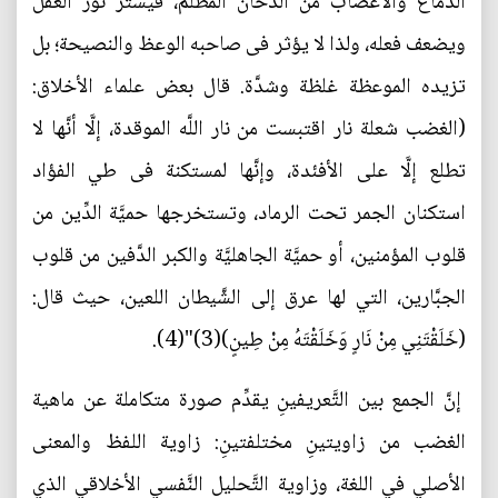
الدماغ والأعصاب من الدُّخان المظلم، فيستر نور العقل
ویضعف فعله، ولذا لا یؤثر فی صاحبه الوعظ والنصیحة؛ بل
تزیده الموعظة غلظة وشدَّة. قال بعض علماء الأخلاق:
(الغضب شعلة نار اقتبست من نار اللَّه الموقدة، إلَّا أنَّها لا
تطلع إلَّا علی الأفئدة، وإنَّها لمستكنة فی طي الفؤاد
استكنان الجمر تحت الرماد، وتستخرجها حمیَّة الدِّین من
قلوب المؤمنین، أو حمیَّة الجاهلیَّة والكبر الدَّفین من قلوب
الجبَّارین، التي لها عرق إلی الشَّیطان اللعین، حیث قال:
(خَلَقْتَنِي مِنْ نَارٍ وَخَلَقْتَهُ مِنْ طِينٍ)(3)"(4).
إنَّ الجمع بين التَّعريفينِ يقدِّم صورة متكاملة عن ماهية
الغضب من زاويتينِ مختلفتينِ: زاوية اللفظ والمعنى
الأصلي في اللغة، وزاوية التَّحليل النَّفسي الأخلاقي الذي