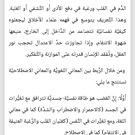
الدَّم في القلب ورغبة في دفع الأذى أو التَّشفي أو الغلبة.
وهذا التَّعريف يتوسع في فهمه علماء الأخلاق ليجعلوه
كيفيَّة نفسانيَّة تتصاعد من الدَّاخل إلى الخارج، منبعها
شهوة الانتقام، وإذا تجاوزت حدَّ الاعتدال تحجب نور
العقل، وتُفقد الإنسان قدرته على الموازنة والتَّفكير.
ومن خلال الرَّبط بين المعاني اللغويَّة والمعاني الاصطلاحيَّة
نستنتج ما يلي:
أوَّلًا: إنَّ الغضب هو طاقة نفسيَّة-جسديَّة تترافق مع تغيُّرات
في الجسد (كالاحمرار والاضطراب والشدَّة) كما في معاني
اللغة، ومع تغيُّرات في النَّفس (كغليان القلب والرَّغبة العنيفة
في الانتقام) كما في الاصطلاح.