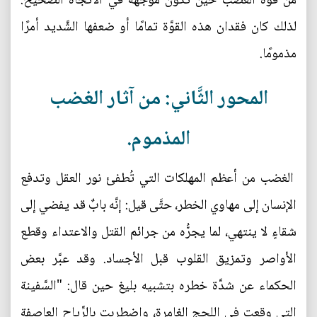
من قوَّة الغضب حين تكون موجَّهة في الاتِّجاه الصَّحيح.
لذلك كان فقدان هذه القوَّة تمامًا أو ضعفها الشَّديد أمرًا
مذمومًا.
المحور الثَّاني: من آثار الغضب
المذموم.
الغضب من أعظم المهلكات التي تُطفئ نور العقل وتدفع
الإنسان إلى مهاوي الخطر، حتَّى قيل: إنَّه بابٌ قد يفضي إلى
شقاءٍ لا ينتهي، لما يجرُّه من جرائم القتل والاعتداء وقطع
الأواصر وتمزيق القلوب قبل الأجساد. وقد عبَّر بعض
الحكماء عن شدَّة خطره بتشبيه بليغ حين قال: "السَّفینة
التی وقعت فی اللجج الغامرة، واضطربت بالرِّیاح العاصفة