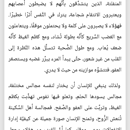
المنفلتة، الذين يتشدَّقون بأنَّهم لا يضبطون أعصابهم
ويعتبرون الانتقام شجاعة، يترك في النَّفس أثرًا خطيرًا.
فهؤلاء لا يصبرون على كلمة ولا يحتملون موقفًا، ويتعاملون
مع الغضب السَّريع كأنَّه بطولة تُشاد، ومع كظم الغيظ كأنَّه
ضعف يُعاب. ومع طول الصُّحبة تتسلَّل هذه النَّظرة إلى
القلب من غير شعور، حتَّى يبدأ المرء يبرِّر غضبه ويستصغر
العفو، فتتشوَّه موازينه من حيث لا يدري.
ولذلك ينبغي للإنسان أن يختار لنفسه مجالس مختلفة،
مجالس يسودها الحلم، وتعلو فيها نفوس تهذَّبت بكظم
الغيظ، وتربَّت على العفو والصَّفح. فمجالسة أهل السَّكينة
تُنعش الرُّوح، وتمنح الإنسان صورة جميلة عن كيفيَّة إدارة
الانفعالات بوعي ووقار. كما أنَّ القرب من هؤلاء يجعل