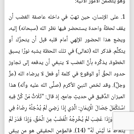
وهو يتضمَّن الأمور الآتية:
1. على الإنسان، حين تهبّ في داخله عاصفة الغضب أن
يقف لحظةً واحدة يستحضر فيها نظر الله (سبحانه) إليه،
ويضع هذا الحضور الإلهي أمام قلبه قبل أن يتحرَّك أو
يتكلَّم. فذكر الله (تعالى) في تلك اللحظة يشبه نورًا يسبق
الخطوة، يذكِّره بأنَّ الغضب لا ينبغي أن يدفعه إلى تجاوز
حدود الحقِّ أو الوقوع في كلمة أو فعل لا يرضاه الله (عزَّ
وجلَّ). وقد لخص النبيّ الأكرم (صلَّى الله عليه وآله) هذا
الميزان الدَّقيق في حديثٍ جامع، إذ قال: "ثَلَاثٌ مَنْ كُنَّ فِيهِ
اسْتَكْمَلَ خِصَالَ الْإِيمَانِ: الَّذِي إِذَا رَضِيَ لَمْ يُدْخِلْهُ رِضَاهُ فِي
بَاطِلٍ، وَإِذَا غَضِبَ لَمْ يُخْرِجْهُ الْغَضَبُ مِنَ الْحَقِّ، وَإِذَا قَدَرَ لَمْ
يَتَعَاطَ مَا لَيْسَ لَهُ" (14). فالمؤمن الحقيقي هو من يبقى