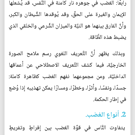
رابعًا: الغضب في جوهره نار كامنة في النَّفس، قد يُشعلها
الإيمان والغيرة على الحقِّ، وقد يُوقدها الشَّيطان والكبر،
وأنَّ الفارق بينهما هو النيَّة والميزان الشَّرعي والخلقي الذي
يضبط هذه الطَّاقة.
وبذلك يظهر أنَّ التَّعريف اللغوي رسم ملامح الصورة
الخارجيَّة، فيما كشف التَّعريف الاصطلاحي عن أعماقها
الداخليَّة، ومن مجموعهما نفهم الغضب كظاهرة كاملة:
جسدًا، ونفسًا، وأثرًا، وخطرًا، ومسارًا يمكن تهذيبه إذا وُضع
في إطار الحكمة.
2. أنواع الغضب.
يتفاوت النَّاس في قوَّة الغضب بين إفراطٍ وتفريطٍ