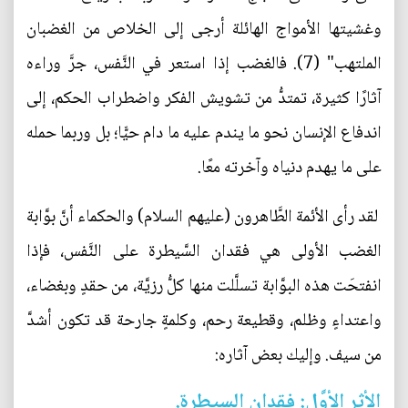
وغشیتها الأمواج الهائلة أرجی إلی الخلاص من الغضبان
الملتهب" (7). فالغضب إذا استعر في النَّفس، جرَّ وراءه
آثارًا كثيرة، تمتدُّ من تشويش الفكر واضطراب الحكم، إلى
اندفاع الإنسان نحو ما يندم عليه ما دام حيًّا؛ بل وربما حمله
على ما يهدم دنياه وآخرته معًا.
لقد رأى الأئمة الطَّاهرون (عليهم السلام) والحكماء أنَّ بوَّابة
الغضب الأولى هي فقدان السَّيطرة على النَّفس، فإذا
انفتحَت هذه البوَّابة تسلَّلت منها كلُّ رزيَّة، من حقدٍ وبغضاء،
واعتداءٍ وظلم، وقطيعة رحم، وكلمةٍ جارحة قد تكون أشدَّ
من سيف. وإليك بعض آثاره:
الأثر الأوَّل: فقدان السيطرة.