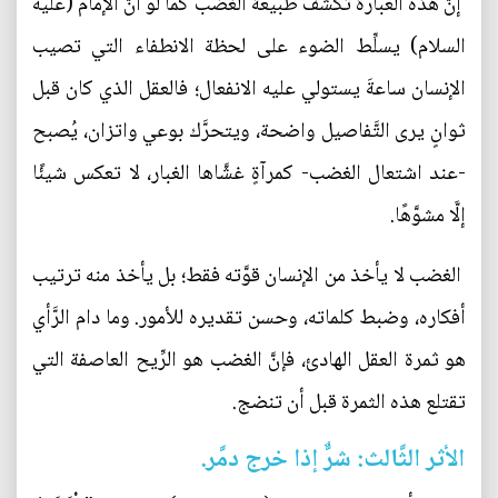
إنَّ هذه العبارة تكشف طبيعة الغضب كما لو أنَّ الإمام (عليه
السلام) يسلِّط الضوء على لحظة الانطفاء التي تصيب
الإنسان ساعةَ يستولي عليه الانفعال؛ فالعقل الذي كان قبل
ثوانٍ يرى التَّفاصيل واضحة، ويتحرَّك بوعي واتزان، يُصبح
-عند اشتعال الغضب- كمرآةٍ غشَّاها الغبار، لا تعكس شيئًا
إلَّا مشوَّهًا.
الغضب لا يأخذ من الإنسان قوَّته فقط؛ بل يأخذ منه ترتيب
أفكاره، وضبط كلماته، وحسن تقديره للأمور. وما دام الرَّأي
هو ثمرة العقل الهادئ، فإنَّ الغضب هو الرِّيح العاصفة التي
تقتلع هذه الثمرة قبل أن تنضج.
الأثر الثَّالث: شرٌّ إذا خرج دمَّر.