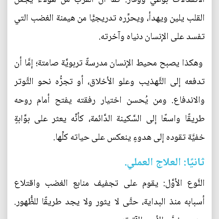
القلب يلين ويهدأ، ويحرِّره تدريجيًّا من هيمنة الغضب التي
تفسد على الإنسان دنياه وآخرته.
وهكذا يصبح محيط الإنسان مدرسةً تربويَّة صامتة؛ إمَّا أن
تدفعه إلى التَّهذيب وعلو الأخلاق، أو تجرُّه نحو التَّوتر
والاندفاع. ومن يُحسن اختيار رفقته يفتح أمام روحه
طريقًا واسعًا إلى السَّكينة الدَّائمة، كأنَّه يعثر على بوَّابةٍ
خفيَّة تقوده إلى هدوءٍ ينعكس على حياته كلِّها.
ثانيًا: العلاج العملي.
النَّوع الأوَّل: يقوم على تجفيف منابع الغضب واقتلاع
أسبابه منذ البداية، حتَّى لا يثور ولا يجد طريقًا للظُّهور.