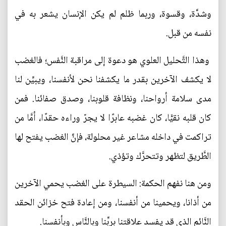
وشدَّة، وقسوة، وربما ظلم لم يكن الإنسان يشعر به في
نفسه من قبل.
وهذا التَّحليل العلوي هو دعوة إلى مراقبة النَّفس؛ فالغضب
لا يكشف الآخرين بقدر ما يكشفنا نحن لأنفسنا، ويبيِّن لنا
مدى سلامة أرواحنا، ونظافة قلوبنا، وصدق صفائنا. فمن
كان قلبه نقيًّا، كان غضبه عابرًا لا يجرّ وراءه حقدًا، أمَّا من
تراكمت في داخله مشاعر غير محلولة، فإنَّ الغضب يفتح لها
الطَّريق لتظهر وتتحرَّك وتؤذي.
ومن هنا نفهم الحكمة: السيطرة على الغضب يحمي الآخرين
من أذانا، ويحمينا من أنفسنا، ومن إعادة فتح خزائن الحقد
النَّائم الذي قد يفسد علاقتنا بربِّنا وبالنَّاس وبأنفسنا.