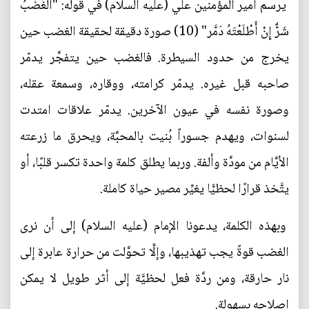
يرسم أمير المؤمنين علي (عليه السلام) في قوله: "الْغَضَبُ
شَرٌّ إِنْ أَطْلَعْتَهُ دَمَّر" (10) صورة دقيقة لحقيقة الغضب حين
يخرج من حدود السيطرة. فالغضب حين يتفجَّر يدمّر
صاحبه قبل غيره. يدمّر كرامته، ووقاره، وسمعة عقله،
وصورة نفسه في عيون الآخرين. يدمّر علاقات امتدت
لسنوات، ويهدم جسوراً بُنيت بالمحبَّة، ويحرق ما زرعته
الأيَّام من مودَّة وألفة. وربما يطلق كلمة واحدة تكسر قلبًا، أو
يتَّخذ قرارًا لحظيًّا يغيِّر مصير حياة كاملة.
وبهذه الكلمة، يدعونا الإمام (عليه السلام) إلى أن نرى
الغضب قوةً يجب تهذيبها، وإلَّا تحوَّلت من حرارة عابرة إلى
نار حارقة، ومن ردَّة فعل لحظيَّة إلى أثر طويل لا يمكن
إصلاحه بسهولة.