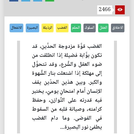
2466
الاخلاق
العقل
السلوك
الحلم
الغضب
الرذيلة
البصيرة
الانفعال
الغضب قوَّة مزدوجة الحدَّين، قد
تكون بوَّابة فضيلة إذا انطلقت من
ضوء العقل والشَّرع، وقد تتحوَّل
إلى مهلكة إذا اشتعلت بنار الشَّهوة
والكبر. وبين هذين الحدّين يقف
الإنسان أمام امتحانٍ يوميّ، يختبر
فيه قدرته على التَّوازن، وحفظ
كرامته، وصيانة قلبه من السقوط
في الفوضى. وما دام الغضب
يطفئ نور البصيرة...