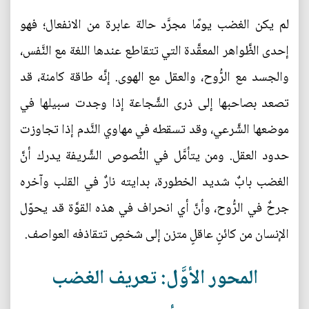
لم يكن الغضب يومًا مجرَّد حالة عابرة من الانفعال؛ فهو
إحدى الظَّواهر المعقَّدة التي تتقاطع عندها اللغة مع النَّفس،
والجسد مع الرُّوح، والعقل مع الهوى. إنَّه طاقة كامنة، قد
تصعد بصاحبها إلى ذرى الشَّجاعة إذا وجدت سبيلها في
موضعها الشَّرعي، وقد تسقطه في مهاوي النَّدم إذا تجاوزت
حدود العقل. ومن يتأمَّل في النُّصوص الشَّريفة يدرك أنَّ
الغضب بابٌ شديد الخطورة، بدايته نارٌ في القلب وآخره
جرحٌ في الرُّوح، وأنَّ أي انحراف في هذه القوَّة قد يحوّل
الإنسان من كائنٍ عاقلٍ متزن إلى شخصٍ تتقاذفه العواصف.
المحور الأوَّل: تعريف الغضب