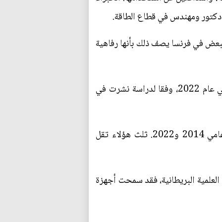
بعض في فرنسا يصف ذلك بأنها رفاهية
الواقع أن درجات الحرارة الشديدة تسببت بسقوط قتلى في أوروبا، فقد خلفت أكثر من 62 ألف وفاة في عام 2022، وفقا لدراسة نشرت في
وتعزو هيئة الصحة العامة في فرنسا وفاة 32658 شخصا إلى الارتفاع الشديد لدرجات الحرارة بين عامي 2014 و2022. ثلث هؤلاء تقل
العلمية البريطانية، فقد سمحت أجهزة