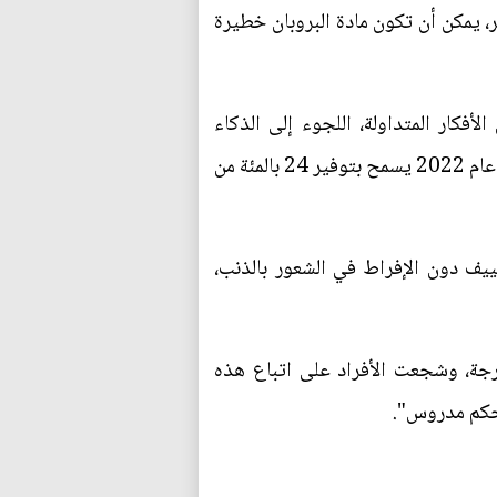
، يمكن أن تكون مادة البروبان خطيرة
فكار المتداولة، اللجوء إلى الذكاء
الاصطناعي. فحسب منشور صادر عن وكالة الطاقة الدولية، فإن برنامجا تجريبيا أطلقته كوريا الجنوبية في عام 2022 يسمح بتوفير 24 بالمئة من
ييف دون الإفراط في الشعور بالذنب،
 الحكومة الفرنسية منعت على الشركات تكييف الهواء في المباني لدرجة حرارة أقل من 26 درجة، وشجعت الأفراد على اتباع هذه
تحكم مدروس".