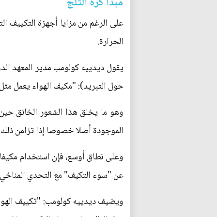
مبدأ كرة الثلج
على الرغم من مزايا أجهزة التكييف الت
الحرارة.
حول التبريد): "مكيف الهواء يعمل مثل ا
وهو ما يخلق هذا الشعور الخانق حين
الموجودة أصلا خصوصا إذا تزامن ذلك م
وعلى نطاق أوسع، فإن استخدام مكيفات 
عن "سوء التكيف" مع التحدي المناخي.
ويضيف ديدييه كولومب: "تكييف الهواء