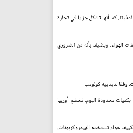
دفيئة. كما أنها تشكل جزءا في تجارة
فات الهواء. ويضيف بأنه من الضروري
ت، وفقا لديدييه كولومب.
 بكميات محدودة اليوم، تخضع أوربيا
تكييف هواء تستخدم الهيدروكربونات،