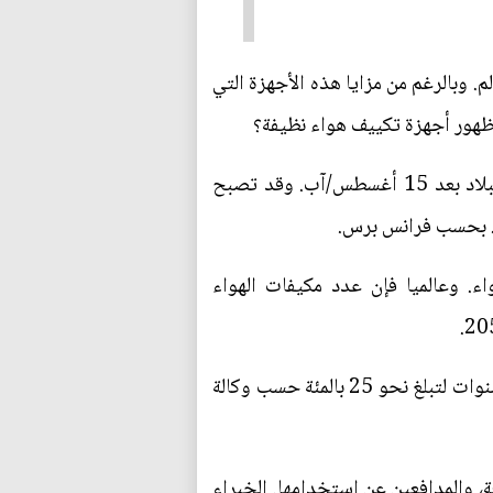
. وبالرغم من مزايا هذه الأجهزة التي
 ظهور أجهزة تكييف هواء نظيفة؟
حطمت موجة الحر المتأخرة التي ضربت فرنسا رقما قياسيا جديدا، إذ سجلت أعلى درجات حرارة في البلاد بعد 15 أغسطس/آب. وقد تصبح
ف. بحسب فرانس برس.
ليوم مكيفات هواء. وعالميا فإن عدد مكيفات الهواء
في فرنسا، كانت نسبة الأسر التي تستخدم أجهزة التكييف 14 بالمئة في 2016، إلا أنها ارتفعت بعد أربع سنوات لتبلغ نحو 25 بالمئة حسب وكالة
ة، والمدافعين عن استخدامها. الخبراء