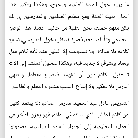
ما يريد حول المادة العلمية ويخرج، وهكذا يتكرر هذا
الحال طيلة السنة ومع معظم المعلمين والمدرسين إن لك
يكن معهم جميعا، نحن الطلبة من جانبنا اعتدنا هذا الوضع
التعليمي وتأقلمنا معه، فصرنا ننتظر دخول التدريسي، نسمع
كلامه بلا مبالاة، ولا نستوعب إلا القليل منه، لأنه كلام ممل
ومعاد ومتوقّع لا جديد فيه، وهكذا تتحول أدمغتنا إلى آلات
تستقبل الكلام دون أن تفهمه، فيصبح معتادا، وينتهي
الدرس بلا تفكير ولا إبداع، السبب مشترك المعلم والطالب.
التدريس عادل عبد الحميد، مدرس إعدادي: لا يبتعد كثيرا
عن كلام الطالب الذي سبقه في أعلاه، فهو يعزو التأخر في
العملية التعليمية إلى اجترار المادة الدراسية، مضمونها