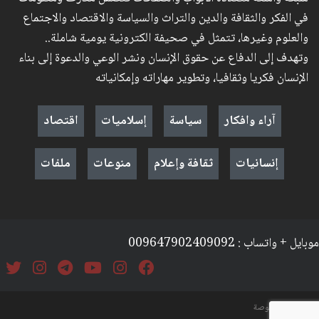
في الفكر والثقافة والدين والتراث والسياسة والاقتصاد والاجتماع
والعلوم وغيرها، تتمثل في صحيفة الكترونية يومية شاملة..
وتهدف إلى الدفاع عن حقوق الإنسان ونشر الوعي والدعوة إلى بناء
الإنسان فكريا وثقافيا، وتطوير مهاراته وإمكانياته
آراء وافكار
سياسة
إسلاميات
اقتصاد
إنسانيات
ثقافة وإعلام
منوعات
ملفات
موبايل + واتساب : 009647902409092
السياسة والخصوصة