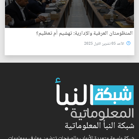
المنظومتان العرفية والإدارية: تهشيم أم تعظيم؟
الأحد 05 تشرين الاول 2025
شبكة النبأ المعلوماتية
شبكة واسعة متعددة الأبواب والصفحات تتضمن معارف ومعلومات