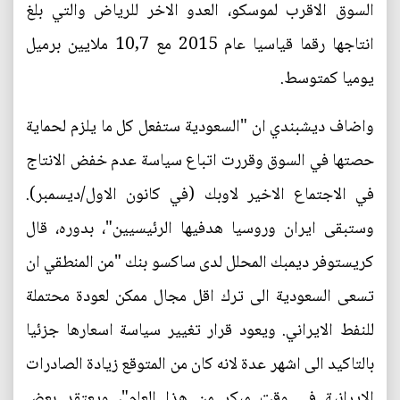
السوق الاقرب لموسكو، العدو الاخر للرياض والتي بلغ
انتاجها رقما قياسيا عام 2015 مع 10,7 ملايين برميل
يوميا كمتوسط.
واضاف ديشبندي ان "السعودية ستفعل كل ما يلزم لحماية
حصتها في السوق وقررت اتباع سياسة عدم خفض الانتاج
في الاجتماع الاخير لاوبك (في كانون الاول/ديسمبر).
وستبقى ايران وروسيا هدفيها الرئيسيين"، بدوره، قال
كريستوفر ديمبك المحلل لدى ساكسو بنك "من المنطقي ان
تسعى السعودية الى ترك اقل مجال ممكن لعودة محتملة
للنفط الايراني. ويعود قرار تغيير سياسة اسعارها جزئيا
بالتاكيد الى اشهر عدة لانه كان من المتوقع زيادة الصادرات
الايرانية في وقت مبكر من هذا العام"، ويعتقد بعض