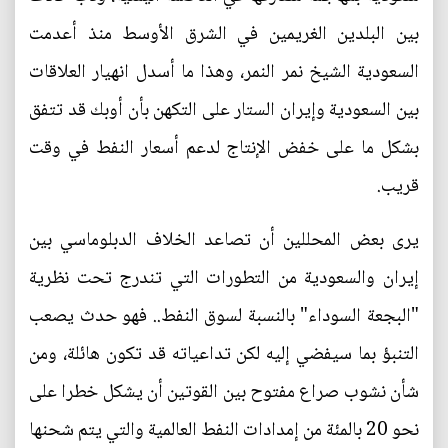
بين البلدين الغريمين في الشرق الأوسط منذ أعدمت
السعودية الشيخ نمر النمر، وهذا ما أسدل انهيار العلاقات
بين السعودية وإيران الستار على التكهن بأن أوبك قد تتفق
بشكل ما على خفض الإنتاج لدعم أسعار النفط في وقت
قريب.
يرى بعض المحللين أن تصاعد الخلاف الدبلوماسي بين
إيران والسعودية من التطورات التي تندرج تحت نظرية
"البجعة السوداء" بالنسبة لسوق النفط.. فهو حدث يصعب
التنبؤ بما سيفضي إليه لكن تداعياته قد تكون هائلة، ومن
شأن نشوب صراع مفتوح بين القوتين أن يشكل خطرا على
نحو 20 بالمئة من إمدادات النفط العالمية والتي يتم شحنها