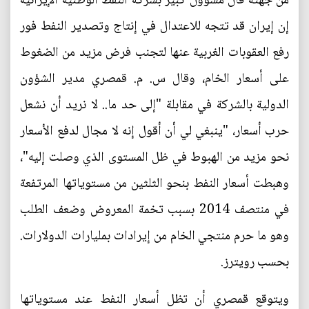
من جهته قال مسؤول كبير بشركة النفط الوطنية الإيرانية
إن إيران قد تتجه للاعتدال في إنتاج وتصدير النفط فور
رفع العقوبات الغربية عنها لتجنب فرض مزيد من الضغوط
على أسعار الخام، وقال س. م. قمصري مدير الشؤون
الدولية بالشركة في مقابلة "إلى حد ما.. لا نريد أن نشعل
حرب أسعار، "ينبغي لي أن أقول إنه لا مجال لدفع الأسعار
نحو مزيد من الهبوط في ظل المستوى الذي وصلت إليه"،
وهبطت أسعار النفط بنحو الثلثين من مستوياتها المرتفعة
في منتصف 2014 بسبب تخمة المعروض وضعف الطلب
وهو ما حرم منتجي الخام من إيرادات بمليارات الدولارات.
بحسب رويترز.
ويتوقع قمصري أن تظل أسعار النفط عند مستوياتها