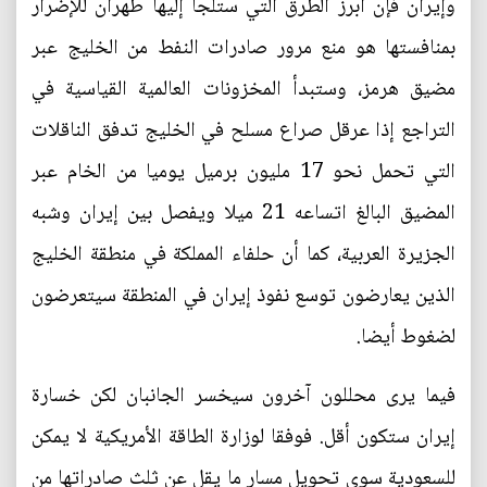
وإيران فإن أبرز الطرق التي ستلجأ إليها طهران للإضرار
بمنافستها هو منع مرور صادرات النفط من الخليج عبر
مضيق هرمز، وستبدأ المخزونات العالمية القياسية في
التراجع إذا عرقل صراع مسلح في الخليج تدفق الناقلات
التي تحمل نحو 17 مليون برميل يوميا من الخام عبر
المضيق البالغ اتساعه 21 ميلا ويفصل بين إيران وشبه
الجزيرة العربية، كما أن حلفاء المملكة في منطقة الخليج
الذين يعارضون توسع نفوذ إيران في المنطقة سيتعرضون
لضغوط أيضا.
فيما يرى محللون آخرون سيخسر الجانبان لكن خسارة
إيران ستكون أقل. فوفقا لوزارة الطاقة الأمريكية لا يمكن
للسعودية سوى تحويل مسار ما يقل عن ثلث صادراتها من