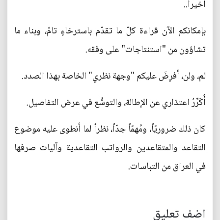
أخيراً..
بإمكانكم الآن قراءة كلّ ما تقدّم باسترخاءٍ تامّ، وبناء ما
تشاؤون من "استنتاجات" على وفقه.
لم، ولن، أفرِضَ عليكم "وجهة نظري" الخاصة بهذا الصدد.
أُكَرِّرُ اعتذاري عن الإطالة، والتوسُّع في عرض التفاصيل.
كان ذلك ضروريّاً، ومُهمّاً جدّاً، نظراً لما أنطوى عليه موضوع
التقاعد والمتقاعدين والرواتب التقاعدية وآليات صرفها
في العراق من التباسات.
اضف تعليق