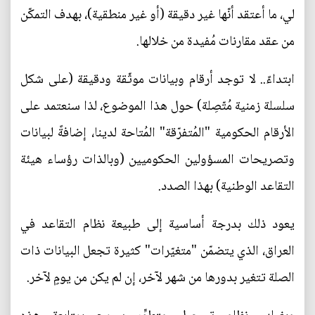
لي، ما أعتقد أنّها غير دقيقة (أو غير منطقية)، بهدف التمكّن
من عقد مقارنات مُفيدة من خلالها.
ابتداءً.. لا توجد أرقام وبيانات موثّقة ودقيقة (على شكل
سلسلة زمنية مُتّصِلة) حول هذا الموضوع، لذا سنعتمد على
الأرقام الحكومية "المُتفرّقة" المُتاحة لدينا، إضافةً لبيانات
وتصريحات المسؤولين الحكوميين (وبالذات رؤساء هيئة
التقاعد الوطنية) بهذا الصدد.
يعود ذلك بدرجة أساسية إلى طبيعة نظام التقاعد في
العراق، الذي يتضمّن "متغيّرات" كثيرة تجعل البيانات ذات
الصلة تتغير بدورها من شهر لآخر، إن لم يكن من يومٍ لآخر.