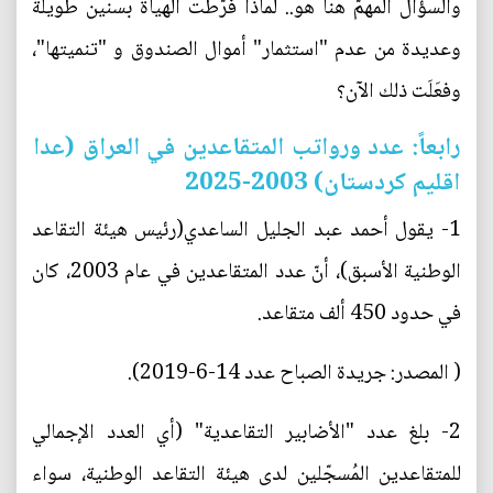
والسؤال المهمّ هنا هو.. لماذا فرّطت الهيأة بسنين طويلة
وعديدة من عدم "استثمار" أموال الصندوق و "تنميتها"،
وفعَلَت ذلك الآن؟
رابعاً: عدد ورواتب المتقاعدين في العراق (عدا
اقليم كردستان) 2003-2025
1- يقول أحمد عبد الجليل الساعدي(رئيس هيئة التقاعد
الوطنية الأسبق)، أنّ عدد المتقاعدين في عام 2003، كان
في حدود 450 ألف متقاعد.
( المصدر: جريدة الصباح عدد 14-6-2019).
2- بلغ عدد "الأضابير التقاعدية" (أي العدد الإجمالي
للمتقاعدين المُسجّلين لدى هيئة التقاعد الوطنية، سواء