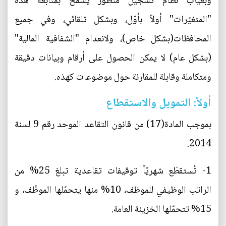
وبغياب نظام تسجيل متطوِّر يسمح بمتابعة هذه
"المتغيّرات" أولاً بأوّل، وبشكل تلقائي، وفي جميع
المحافظات(بشكل خاص)، ولانعدام "الشفافية المالية"
(بشكل عام) لا يمكن الحصول على أرقام وبيانات دقيقة
ومتكاملة وقابلة للمقارنة حول موضوعات كهذه.
أولاً: التمويل والاستقطاع
بموجب المادة(17) من قانون التقاعد الموحد رقم 9 لسنة
2014.
1- تُستقطَع شهريّاً توقيفات تقاعدية تبلغ 25% من
الراتب الوظيفي للموظف، 10% منها يتحمّلها الموظّف، و
15% تتحمّلها الخزينة العامة.