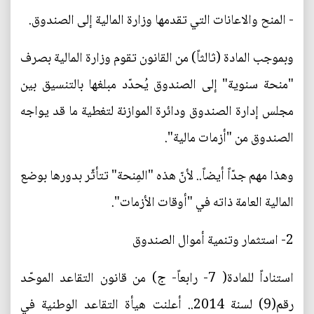
- المنح والاعانات التي تقدمها وزارة المالية إلى الصندوق.
وبموجب المادة (ثالثاً) من القانون تقوم وزارة المالية بصرف
"منحة سنوية" إلى الصندوق يُحدّد مبلغها بالتنسيق بين
مجلس إدارة الصندوق ودائرة الموازنة لتغطية ما قد يواجه
الصندوق من "أزمات مالية".
وهذا مهم جدّاً أيضاً.. لأنّ هذه "المِنحة" تتأثّر بدورها بوضع
المالية العامة ذاته في "أوقات الأزمات".
2- استثمار وتنمية أموال الصندوق
استناداً للمادة( 7- رابعاً- ج) من قانون التقاعد الموحّد
رقم(9) لسنة 2014.. أعلنت هيأة التقاعد الوطنية في