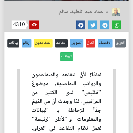
د. عماد عبد اللطيف سالم
4310
العراق
الاقتصاد
المال
التمويل
التقاعد
المتقاعدين
ارقام
بيانات
الرواتب
لماذا؟ لأنَّ التقاعد والمتقاعدون
والرواتب التقاعدية، موضوعٌ
"مُلتَبِس" لدى الكثير من
العراقيين. لذا وجدتُ أنّ من المُهمّ
جدّاً الإحاطة بـ البيانات
والمعلومات و"الأطر الرئيسة"
لعمل نظام التقاعد في العراق.