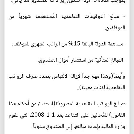
بموجب المادة 9- أولاً- تتكوّن إيرادات الصندوق مما يأتي:
- مبالغ التوقيفات التقاعدية المُستقطَعة شهرياً من
الموظفين.
-مساهمة الدولة البالغة 15% من الراتب الشهري للموظف.
-المبالغ المتأتية من استثمار أموال الصندوق.
وأيضاً(وهذا مهم جداً لإزالة الالتباس بصدد صرف الرواتب
التقاعدية لفئات معينة)..
-مبالغ الرواتب التقاعدية المصروفة(استثناءً من أحكام هذا
القانون) للمُحالين على التقاعد بعد 1-1-2008، التي تقوم
وزارة المالية بإعادة مبالغها إلى الصندوق سنوياً.