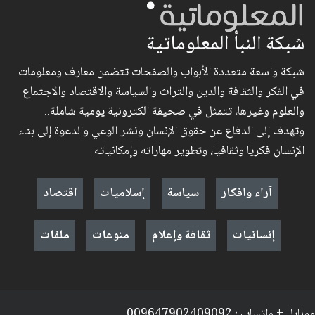
شبكة النبأ المعلوماتية
شبكة واسعة متعددة الأبواب والصفحات تتضمن معارف ومعلومات
في الفكر والثقافة والدين والتراث والسياسة والاقتصاد والاجتماع
والعلوم وغيرها، تتمثل في صحيفة الكترونية يومية شاملة..
وتهدف إلى الدفاع عن حقوق الإنسان ونشر الوعي والدعوة إلى بناء
الإنسان فكريا وثقافيا، وتطوير مهاراته وإمكانياته
آراء وافكار
سياسة
إسلاميات
اقتصاد
إنسانيات
ثقافة وإعلام
منوعات
ملفات
موبايل + واتساب : 009647902409092