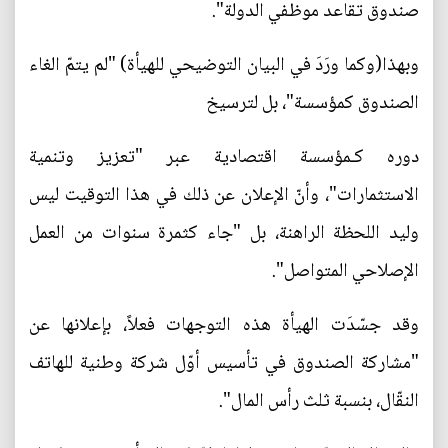
صندوق تقاعد موظفي الدولة".
وبهذا(وكما ورَدَ في البيان التوضيحي للهيأة) "لم يتمّ الغاء
الصندوق كمؤسسة"، بل لترسيخ
دوره كـمؤسسة اقتصادية عبر "تعزيز وتنمية
الاستثمارات"، وأنّ الإعلان عن ذلك في هذا التوقيت ليس
وليد اللحظة الراهنة، بل "جاء كثمرة سنوات من العمل
الإصلاحي المتواصل".
وقد جسّدَت الهيأة هذه التوجهات فعلاً، بإعلانها عن
"مشاركة الصندوق في تأسيس أوّل شركة وطنية للهاتف
النقّال، بنسبة ثلث رأس المال".