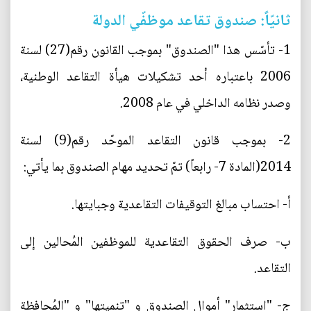
ثانيّاً: صندوق تقاعد موظفّي الدولة
1- تأسّس هذا "الصندوق" بموجب القانون رقم(27) لسنة
2006 باعتباره أحد تشكيلات هيأة التقاعد الوطنية،
وصدر نظامه الداخلي في عام 2008.
2- بموجب قانون التقاعد الموحّد رقم(9) لسنة
2014(المادة 7- رابعاً) تمّ تحديد مهام الصندوق بما يأتي:
أ- احتساب مبالغ التوقيفات التقاعدية وجبايتها.
ب- صرف الحقوق التقاعدية للموظفين المُحالين إلى
التقاعد.
ج- "استثمار" أموال الصندوق و "تنميتها" و "المُحافظة