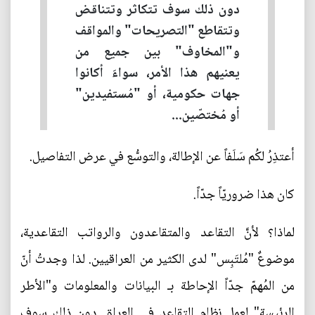
دون ذلك سوف تتكاثر وتتناقض
وتتقاطع "التصريحات" والمواقف
و"المخاوف" بين جميع من
يعنيهم هذا الأمر، سواءَ أكانوا
جهات حكومية، أو "مُستفيدين"
أو مُختصّين...
أعتذِرُ لكُم سَلَفاً عن الإطالة، والتوسُّع في عرض التفاصيل.
كان هذا ضروريّاً جدّاً.
لماذا؟ لأنَّ التقاعد والمتقاعدون والرواتب التقاعدية،
موضوعٌ "مُلتَبِس" لدى الكثير من العراقيين. لذا وجدتُ أنّ
من المُهمّ جدّاً الإحاطة بـ البيانات والمعلومات و"الأطر
الرئيسة" لعمل نظام التقاعد في العراق. دون ذلك سوف