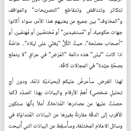
تتكاثر وتتناقض وتتقاطع "التصريحات" والمواقف
و"المخاوف" بين جميع من يعنيهم هذا الأمر، سواءَ أكانوا
جهات حكومية، أو "مُستفيدين" أو مُختصّين أو مُهتمّين، أو
"أصحاب مصلحة"، حيثُ الكُلُّ "يغنّي على ليلاه".. خاصّةً
اذا كانت "ليلى" هذه دائمة "المَرَض" في عراقٍ "لا يتمتّع
بصحّةٍ جيّدة" في المجالات كافّة.
لهذا الغرض. سأعرضُ عليكم (بحياديّة تامّة، ودون أيّ
تحليلٍ شخصي) أهمّ الأرقام والبيانات بهذا الصدّد (كما
حصلتُ عليها من مصادرها المُتاحة)، آملاً بأنّها ستكون
الأقرب إلى الدقّة مقارنةً بغيرها من البيانات المُتداوَلة في
وسائل الاعلام المختلفة، وسأُسقِط من البيانات التي أُتيحت