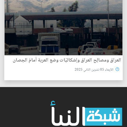
العراق ومصالِح العراق وإشكاليّات وضع العربة أمامَ الحِصان
الأربعاء 05 تشرين الثاني 2025