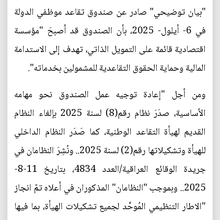
"بيان توضيحي" صادر عن صندوق تقاعد موظفي الدولة
في 6- أيلول- 2025، بأن الصندوق قد أصبحَ "مؤسسة
اقتصادية قائمة على التمويل الذاتي، تهدف إلى الاستدامة
المالية وحماية الحقوق التقاعدية للمشمولين بخدماته".
ومن أجل "إعادة توجيه عمل الصندوق نحو مهامه
الأساسية، صدَرَ نظام رقم(8) لسنة 2025 بإلغاء النظام
القديم لهيأة التقاعد الوطنية، كما صَدَر النظام الداخلي
للهيأة وتشكيلاتها رقم(2) لسنة 2025.. ونُشِرَ النظامان في
جريدة الوقائع العراقية/العدد 4834، بتاريخ 11-8-
2025.. وبموجب "النظامان" المذكوران في أعلاه تمّ انجاز
"الاطار التنظيمي المُوحَّد لجميع تشكيلات الهيأة، بما فيها