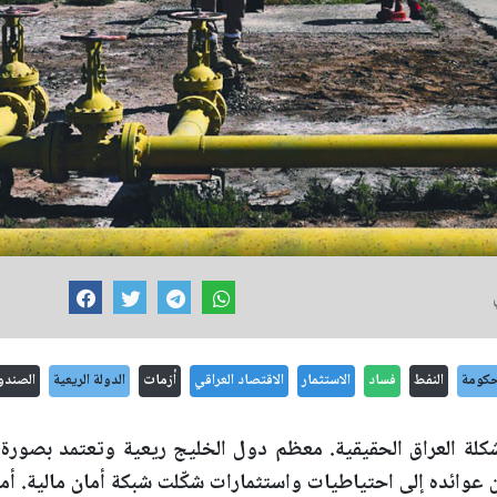
حكومة
النفط
فساد
الاستثمار
الاقتصاد العراقي
أزمات
الدولة الريعية
الصندو
شكلة العراق الحقيقية. معظم دول الخليج ريعية وتعتمد بصورة 
ائده إلى احتياطيات واستثمارات شكّلت شبكة أمان مالية. أما ا