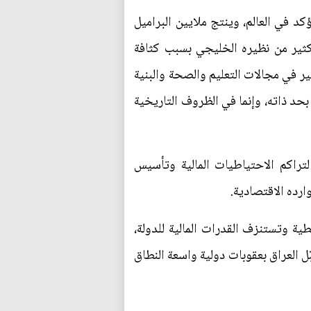
كد في العالم، وينتج ملايين البراميل
بكثير من نظيره الخليجي بسبب كثافة
وسع بكثير في مجالات التعليم والصحة والبنية
بحد ذاته، وإنما في الظروف التاريخية
تراكم الاحتياطيات المالية وتأسيس
ارده الاقتصادية.
ية وتستنزف القدرات المالية للدولة،
اد على الاقتراض الخارجي الذي راكم ديوناً ضخمة لاحقاً. ثم جاء غزو الكويت عام 1990 ليُكبّل العراق بعقوبات دولية واسعة النطاق