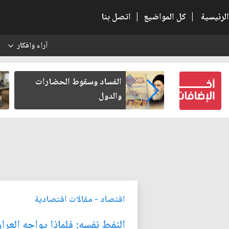
الرئيسية
|
كل المواضيع
|
اتصل بنا
آراء وافكار
س
بعين كتب لنفسه
الفساد وسقوط الحضارات
والدول
اقتصاد
-
مقالات اقتصادية
النفط نفسه: فلماذا يواجه العرا