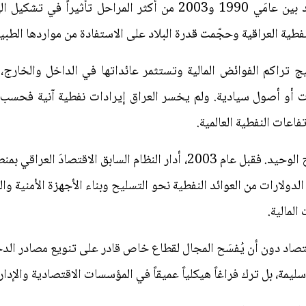
وتُعد مرحلة الحصار الاقتصادي الممتد بين عامَي 1990 و2003 من أكثر 
ية العراقية وحجّمت قدرة البلاد على الاستفادة من مواردها الطبي
 تراكم الفوائض المالية وتستثمر عائداتها في الداخل والخارج،
ت أو أصول سيادية. ولم يخسر العراق إيرادات نفطية آنية فحسب، 
فاعات النفطية العالمية.
غير أن الحصار والحروب لم تكن الجرح الوحيد. فقبل عام 2003، أدار النظام ا
لدولارات من العوائد النفطية نحو التسليح وبناء الأجهزة الأمنية وال
 المالية.
ليمة، بل ترك فراغاً هيكلياً عميقاً في المؤسسات الاقتصادية والإدار