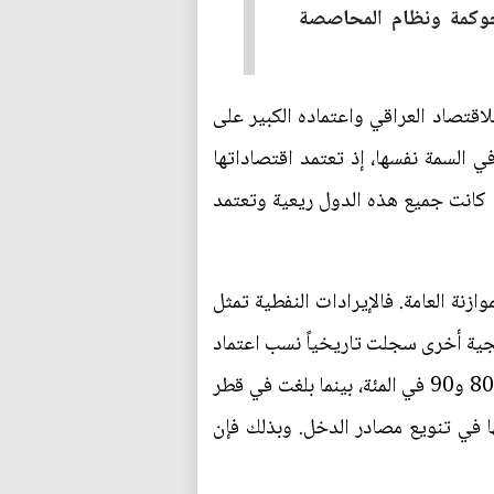
طيط قبل عام 2003، ثم بين ضعف الحوكمة ونظام المحاصصة
 للاقتصاد العراقي واعتماده الكبير على
في السمة نفسها، إذ تعتمد اقتصاداتها
ا كانت جميع هذه الدول ريعية وتعتمد
زنة العامة. فالإيرادات النفطية تمثل
 دولاً خليجية أخرى سجلت تاريخياً نسب اعتماد
مرتفعة أيضاً؛ إذ تراوحت مساهمة النفط في الإيرادات الحكومية للكويت والسعودية وعُمان والبحرين بين 80 و90 في المئة، بينما بلغت في قطر
ها في تنويع مصادر الدخل. وبذلك فإن