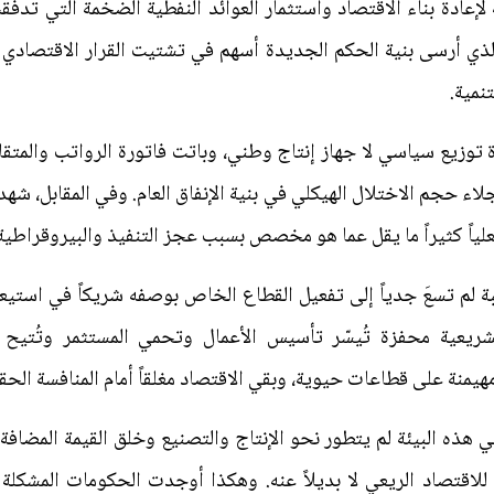
رصة سانحة لإعادة بناء الاقتصاد واستثمار العوائد النفطية الضخمة التي 
لذي أرسى بنية الحكم الجديدة أسهم في تشتيت القرار الاقتصادي
تنمية.
اء حجم الاختلال الهيكلي في بنية الإنفاق العام. وفي المقابل، شهدت
علياً كثيراً ما يقل عما هو مخصص بسبب عجز التنفيذ والبيروقراطية 
بة لم تسعَ جدياً إلى تفعيل القطاع الخاص بوصفه شريكاً في استي
 تشريعية محفزة تُيسّر تأسيس الأعمال وتحمي المستثمر وتُتيح 
منة على قطاعات حيوية، وبقي الاقتصاد مغلقاً أمام المنافسة الحق
هذه البيئة لم يتطور نحو الإنتاج والتصنيع وخلق القيمة المضافة،
للاقتصاد الريعي لا بديلاً عنه. وهكذا أوجدت الحكومات المشكل