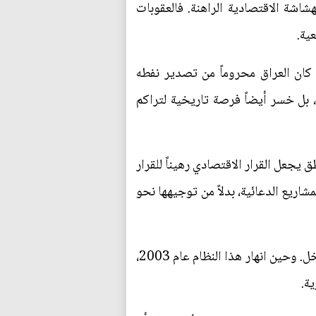
المراحل تأثيراً في تشكيل الهشاشة الاقتصادية الراهنة. فالعقوبات
عية.
 كان العراق محروماً من تصدير نفطه
بل خسر أيضاً فرصة تاريخية لتراكم
لسابق الاقتصادَ العراقي بمنطق يجعل القرار الاقتصادي رهيناً للقرار
مشاريع الدعائية، بدلاً من توجيهها نحو
وأُحكمت قبضة الدولة على مفاصل الاقتصاد دون أن يُفسَح المجال لقطاع خاص قادر على تنويع مصادر الدخل. وحين انهار هذا النظام عام 2003،
ية.