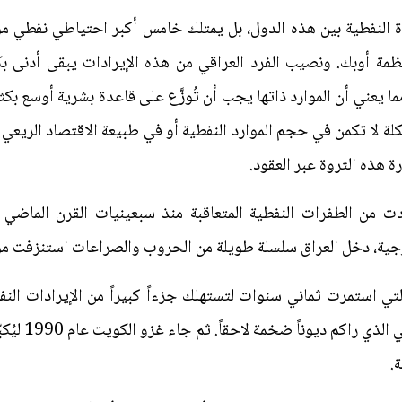
روة النفطية بين هذه الدول، بل يمتلك خامس أكبر احتياطي نفطي مؤ
منظمة أوبك. ونصيب الفرد العراقي من هذه الإيرادات يبقى أدنى 
ز 46 مليون نسمة، مما يعني أن الموارد ذاتها يجب أن تُوزَّع على قاعدة بشرية أ
ة لا تكمن في حجم الموارد النفطية أو في طبيعة الاقتصاد الريعي 
ة هذه الثروة عبر العقود.
 من الطفرات النفطية المتعاقبة منذ سبعينيات القرن الماضي ل
رجية، دخل العراق سلسلة طويلة من الحروب والصراعات استنزفت مو
لتي استمرت ثماني سنوات لتستهلك جزءاً كبيراً من الإيرادات النفط
وتُعمّق الاعتم
.