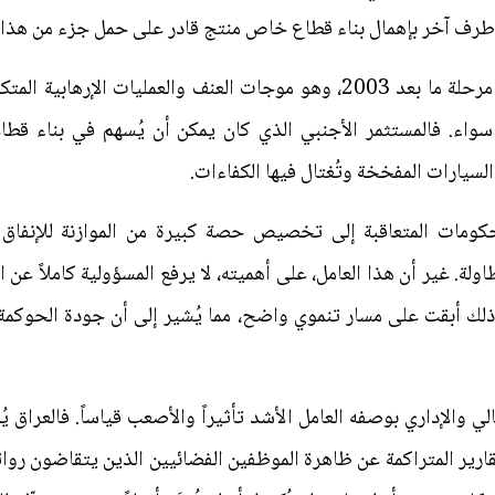
طرف آخر بإهمال بناء قطاع خاص منتج قادر على حمل جزء من هذا 
ولا يمكن إغفال عامل آخر أثقل كاهل مرحلة ما بعد 2003، وهو موجات العنف وال
 سواء. فالمستثمر الأجنبي الذي كان يمكن أن يُسهم في بناء قطا
السيارات المفخخة وتُغتال فيها الكفاءات.
ومات المتعاقبة إلى تخصيص حصة كبيرة من الموازنة للإنفاق ال
لة. غير أن هذا العامل، على أهميته، لا يرفع المسؤولية كاملاً عن ا
ذلك أبقت على مسار تنموي واضح، مما يُشير إلى أن جودة الحوكمة 
ي والإداري بوصفه العامل الأشد تأثيراً والأصعب قياساً. فالعراق ي
رير المتراكمة عن ظاهرة الموظفين الفضائيين الذين يتقاضون رواتب