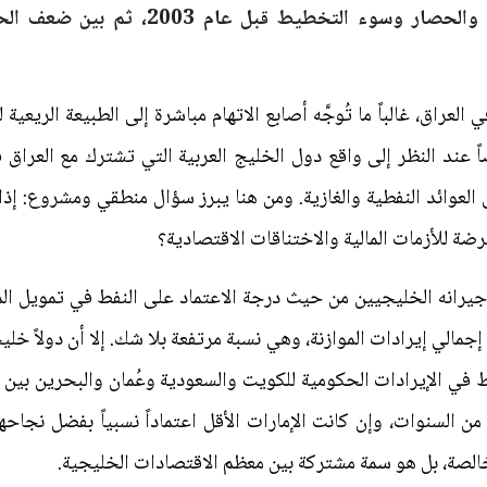
مختلفاً جمع بين الحروب والحصار وسوء التخ
لعراق، غالباً ما تُوجَّه أصابع الاتهام مباشرة إلى الطبيعة الريعية
ً عند النظر إلى واقع دول الخليج العربية التي تشترك مع العراق 
ى العوائد النفطية والغازية. ومن هنا يبرز سؤال منطقي ومشروع: إذ
عرضة للأزمات المالية والاختناقات الاقتصادية؟
 جيرانه الخليجيين من حيث درجة الاعتماد على النفط في تمويل الموا
ن 90 و95 في المئة من إجمالي إيرادات الموازنة، وهي نسبة مرتفعة بلا شك. إلا أن
ن السنوات، وإن كانت الإمارات الأقل اعتماداً نسبياً بفضل نجاح
الصة، بل هو سمة مشتركة بين معظم الاقتصادات الخليجية.