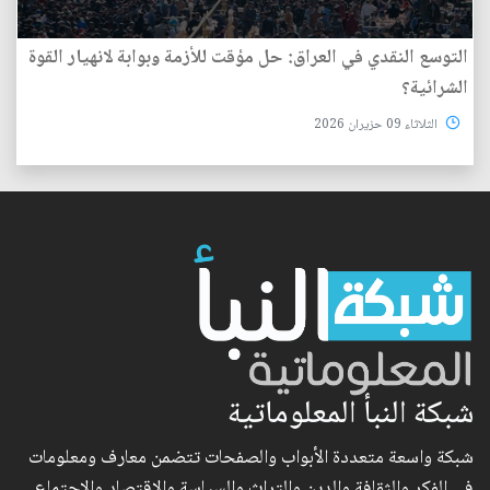
التوسع النقدي في العراق: حل مؤقت للأزمة وبوابة لانهيار القوة
الشرائية؟
الثلاثاء 09 حزيران 2026
شبكة النبأ المعلوماتية
شبكة واسعة متعددة الأبواب والصفحات تتضمن معارف ومعلومات
في الفكر والثقافة والدين والتراث والسياسة والاقتصاد والاجتماع