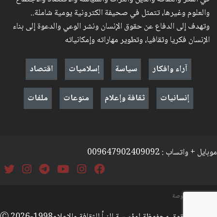
والعلوم وغيرها، تتمثل في صحيفة الكترونية يومية شاملة..
وتهدف إلى الدفاع عن حقوق الإنسان ونشر الوعي والدعوة إلى بناء
الإنسان فكريا وثقافيا، وتطوير مهاراته وإمكانياته
آراء وافكار
سياسة
إسلاميات
اقتصاد
إنسانيات
ثقافة وإعلام
منوعات
ملفات
موبايل + واتساب : 009647902409092
السياسة والخصوصة
جميع الحقوق محفوظة لمؤسسة النبأ للثقافة والإعلامⒸ 2026-1998