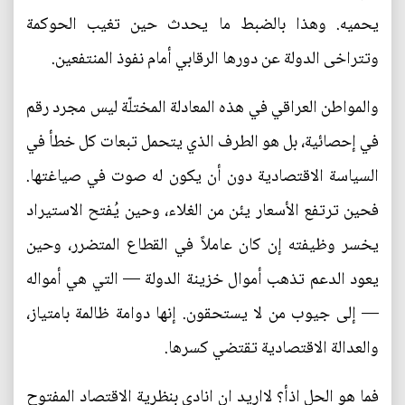
يحميه. وهذا بالضبط ما يحدث حين تغيب الحوكمة
وتتراخى الدولة عن دورها الرقابي أمام نفوذ المنتفعين.
والمواطن العراقي في هذه المعادلة المختلّة ليس مجرد رقم
في إحصائية، بل هو الطرف الذي يتحمل تبعات كل خطأ في
السياسة الاقتصادية دون أن يكون له صوت في صياغتها.
فحين ترتفع الأسعار يئن من الغلاء، وحين يُفتح الاستيراد
يخسر وظيفته إن كان عاملاً في القطاع المتضرر، وحين
يعود الدعم تذهب أموال خزينة الدولة — التي هي أمواله
— إلى جيوب من لا يستحقون. إنها دوامة ظالمة بامتياز،
والعدالة الاقتصادية تقتضي كسرها.
فما هو الحل اذأ؟ لااريد ان انادي بنظرية الاقتصاد المفتوح