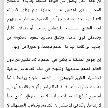
أن هذا الحل يحمل في طياته مشكلة جديدة؛ فالمنتج
المحلي الذي اعتاش على الحماية ولم يطور قدراته
التنافسية يجد نفسه عاجزاً عن الصمود، سرعان ما ينهزم
امام المنتج المستورد .فيتقلص إنتاجه أو يتوقف كلياً،
وتتعطل قوى عاملة، وتُغلق مصانع، لتعود الحكومة من
جديد إلى نقطة البداية: الدعم مجدداً، والدورة من أوّلها.
إن جوهر المشكلة لا يكمن في الدعم ذاته، فكثير من دول
العالم تدعم منتجيها وتنجح في بناء قطاعات إنتاجية
تنافسية. الفارق الجوهري أن الدعم الناجح يرتبط دائماً
بشروط صارمة وأهداف قابلة للقياس وآليات رقابة لا تُهادن.
أما حين يُوزَّع الدعم بلا حساب ولا محاسبة، فإنه يُنتج ريعاً
لا إنتاجاً، ويُكافئ الاحتكار لا الكفاءة، ويُعاقب المستهلك لا