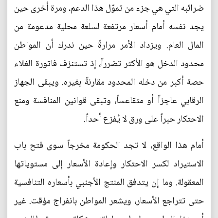
ضرائبه التي هي جزء من تموّل هذا الدعم، ومرة أخرى حين
يجد نفسه أمام أسعار مرتفعة لسلعة محلية مدعومة من
المال العام. ويزداد الأمر مرارةً حين ندرك أن المواطن
محدود الدخل هو الأكثر تضرراً، إذ تستنزف فاتورة الغلاء
حصة أكبر من دخله المحدود مقارنةً بغيره. ويبقى الجهاز
الرقابي عاجزاً أو متقاعساً، وتبقى قوانين المنافسة ومنع
الاحتكار حبراً على ورق لا يُفزع أحداً.
أمام هذا الواقع، لا تجد الحكومة مخرجاً سوى فتح باب
الاستيراد لكسر الاحتكار وإعادة الأسعار إلى مستوياتها
المعقولة. وما إن يتدفق المنتج الأجنبي بأسعاره التنافسية
حتى تتراجع الأسعار، ويشعر المواطن بانفراج مؤقت. غير