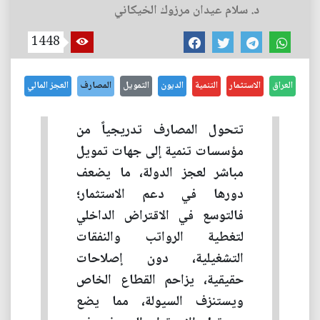
د. سلام عيدان مرزوك الخيكاني
1448
العراق
الاستثمار
التنمية
الديون
التمويل
المصارف
العجز المالي
تتحول المصارف تدريجياً من
مؤسسات تنمية إلى جهات تمويل
مباشر لعجز الدولة، ما يضعف
دورها في دعم الاستثمار؛
فالتوسع في الاقتراض الداخلي
لتغطية الرواتب والنفقات
التشغيلية، دون إصلاحات
حقيقية، يزاحم القطاع الخاص
ويستنزف السيولة، مما يضع