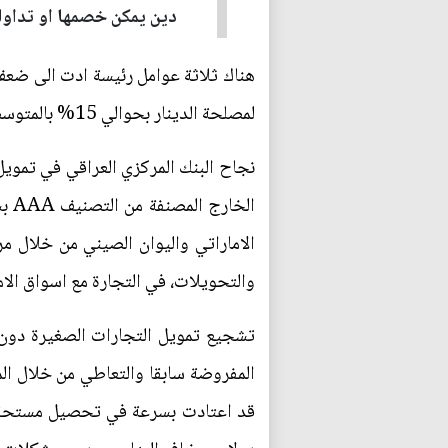
دين يمكن خصمها او تداولها
هناك ثلاثة عوامل رئيسة ادت الى ضع
لمصلحة الدينار بحوالي 15% بالمتوسط خلال الاسابيع او الاشهر القليلة الماضية ، الاول منها:
نجاح البنك المركزي العراقي في تمويل
الخ
الاماراتي واليوان الصيني من خلال م
والتحويلات، في التجارة مع اسواق الام
المفروضة سابقا والتعاطي من خلال الم