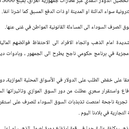
دولا
ونية سواء الدائنة او المدينة او ذات الدفع المسبق كما اشرنا انفا.
ق الصرف السوداء الى المساءلة القانونية المواطن في غنى عنها.
شديدة امام الذهب واتجاه الافراد الى الاحتفاظ فوائضهم المالي
مجزية في برنامج حكومي ناجح يطرح الى الجمهور ، وبادوات دي
ا على خفض الطلب على الدولار في الأسواق المحلية الموازية، دون
فاع واستقرار سعري عطلت من دور السوق الموازي وتاثيراتها الس
ي تجربة ناجحة امتصت تذبذبات السوق السوداء للصرف على استقرا
تجارية في بلادنا اليوم .
الذهب بكلفة عالية جدا في قمة ارتفاع دورة اصول الذهب او اعلى