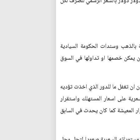
ر ، مضاف اليها ومن دون مشكلات تحصيل الدولار النقدي عبر مطارات جمهورية العراق، بمبلغ 3000 دولار دولار بالسعر الرسمي للصرف لكل
ة بالذهب وسندات الحكومة السيادية
ن يمكن خصمها او تداولها في السوق
 ان تغفل ما للدور الذي اخذت تؤديه
عرية على اسعار المستهلك واستقرار
ر المعيشة كما كان يحدث في السابق
 مستوياته السعرية صعودا لتحل محل