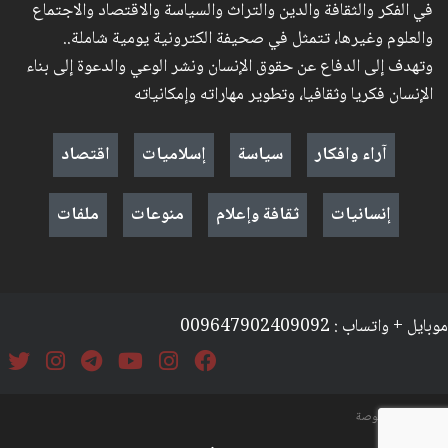
في الفكر والثقافة والدين والتراث والسياسة والاقتصاد والاجتماع
والعلوم وغيرها، تتمثل في صحيفة الكترونية يومية شاملة..
وتهدف إلى الدفاع عن حقوق الإنسان ونشر الوعي والدعوة إلى بناء
الإنسان فكريا وثقافيا، وتطوير مهاراته وإمكانياته
آراء وافكار
سياسة
إسلاميات
اقتصاد
إنسانيات
ثقافة وإعلام
منوعات
ملفات
موبايل + واتساب : 009647902409092
السياسة والخصوصة