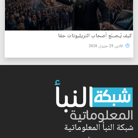
كيف يُـصـنَع أصحاب التريليونات حقا
الأثنين 29 حزيران 2026
شبكة النبأ المعلوماتية