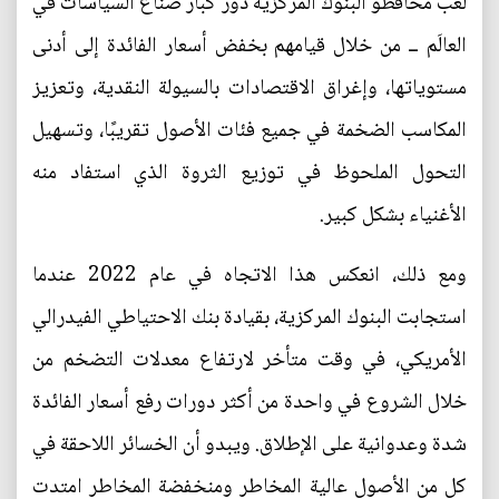
لعب محافظو البنوك المركزية دور كبار صُناع السياسات في
العالَم ــ من خلال قيامهم بخفض أسعار الفائدة إلى أدنى
مستوياتها، وإغراق الاقتصادات بالسيولة النقدية، وتعزيز
المكاسب الضخمة في جميع فئات الأصول تقريبًا، وتسهيل
التحول الملحوظ في توزيع الثروة الذي استفاد منه
الأغنياء بشكل كبير.
ومع ذلك، انعكس هذا الاتجاه في عام 2022 عندما
استجابت البنوك المركزية، بقيادة بنك الاحتياطي الفيدرالي
الأمريكي، في وقت متأخر لارتفاع معدلات التضخم من
خلال الشروع في واحدة من أكثر دورات رفع أسعار الفائدة
شدة وعدوانية على الإطلاق. ويبدو أن الخسائر اللاحقة في
كل من الأصول عالية المخاطر ومنخفضة المخاطر امتدت