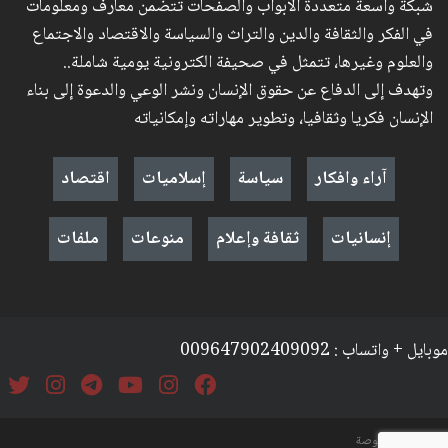
شبكة واسعة متعددة الأبواب والصفحات تتضمن معارف ومعلومات
في الفكر والثقافة والدين والتراث والسياسة والاقتصاد والاجتماع
والعلوم وغيرها، تتمثل في صحيفة الكترونية يومية شاملة..
وتهدف إلى الدفاع عن حقوق الإنسان ونشر الوعي والدعوة إلى بناء
الإنسان فكريا وثقافيا، وتطوير مهاراته وإمكانياته
آراء وافكار
سياسة
إسلاميات
اقتصاد
إنسانيات
ثقافة وإعلام
منوعات
ملفات
موبايل + واتساب : 009647902409092
السياسة والخصوصة