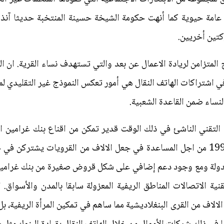
ة حيوية كما أنهت حكومة الشيخة حسينة المنتخبة حديثا آنذاك
ين أخريين.
ج المتزامن لريادة الاعمال عن بعد والتي تستهدف نساء القرية. ان ال
ع في اشتراكات الهاتف النقال هي أمور تعكس النموذج غير التقليدي لم
لنساء ضمن القاعدة الشعبية.
ال التقني الناشئ في ذلك الوقت قدير تمكن من اقناع بنك غرامين 
قاموا بإنشاء شركة غرامينفون سنة 1997 من اجل المساعدة في جعل الالاف من القرويات 
 للدولة ومع وجود دعم إضافي على شكل قروض صغيرة من بنك غرامين
الاتصالات المناطق الريفية المعزولة سابقا بالمدن والأسواق. ا
الاف من القرى البنغلاديشية مما ساهم في تمكين المرأة الريفية، ب