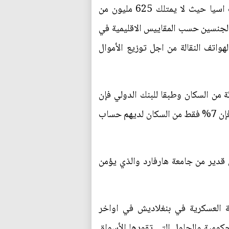
ان هناك إمكانية لإن تساهم الخدمات المالية من خلال الهاتف النقال في حصول تحول كبير في جنوب اسيا حيث لا يمتلك 625 مليون من
 الجنسين حسب المقاييس الاقليمية في
هواتف النقالة من اجل توزيع الأموال
ة من السكان وطبقا للبنك الدولي فإن
50% من الباكستانيات فقط يمتلكن هاتف نقال مقارنة بنسبة 61% من البنغلاديشيات وبالإضافة الى ذلك فإن 7% فقط من السكان لديهم حساب
 قدير من جامعة هارفارد والذي يؤمن
ية العسكرية في بنغلاديش في اواخر
حكومية والحلول التي تقودها الأسواق