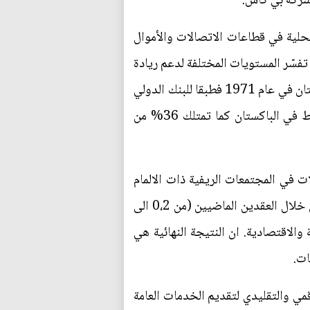
 شركة بي كاش.
حلية في قطاعات الاتصالات والأموال
 تفسّر المستويات المختلفة لدعم ريادة
الاعمال من أسفل القاعدة الى اعلاها جزئيا المسار المتباين لتنمية المرأة بعد استقلال بنغلاديش عن الباكستان في عام 1971 فطبقا للبنك الدولي
على الأقل 10% من البنغلاديشيات لديهن حساب للأموال من خلال الهاتف النقال مقارنة بنسبة 1% فقط في الباكستان كما تمتلك 36% من
ات في المجتمعات الريفية ذات الالمام
المحدود بالقراءة والكتابة وربما هذا يفسّر النمو الكبير في معدل الاشتراك في الهاتف النقال في بنغلاديش خلال العقدين الماضيين (من 0،2 الى
ة والاقتصادية. ان النتيجة النهائية هي
ات.
قمي والتقليدي لتقديم الخدمات العامة