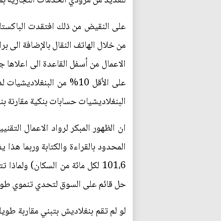
للعديد من مزودي الخدمات التجارية بم
على النقيض من ذلك افتقدت الباكستان
من خلال الهاتف النقال بالإضافة الى بر
البنغلاديشيات حسابات بنكية مقارنة بنسبة 7% من الباكست
ان الظهور المبكر لرواد الاعمال التقن
101،6 لكل مائة من السكان) ولماذ
حل قائم على السوق لتحدي تنموي طويل
لو لم تقم بنغلاديش بتبني مقاربة طويل