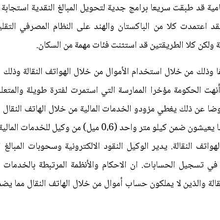
امية قد طبقت سريعا برامج جدية لتحويل المبالغ النقدية استجابة ل
د اعتمدت كلا من الباكستان والهند على النظام المصرفي التقلي
ولكن كلا الطريقتين قد استثنت فئات مهمة من السكان.
 وذلك من خلال استخدام الأموال من خلال الهواتف النقالة وذلك 
د أنهت الحكومة مؤخرا الممارسة التي استمرت لفترة طويلة والمت
البلاد. ان 80% من المستخدمين تقريبا يعيشون ضمن كيلو متر وا
هواتف النقالة. يدير الوكيل النقود الالكترونية وسحوبات المبالغ
ة في تسجيل الحسابات. ان الاحكام والأنظمة المرتبطة بالخدمات ا
نقالة والذين لا يملكون حساب أموال من خلال الهاتف النقال مما يض