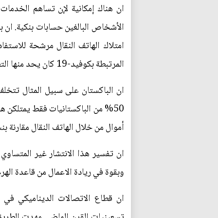
الأشخاص البالغين حسابات بنكية. ان ب
امتلاك الهاتف النقال مرشحة للاستفاد
المرتبطة بكوفيد-19 كان يحد منها التغطية الأقل ونقص وكلاء المبالغ من خلال الهواتف النقالة.
ان الباكستان على سبيل المثال تتخلف 
أموال من خلال الهاتف النقال مقارنة بنسبة 21% في بنغل
ان تفسير هذا الانتشار غير المتساوي
وبقوة في ريادة الاعمال من قاعدة الهرم
ان قطاع الاتصالات الديناميكي في ب
تسعينيات القرن الماضي مهدت الطريق ل