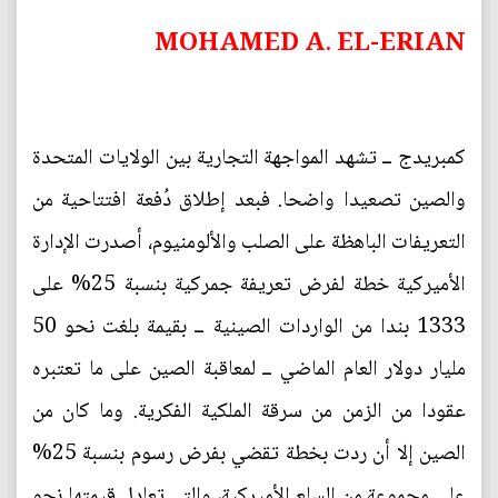
MOHAMED A. EL-ERIAN
كمبريدج ــ تشهد المواجهة التجارية بين الولايات المتحدة
والصين تصعيدا واضحا. فبعد إطلاق دُفعة افتتاحية من
التعريفات الباهظة على الصلب والألومنيوم، أصدرت الإدارة
الأميركية خطة لفرض تعريفة جمركية بنسبة 25% على
1333 بندا من الواردات الصينية ــ بقيمة بلغت نحو 50
مليار دولار العام الماضي ــ لمعاقبة الصين على ما تعتبره
عقودا من الزمن من سرقة الملكية الفكرية. وما كان من
الصين إلا أن ردت بخطة تقضي بفرض رسوم بنسبة 25%
على مجموعة من السلع الأميركية، والتي تعادل قيمتها نحو