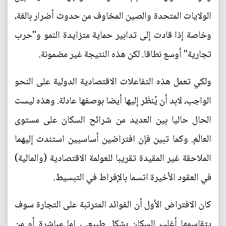
الولايات المتحدة والصين المخاوف من حدوث أضرار بالغة،
وخاصة إذا قادت إلى تدابير حماية متزايدة النمو و"حرب
تجارية" أوسع نطاقا. لكن هذه النتيجة غير مضمونة.
ولكي تعمل هذه التفاعلات الاقتصادية الدولية على النحو
الواجب، لابد أن يُنظَر إليها أيضا بوصفها عادلة. وهذه ليست
الحال حاليا بين العديد من شرائح السكان على مستوى
العالَم. وكما تبين فإن افتراضين أساسيين استندت إليهما
الملاحقة غير المقيدة تقريبا للعولمة الاقتصادية (والمالية)
في العقود الأخيرة اتسما بالإفراط في التبسيط.
كان الافتراض الأول أن الفوائد المترتبة على التجارة سوف
يتقاسمها أغلب السكان بشكل طبيعي، إما مباشرة أو من