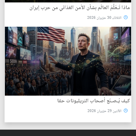
ماذا تَـعَلَّمَ العالَم بشأن الأمن الغذائي من حرب إيران
الثلاثاء 30 حزيران 2026
كيف يُـصـنَع أصحاب التريليونات حقا
الأثنين 29 حزيران 2026