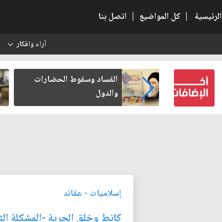
الرئيسية
|
كل المواضيع
|
اتصل بنا
آراء وافكار
س
بعين كتب لنفسه
الفساد وسقوط الحضارات
والدول
إسلاميات
-
عقائد
كانط وخلق الحرية -المشكلة الث