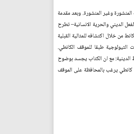
 المنشورة وغير المنشورة. وبعد مقدمة
لفعل الديني والحرية الانسانية– تطرح
 الفصول 5-7 تركز على الحل الذي طرحه كانط من خلال اكتشافه للمثالية القبلية
وضح وترسم مختلف الاستدلالات الثيولوجية طبقا للموقف الكانطي.
لسفة كانط الدينية: مع ان الكتاب يجسد بوضوح
ي كانطي يرغب بالمحافظة على الموقف