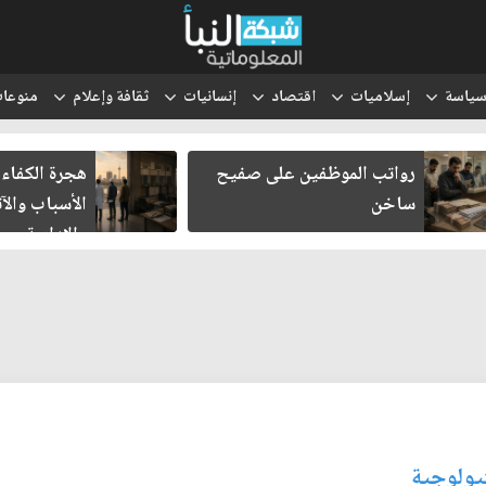
ياسة
إسلاميات
اقتصاد
إنسانيات
ثقافة وإعلام
منوعا
رواتب الموظفين على صفيح
هجرة الكفاءا
ساخن
الأسباب والآث
والإدارية
يولوجية