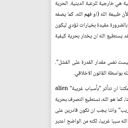
ية هي خارجية للرغبة الدينية. الحرية
ن طبيعة الله (او فهم الله، كما يصفه
ي بالضرورة مقيدة بخيارات تؤدي ليكون
قد يستطيع الله ان يختار بحرية كيفية
 او لا عمل خيار هي ليست نفس مقدار القدرة على الفشل".
له بواسطة القانون الاخلاقي.
المشكلة الرئيسية التي يواجهها كانط (والتي يطرح لها الحل بنمط ثيولوجي) هي اننا على خلاف الله، يمكننا ان نتأثر "بأسباب غريبة" alien
اننا، كما هو الله، نستطيع التصرف بحرية
غريب" واننا يجب ان نكون قادرين على
له سببا غريبا، لكنه من الواضح اعتبر