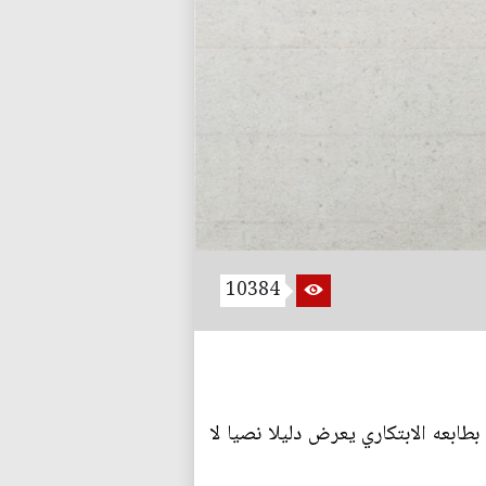
10384
يمكن للكائن الانساني التصرف بحرية اذا كان الخلق الديني هو الذي يقرر طبيعته؟ هذا الكتاب(1) بطابعه الابتكاري يعرض دليلا نصيا لا