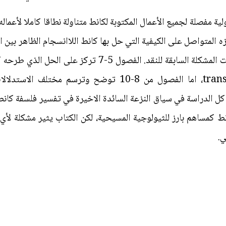
مفصلة لجميع الأعمال المكتوبة لكانط متناولة نطاقا كاملا لأعماله
 المتواصل على الكيفية التي حل بها كانط اللاانسجام الظاهر بين ا
الفصول 2 الى 4 مختلف مظاهر خلفيات المشكلة السابقة للنقد.
المفاهيمية transcendental idealism، اما الفصول من 8-10 ت
الختامية (229-244) تضع كل الدراسة في سياق النزعة السائدة الاخيرة في تفسير ف
ط كمساهم بارز للثيولوجية المسيحية، لكن الكتاب يثير مشكلة لأ
ي.