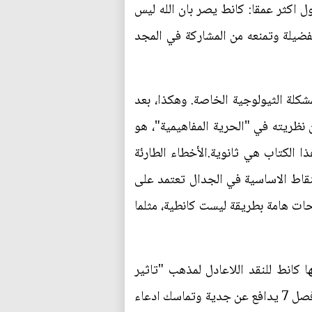
ل اكثر عمقا: كانط يصر بان الله ليس
لفضيلة وتمنعه من المشاركة في المجد
كلة الثيولوجية الخاصة. وهكذا، بعد
 نظريته في "الحرية المفاهيمية"، هو
ا الكتاب هي ثانوية.الأخطاء الطارئة
 بما يثير الاستياء، والنقاط الاساسية في الجدال تعتمد على
ات هامة بطريقة ليست كانطية، مثلما
س الأهمية الاساسية التي منحها كانط للنقد اللاعادل لمذهب "تاثير
الاشياء في ذاتها"، فصل 6 يبين كيف ان اللاتماسك الذي اصاب ادّعاء كانط لا يمكن تجنبه بطرق هامة اما فصل 7 يدافع عن جدية وتماسك ادعاء