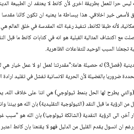
له ليس حرا للعمل بطريقة اخرى لأن كانط لا يعتقد ان الطبيعة الدين
 لأسمى خير اخلاقي. هذا ببساطة ما يعنيه ان تكون كائنا مقدسا لأ
انية، لأنه طبقا لكانط، تنفيذ رغبة الله المقدسة في خلق العالم ه
صلت مع اكتشاف المثالية القبلية هو انه في كتابات كانط ما قبل الن
بلية تجعلنا السبب الوحيد للتفاعلات الظاهرية.
نقاش انسول عن رؤية كانط للحرية الدينية (فصل3) له حصيلة هامة:"مقدرتنا لعمل
حددة ضروريا بالفضيلة لأن الحرية الانسانية تفشل في تقليد ارادة ال
قل من الرؤية ما قبل النقد (الثيولوجية التقليدية) بان الله هو بيننا و
 آخر، الى الرؤية النقدية (الشائكة ثيولوجيا) بان الله هو "سبب 
م ان انسول يقدم القليل من الدليل فهو لا يقنعنا بان كانط اعتبر ال