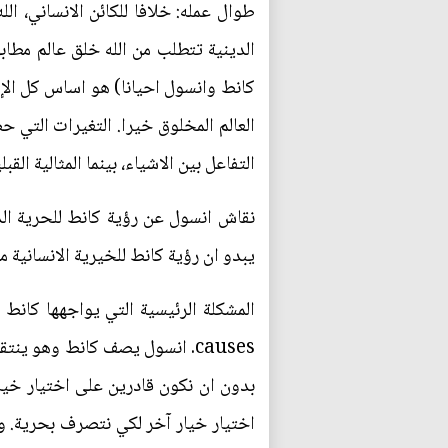
طوال عمله: خلافا للكائن الانساني، ال
الدينية تتطلب من الله خلق عالم مطابق
كانط وانسول احيانا) هو اساس كل الإمك
العالم المخلوق خيرا. التغيرات التي ح
التفاعل بين الاشياء، بينما المثالية الق
يبدو ان رؤية كانط للخيرية الانسانية م
causes. انسول يصف كانط وهو ينت
بدون ان نكون قادرين على اختيار خيار
اختيار خيار آخر لكي نتصرف بحرية. ورغ