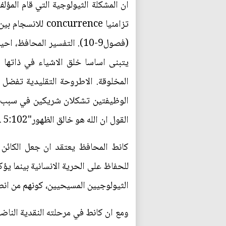
ان المشكلة الثيولوجية التي قام المؤ
المخلوقة. الاطروحة التقليدية تفضل ف
الوظيفتين تشكلان شريكين في سبب و
القول ان الله هو خالق الظهور"CPrR 5:102. – وهو المقطع المقتبس تكرارا طوال هذا الكتاب.
للحفاظ على الحرية الانسانية بينما ي
الثيولوجيين المسيحيين، كونهم من انصا
ومع ان كانط في مرحلته النقدية الناضج