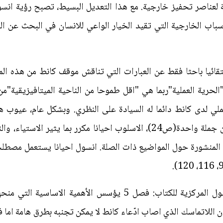
لة لعناصر تحفيز خارجية. مع هذا التعديل البسيط، تصبح رؤية انسو
سباب الخارجية التي تقيد الخيار الواعي للانسان في البحث عن ا
ئيا باحثا فقط عن العبارات التي تناقش موقف كانط من هذه المش
حرية العملية"ربما هي "اقل طموحا من الناحية الميتافيزيقية"من
لي لدى كانط دائما له السيادة على النظري. وبشكل عام، عيوب هذ
تتضمن سقوط عرضي للجزء الاكبر من جملة واحدة(ص24)، الاسلوب احيانا مكرر
 المنشورة حول المواضيع ذات الصلة. انسول احيانا يستعمل مصطلح
هذه العيوب جرى موازنتها بقوة الفصول المركزية للكتاب: فصل 5 يؤس