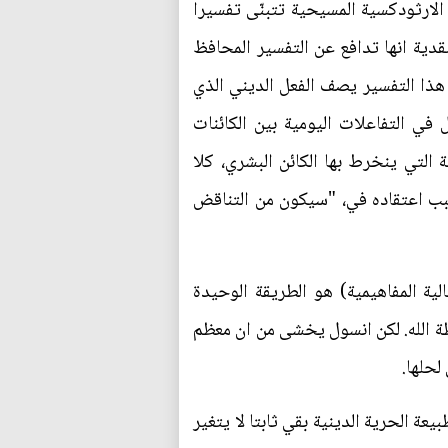
الارثودكسية المسيحية تتبنّى تفسيرا
نية(2)، بينما يبدو من فلسفة كانط النقدية انها تدافع عن التفسير المحافظ
10). التفسير المحافظ، احيانا مرتبط برؤية خلق الله للكون مع بقاءه جزءاً منه (ص63، 202)، هذا التفسير يصف الفعل الديني الذي
ا ولكن بدون التدخل في التفاعلات اليومية بين الكائنات
 التي ينخرط بها الكائن البشري، كلا
ب اعتقاده في، "سيكون من التناقض
الخالق الوحيد للظهور appearances (كما تتطلبه المثالية المفاهيمية) هو الطريقة الوحيدة
طة الله. لكن انسول يخشى من ان معظم
لحلها.
ة الحرية الدينية بقي ثابتا لا يتغير