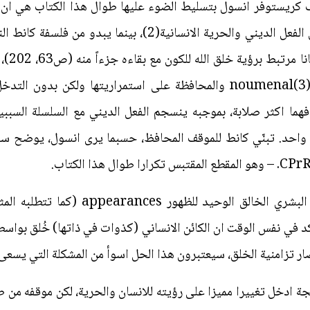
لف كريستوفر انسول بتسليط الضوء عليها طوال هذا الكتاب هي ان 
تزامنيا concurrence للانسجام بين الفعل الديني والحرية الانسا
(فصول9-
يتبنى اساسا خلق الاشياء في ذاتها noumenal(3) والمحافظة على استمراريته
هما اكثر صلابة، بموجبه ينسجم الفعل الديني مع السلسلة السببية
احد. تبنّي كانط للموقف المحافظ، حسبما يرى انسول، يوضح سب
كانط المحافظ يعتقد ان جعل الكائن البشري 
ؤكد في نفس الوقت ان الكائن الانساني (كذوات في ذاتها) خُلق بواس
ر تزامنية الخلق، سيعتبرون هذا الحل اسوأ من المشكلة التي يسعى 
ة ادخل تغييرا مميزا على رؤيته للانسان والحرية، لكن موقفه من طبيع