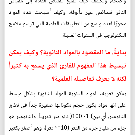
واضحة، ويكشف كيف يمنح تقليص المادة إلى مقياس
النانو خصائص غير مألوفة، وكيف أصبحت هذه المواد
محورًا لعدد واسع من التطبيقات العلمية التي ترسم ملامح
التكنولوجيا في السنوات المقبلة.
بدايةً، ما المقصود بالمواد النانوية؟ وكيف يمكن
تبسيط هذا المفهوم للقارئ الذي يسمع به كثيراً
لكنه لا يعرف تفاصيله العلمية؟
يمكن تعريف المواد النانوية المواد النانوية بشكل مبسط
على انها مواد يكون حجم مكوناتها صغيرة جداً في نطاق
النانومتر، أي بين) 1- 100( نانو متر تقريباً. والنانومتر هو
جزء من مليار جزء من المتر (10⁻⁹ متر)، وهو أصغر بكثير