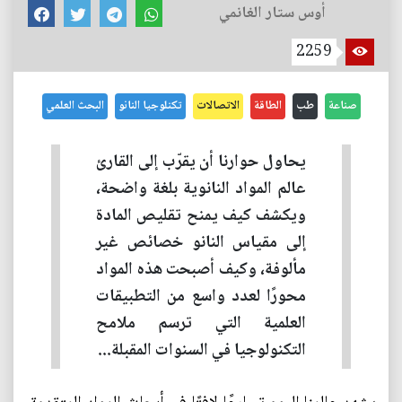
أوس ستار الغانمي
2259
صناعة
طب
الطاقة
الاتصالات
تكنلوجيا النانو
البحث العلمي
يحاول حوارنا أن يقرّب إلى القارئ
عالم المواد النانوية بلغة واضحة،
ويكشف كيف يمنح تقليص المادة
إلى مقياس النانو خصائص غير
مألوفة، وكيف أصبحت هذه المواد
محورًا لعدد واسع من التطبيقات
العلمية التي ترسم ملامح
التكنولوجيا في السنوات المقبلة...