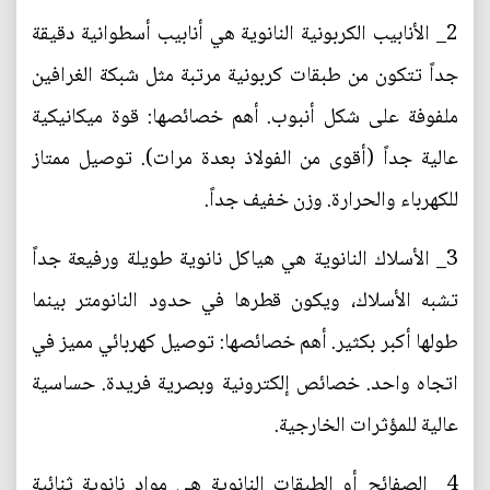
2_ الأنابيب الكربونية النانوية هي أنابيب أسطوانية دقيقة
جداً تتكون من طبقات كربونية مرتبة مثل شبكة الغرافين
ملفوفة على شكل أنبوب. أهم خصائصها: قوة ميكانيكية
عالية جداً (أقوى من الفولاذ بعدة مرات). توصيل ممتاز
للكهرباء والحرارة. وزن خفيف جداً.
3_ الأسلاك النانوية هي هياكل نانوية طويلة ورفيعة جداً
تشبه الأسلاك، ويكون قطرها في حدود النانومتر بينما
طولها أكبر بكثير. أهم خصائصها: توصيل كهربائي مميز في
اتجاه واحد. خصائص إلكترونية وبصرية فريدة. حساسية
عالية للمؤثرات الخارجية.
4_ الصفائح أو الطبقات النانوية هي مواد نانوية ثنائية