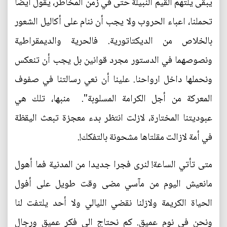
يبقى يلتهم القيم النبيلة حتى في زمن المخاطر، يقول ايضا
تحملنا، اعباء الحروب ولا يجب أن ننام على أكاليل الشعور
بالخلاص من الديكتاتورية. فالحرية والديمقراطية
ونصوصهما في الدستور مجرد قوانين بل يجب أن تنعكس
ونحملها داخل ارواحنا. علينا أن نعي رسالتنا في صفوف
المعركة من أجل الكرامة المسلوبة". منبها، تلك هي
عبوديتنا المختارة، لازلت انتظر بدء معجزة تبعث اليقظة
في أمة لازالت مقلتاها مشحونة بالتفكك!.
متى تأتي الساعة! لنرى فجرا جديدا من المدنية فما أهول
مانعيش اليوم من مآسي مضى وقت طويل على أفول
الحياة الكريمة ولازلنا نقضي الليالي ولا أحد يلتفت لنا
ونحن في نوم عميق. كم نحتاج الى فكر عميق ورجال