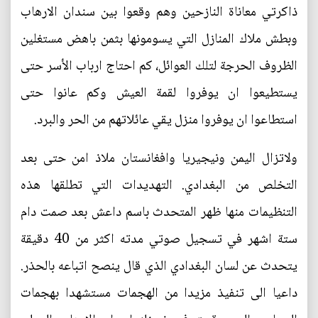
ذاكرتي معاناة النازحين وهم وقعوا بين سندان الارهاب
وبطش ملاك المنازل التي يسومونها بثمن باهض مستغلين
الظروف الحرجة لتلك العوائل، كم احتاج ارباب الأسر حتى
يستطيعوا ان يوفروا لقمة العيش وكم عانوا حتى
استطاعوا ان يوفروا منزل يقي عائلاتهم من الحر والبرد.
ولاتزال اليمن ونيجيريا وافغانستان ملاذ امن حتى بعد
التخلص من البغدادي. التهديدات التي تطلقها هذه
التنظيمات منها ظهر المتحدث باسم داعش بعد صمت دام
ستة اشهر في تسجيل صوتي مدته اكثر من 40 دقيقة
يتحدث عن لسان البغدادي الذي قال ينصح اتباعه بالحذر.
داعيا الى تنفيذ مزيدا من الهجمات مستشهدا بهجمات