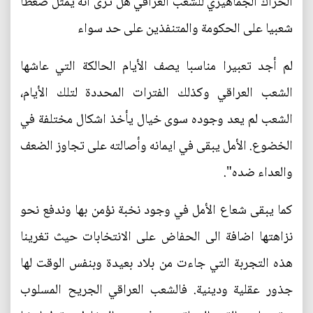
الحراك الجماهيري للشعب العراقي هل ترى انه يمثل ضغطا
شعبيا على الحكومة والمتنفذين على حد سواء
لم أجد تعبيرا مناسبا يصف الأيام الحالكة التي عاشها
الشعب العراقي وكذلك الفترات المحددة لتلك الأيام،
الشعب لم يعد وجوده سوى خيال يأخذ اشكال مختلفة في
الخضوع. الأمل يبقى في ايمانه وأصالته على تجاوز الضعف
والعداء ضده".
كما يبقى شعاع الأمل في وجود نخبة نؤمن بها وندفع نحو
نزاهتها اضافة الى الحفاض على الانتخابات حيث تغرينا
هذه التجربة التي جاءت من بلاد بعيدة وبنفس الوقت لها
جذور عقلية ودينية. فالشعب العراقي الجريح المسلوب