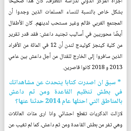
أجراه المركز الدولي لدراسة التطرف، كان هذا صحيحًا
بشكل خاص بالنسبة للنساء المسلمات الذين وجدوا أن
المجتمع الغربي ظالم وغير مستحب لدينهم. كان الأطفال
أيضًا محوريين في أساليب تجنيد داعش: فقد قدر تقرير
من كلية كينجز كوليدج لندن أن 12 في المائة من الأفراد
الذين سافروا إلى الخارج للقتال من أجل داعش بين عامي
2013 و 2018 كانوا قاصرين.
* سبق ان اصدرت كتابا يتحدث عن مشاهداتك
في بطش تنظيم القاعدة ومن ثم داعش
بالمناطق التي احتلها عام 2014 حدثنا عنها؟
لازالت الذكريات تقطع احشائي وانا ارى مئات العائلات
وهي تفر من بطش القاعدة ومن ثم داعش، كما لم تغيب عن