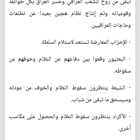
تبقى من روح للشعب العراقي وخسر العراق بكل طوائفه
وقومياته وتم إنتاج نظام هجين بعيدا عن تطلعات
وحاجات العراقيين.
- الإحزاب المعارضة تستعد لاستلام السلطة.
- البعثيون وقعوا بين دفاعهم عن النظام وخوفهم من
سقوطه.
- الشيعة ينتظرون سقوط النظام والخوف من عودته
وسيسحق ما تبقى من شباب.
- الأكراد ينتظرون سقوط النظام والحصول على مكاسب
أخرى.