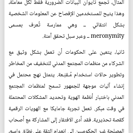
المثال، تجمع تايوان البيانات الضرورية فقط لكل معاملة،
وهذا يتيح للمستخدمين الإفصاح عن المعلومات الشخصية
بشكل انتقائي ــ وهي ممارسة تُعرف بمسمى
meronymity ــ وعبر سبل تحقق آمنة.
ثانيا، يتعين على الحكومات أن تعمل بشكل وثيق مع
الشركاء من منظمات المجتمع المدني للتخفيف من المخاطر
وتطوير حالات استخدام مُـقنِـعة. يتمثل نهج محتمل في
إنشاء آليات موجهة للجمهور تسمح لمنظمات المجتمع
المدني باختبار أنظمة الهوية وتحديد المشكلات المحتملة
في وقت مبكر. تعمل تجربة جامايكا مع الهويات الرقمية
كقصة تحذيرية. فقد أدى الافتقار إلى المشاركة مع أصحاب
المصلحة غير الحكوميين إلى انعدام الثقة على نطاق واسع،