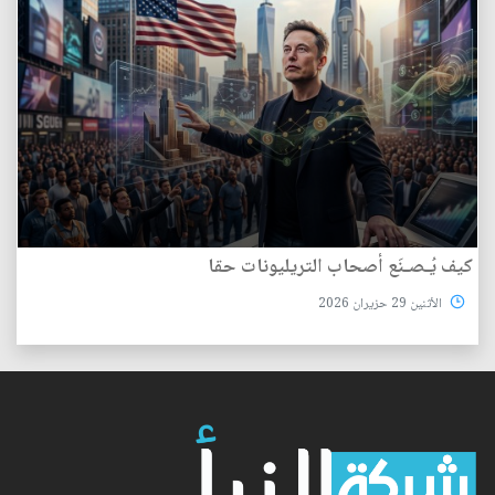
كيف يُـصـنَع أصحاب التريليونات حقا
الأثنين 29 حزيران 2026