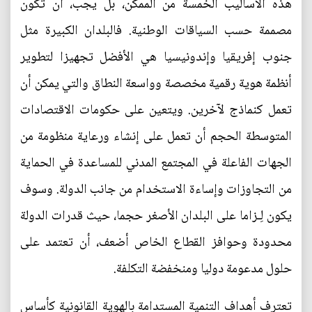
هذه الأساليب الخمسة من الممكن، بل يجب، أن تكون
مصممة حسب السياقات الوطنية. فالبلدان الكبيرة مثل
جنوب إفريقيا وإندونيسيا هي الأفضل تجهيزا لتطوير
أنظمة هوية رقمية مخصصة وواسعة النطاق والتي يمكن أن
تعمل كنماذج لآخرين. ويتعين على حكومات الاقتصادات
المتوسطة الحجم أن تعمل على إنشاء ورعاية منظومة من
الجهات الفاعلة في المجتمع المدني للمساعدة في الحماية
من التجاوزات وإساءة الاستخدام من جانب الدولة. وسوف
يكون لِـزاما على البلدان الأصغر حجما، حيث قدرات الدولة
محدودة وحوافز القطاع الخاص أضعف، أن تعتمد على
حلول مدعومة دوليا ومنخفضة التكلفة.
تعترف أهداف التنمية المستدامة بالهوية القانونية كأساس