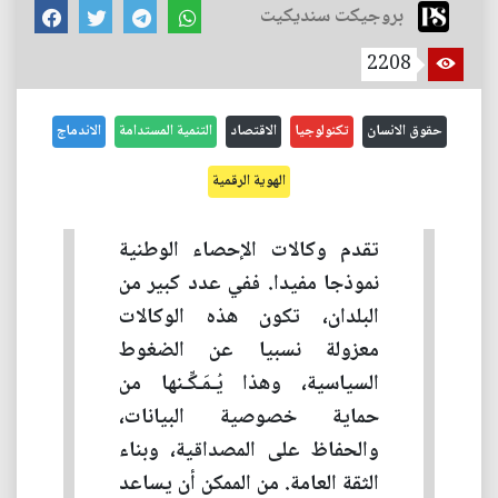
بروجيكت سنديكيت
2208
حقوق الانسان
تكنولوجيا
الاقتصاد
التنمية المستدامة
الاندماج
الهوية الرقمية
تقدم وكالات الإحصاء الوطنية
نموذجا مفيدا. ففي عدد كبير من
البلدان، تكون هذه الوكالات
معزولة نسبيا عن الضغوط
السياسية، وهذا يُـمَـكِّـنها من
حماية خصوصية البيانات،
والحفاظ على المصداقية، وبناء
الثقة العامة. من الممكن أن يساعد