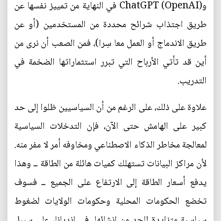
وChatGPT (OpenAI) في النهاية من تمييز نفسها عن
طريق اجتذاب شرائح محددة من المستخدمين (أو عن
طريق الاندماج أو العمل معا سِرا)، فمن الصعب أن نرى من
أين قد تأتي الأرباح التي تبرر استثماراتها الضخمة في
التدريب.
علاوة على ذلك، على الرغم من أن السياسيين ظلوا إلى حد
كبير على الهامش حتى الآن، فإن التدخلات السياسية
لمعالجة مخاطر الذكاء الاصطناعي ومخاوفه أمر لا مفر منه.
لأن مراكز البيانات تستهلك كميات هائلة من الطاقة ــ وهذا
يدفع أسعار الطاقة إلى الارتفاع على الجميع ــ فسوف
تخضع الحكومات المحلية وحكومات الولايات لضغوط
سياسية متزايدة للحد من إنشائها. في إنديانا، على سبيل