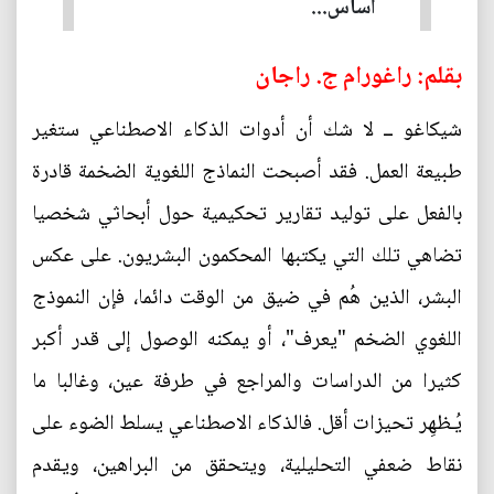
أساس...
بقلم: راغورام ج. راجان
شيكاغو ــ لا شك أن أدوات الذكاء الاصطناعي ستغير
طبيعة العمل. فقد أصبحت النماذج اللغوية الضخمة قادرة
بالفعل على توليد تقارير تحكيمية حول أبحاثي شخصيا
تضاهي تلك التي يكتبها المحكمون البشريون. على عكس
البشر، الذين هُم في ضيق من الوقت دائما، فإن النموذج
اللغوي الضخم "يعرف"، أو يمكنه الوصول إلى قدر أكبر
كثيرا من الدراسات والمراجع في طرفة عين، وغالبا ما
يُـظهِر تحيزات أقل. فالذكاء الاصطناعي يسلط الضوء على
نقاط ضعفي التحليلية، ويتحقق من البراهين، ويقدم