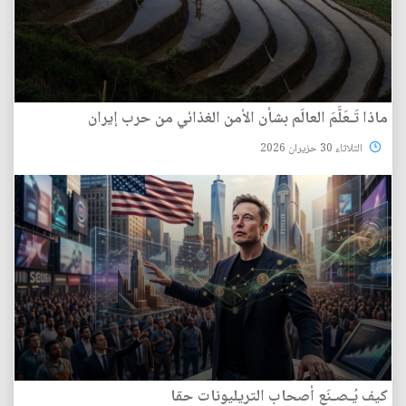
ماذا تَـعَلَّمَ العالَم بشأن الأمن الغذائي من حرب إيران
الثلاثاء 30 حزيران 2026
كيف يُـصـنَع أصحاب التريليونات حقا