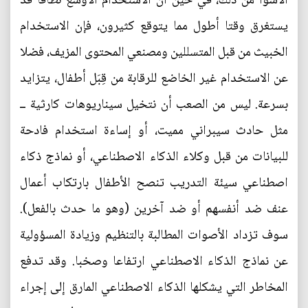
الأسوأ من ذلك، في حين أن الاستخدام الأوسع نطاقا قد
يستغرق وقتا أطول مما يتوقع كثيرون، فإن الاستخدام
الخبيث من قبل المتسللين ومصنعي المحتوى المزيف، فضلا
عن الاستخدام غير الخاضع للرقابة من قِبَل أطفال، يتزايد
بسرعة. ليس من الصعب أن نتخيل سيناريوهات كارثية ــ
مثل حادث سيبراني مميت، أو إساءة استخدام فادحة
للبيانات من قبل وكلاء الذكاء الاصطناعي، أو نماذج ذكاء
اصطناعي سيئة التدريب تنصح الأطفال بارتكاب أعمال
عنف ضد أنفسهم أو ضد آخرين (وهو ما حدث بالفعل).
سوف تزداد الأصوات المطالبة بالتنظيم وزيادة المسؤولية
عن نماذج الذكاء الاصطناعي ارتفاعا وصخبا. وقد تدفع
المخاطر التي يشكلها الذكاء الاصطناعي المارق إلى إجراء