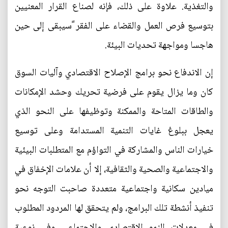
والتغذية. علاوة على ذلك، فإنه لصناع القرار المعنيين
بتوسيع فرص العمل والقضاء على الفقر ًسيبقى إلى حين
هاجسا ومواجهة تحديات البيئة.
إن الاندفاع نحو برامج الإصلاح الاقتصادي وآليات السوق
كان وما يزال يقوم على فرضية تحريك وحشد الإمكانات
والطاقات المتاحة والممكنة وتوظيفها على النحو الذي
يعجل ببلوغ غايات التنمية المستدامة وعلى توسيع
خيارات الناس والمشاركة في التواؤم مع المتطلبات البيئية
والاجتماعية والصحية والثقافية، إلا أن علامات الإخفاق في
ميادين سكانية واجتماعية متعددة صاحبت التوجه نحو
تنفيذ أنشطة تلك البرامج، ولم يتحقق لها المردود المطلوب
في معدلات النمو الاقتصادي والاجتماعي وفي نوعية