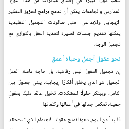
تلعب دورًا كبيرًا في إطلاق مبادرات من هذا النوع.
المدارس والجامعات يمكن أن تدمج برامج لتعزيز التفكير
الإيجابي والإبداعي. حتى صالونات التجميل التقليدية
يمكنها تقديم جلسات قصيرة لتغذية العقل بالتوازي مع
تجميل الوجه.
نحو عقول أجمل وحياة أعمق
إن تجميل العقول ليس رفاهية، بل حاجة ماسة. العقل
الجميل هو الذي يخلق أفكارًا إيجابية، يبني جسورًا بين
الناس، ويبتكر حلولًا للمشكلات. تخيل عالمًا مليئًا بعقولٍ
جميلة، تعكس جمالها في أعمالها وكلماتها.
فلنبدأ من اليوم. دعونا نمنح عقولنا الاهتمام الذي تستحقه،