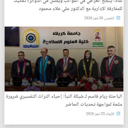
لماذا ينجح العراقي في المواكب ويفشل في الدوائر؟ تفكيك
للمفارقة الإدارية مع الدكتور علي علاء محمود
الخميس 30 تموز 2026
الباحثة ريام قاسم لـ شبكة النبأ: إحياء التراث التفسيري ضرورة
ملحة لمواجهة تحديات الحاضر
الأربعاء 29 تموز 2026