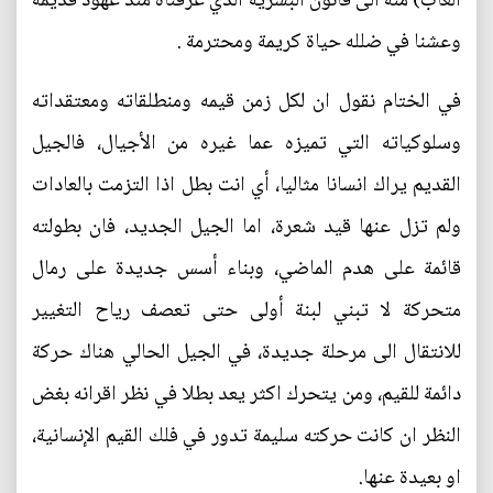
الغاب) منه الى قانون البشرية الذي عرفناه منذ عهود قديمة
وعشنا في ضلله حياة كريمة ومحترمة .
في الختام نقول ان لكل زمن قيمه ومنطلقاته ومعتقداته
وسلوكياته التي تميزه عما غيره من الأجيال، فالجيل
القديم يراك انسانا مثاليا، أي انت بطل اذا التزمت بالعادات
ولم تزل عنها قيد شعرة، اما الجيل الجديد، فان بطولته
قائمة على هدم الماضي، وبناء أسس جديدة على رمال
متحركة لا تبني لبنة أولى حتى تعصف رياح التغيير
للانتقال الى مرحلة جديدة، في الجيل الحالي هناك حركة
دائمة للقيم، ومن يتحرك اكثر يعد بطلا في نظر اقرانه بغض
النظر ان كانت حركته سليمة تدور في فلك القيم الإنسانية،
او بعيدة عنها.