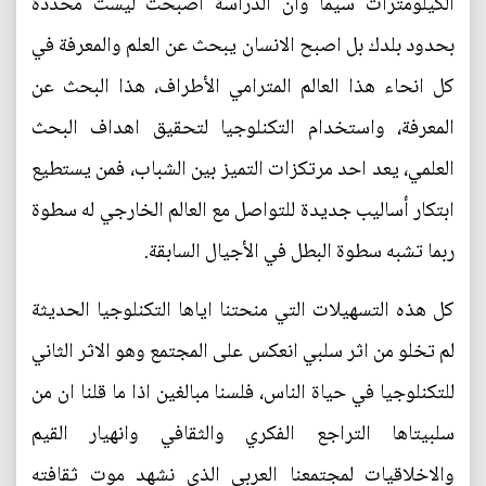
الكيلومترات سيما وان الدراسة اصبحت ليست محددة
بحدود بلدك بل اصبح الانسان يبحث عن العلم والمعرفة في
كل انحاء هذا العالم المترامي الأطراف، هذا البحث عن
المعرفة، واستخدام التكنلوجيا لتحقيق اهداف البحث
العلمي، يعد احد مرتكزات التميز بين الشباب، فمن يستطيع
ابتكار أساليب جديدة للتواصل مع العالم الخارجي له سطوة
ربما تشبه سطوة البطل في الأجيال السابقة.
كل هذه التسهيلات التي منحتنا اياها التكنلوجيا الحديثة
لم تخلو من اثر سلبي انعكس على المجتمع وهو الاثر الثاني
للتكنلوجيا في حياة الناس، فلسنا مبالغين اذا ما قلنا ان من
سلبيتاها التراجع الفكري والثقافي وانهيار القيم
والاخلاقيات لمجتمعنا العربي الذي نشهد موت ثقافته