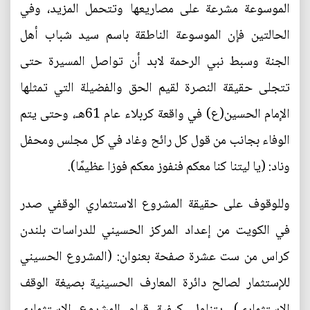
الموسوعة مشرعة على مصاريعها وتتحمل المزيد، وفي
الحالتين فإن الموسوعة الناطقة باسم سيد شباب أهل
الجنة وسبط نبي الرحمة لابد أن تواصل المسيرة حتى
تتجلى حقيقة النصرة لقيم الحق والفضيلة التي تمثلها
الإمام الحسين(ع) في واقعة كربلاء عام 61هـ، وحتى يتم
الوفاء بجانب من قول كل رائح وغاد في كل مجلس ومحفل
وناد: (يا ليتنا كنا معكم فنفوز معكم فوزا عظيمًا).
وللوقوف على حقيقة المشروع الاستثماري الوقفي صدر
في الكويت من إعداد المركز الحسيني للدراسات بلندن
كراس من ست عشرة صفحة بعنوان: (المشروع الحسيني
للإستثمار لصالح دائرة المعارف الحسينية بصيغة الوقف
الإستثماري)، يتناول كيفية قيام المشروع الاستثماري