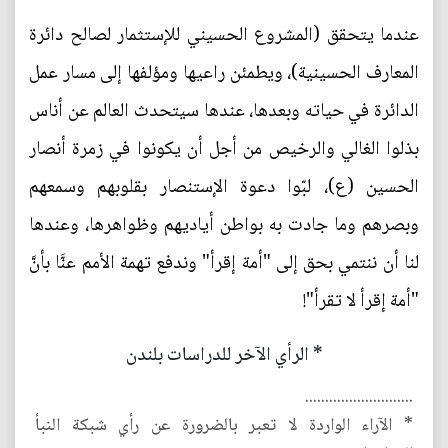
عندما يتحقق (المشروع الحسيني للإستثمار لصالح دائرة
المعارف الحسينية)، ويطمئن راعيها ومؤلفها إلى مسار عمل
الدائرة في حياته وبعدها، عندها سيتحدث العالم عن أناس
بذلوا الغالي والرخيص من أجل أن يكونوا في زمرة أنصار
الحسين (ع)، لبّوا دعوة الإستنصار بقلوبهم وسمعهم
وبصرهم وما جادت به بواطن أياديهم وظواهرها، وعندها
لنا أن ننتمي بحق إلى "أمة إقرأ" وندفع تهمة الأمم عنَّا بأنَّ
"أمة إقرأ لا تقرأ"!
* الرأي الآخر للدراسات بلندن
...........................
* الآراء الواردة لا تعبر بالضرورة عن رأي شبكة النبأ