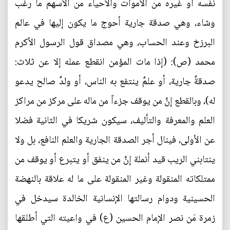
نفسه أو غيره من الأموات والأحياء من الأسهم ما رغب
وشاء، وهي صدقة جارية أحوج ما يكون إليها في عالم
البرزخ وعند الحساب، وهي مصداق قول الرسول الأكرم
محمد (ص): (إذا مات المؤمن انقطع عمله إلا عن ثلاث:
صدقةٌ جارية، أو علمٌ ينتفع به الناس، أو ولدٌ صالح يدعو
له)، وبالقطع إنَّ من يوقف جزءاً من ماله على مركز من مراكز
العلم والمعرفة والتأليف، سيكون شريكا في الثانية فضلا
عن الأولى، فينال أجر الصدقة الجارية والعلم النافع، بل ولا
ينتابني الريب قيد أنملة إنَّ من ينفق أو يتبرع أو يوقف من
ممتلكاته المنقولة وغير المنقولة على ما له علاقة بالنهضة
الحسينية ودوام رسالتها الإنسانية الخالدة سيدخل في
زمرة مَن نصر الإمام الحسين (ع) في واعيته التي أطلقها