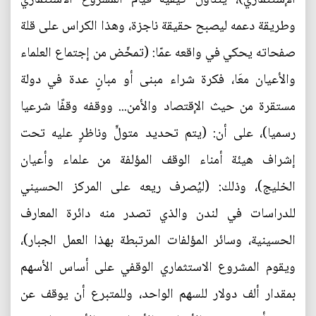
وطريقة دعمه ليصبح حقيقة ناجزة، وهذا الكراس على قلة
صفحاته يحكي في واقعه عمّا: (تمخّض من إجتماع العلماء
والأعيان معَا، فكرة شراء مبنى أو مبانٍ عدة في دولة
مستقرة من حيث الإقتصاد والأمن... ووقفه وقفًا شرعيا
رسميا)، على أن: (يتم تحديد متولٍّ وناظرٍ عليه تحت
إشراف هيئة أمناء الوقف المؤلفة من علماء وأعيان
الخليج)، وذلك: (ليُصرف ريعه على المركز الحسيني
للدراسات في لندن والذي تصدر منه دائرة المعارف
الحسينية، وسائر المؤلفات المرتبطة بهذا العمل الجبار)،
ويقوم المشروع الاستثماري الوقفي على أساس الأسهم
بمقدار ألف دولار للسهم الواحد، وللمتبرع أن يوقف عن