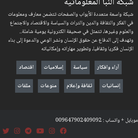
شبكة النبأ المعلوماتية
شبكة واسعة متعددة الأبواب والصفحات تتضمن معارف ومعلومات
في الفكر والثقافة والدين والتراث والسياسة والاقتصاد والاجتماع
والعلوم وغيرها، تتمثل في صحيفة الكترونية يومية شاملة..
وتهدف إلى الدفاع عن حقوق الإنسان ونشر الوعي والدعوة إلى بناء
الإنسان فكريا وثقافيا، وتطوير مهاراته وإمكانياته
آراء وافكار
سياسة
إسلاميات
اقتصاد
إنسانيات
ثقافة وإعلام
منوعات
ملفات
موبايل + واتساب : 009647902409092