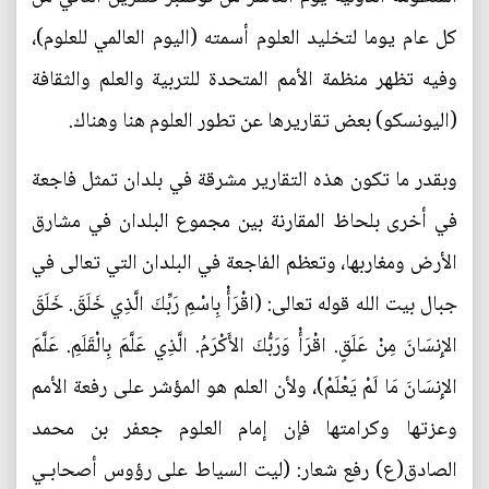
كل عام يوما لتخليد العلوم أسمته (اليوم العالمي للعلوم)،
وفيه تظهر منظمة الأمم المتحدة للتربية والعلم والثقافة
(اليونسكو) بعض تقاريرها عن تطور العلوم هنا وهناك.
وبقدر ما تكون هذه التقارير مشرقة في بلدان تمثل فاجعة
في أخرى بلحاظ المقارنة بين مجموع البلدان في مشارق
الأرض ومغاربها، وتعظم الفاجعة في البلدان التي تعالى في
جبال بيت الله قوله تعالى: (اقْرَأْ بِاسْمِ رَبِّكَ الَّذِي خَلَقَ. خَلَقَ
الإِنسَانَ مِنْ عَلَقٍ. اقْرَأْ وَرَبُّكَ الأَكْرَمُ. الَّذِي عَلَّمَ بِالْقَلَمِ. عَلَّمَ
الإِنسَانَ مَا لَمْ يَعْلَمْ)، ولأن العلم هو المؤشر على رفعة الأمم
وعزتها وكرامتها فإن إمام العلوم جعفر بن محمد
الصادق(ع) رفع شعار: (ليت السياط على رؤوس أصحابـي