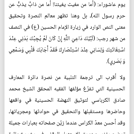
يوم عاشوراء: (أما من مغيث يغيثنا! أما من ذابٍّ يذبُّ عن
حرم رسول الله)، بل وهنا تظهر معالم النصرة وتحقيق
معنى النص الوارد في زيارة الإمام الحسين (ع) في النصف
من شهر رجب: (لَبَّيْكَ دَاعِيَ اللَّهِ إِنْ كَانَ لَمْ يُجِبْكَ بَدَنِي عِنْدَ
اسْتِغَاثَتِكَ وَلِسَانِي عِنْدَ اسْتِنْصَارِكَ فَقَدْ أَجَابَكَ قَلْبِي وَسَمْعِي
وَ بَصَرِي).
ولا أقرب الى ترجمة التلبية من نصرة دائرة المعارف
الحسينية التي تفرّغ مؤلفها الفقيه المحقق الشيخ محمد
صادق الكرباسي لتوثيق النهضة الحسينية في واقعها
وحاضرها ومستقبلها والتحقيق في حوادثها ومجرياتها،
وقد أحسن معدّ الكراس عندما زيّن صفحاته بعبارات جميلة