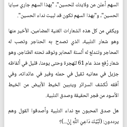
السهم أعلن عن ولايتك للحسين"، "بهذا السهم جاري سبايا
الحسين"، و"بهذا السهم تكون قد لبيت نداء الحسين".
ويكفي من كل هذه الشعارات الغنية المضامين، الأخير منها
وهو شعار التلبية، الذي تصدح به الحناجر وتصب له
المحاجر وتندلع له ألسنة المحابر وتوقد تحته الطناجر، وهو
شعار رُفع منذ عام 61 للهجرة وحتى يومنا، قليل في ألفاظه
جزيل في معانيه ثقيل في حمله وفير في عائداته، وفي
أفقه تُكشف السرائر ويتبين الخيط الأبيض من الخيط
الأسود من فجر الحقيقة وصدق التلبية.
هل صدق المحبون مع نداء التلبية وأصدقوا القول وهم
يرددون: (لَبَّيْكَ دَاعِيَ اللَّهِ إِنْ...)؟