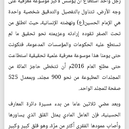
رجل واحد استطاع أن يؤسس لأكبر موسوعة معرفية على
وجه الأرض، تتناول بالتفصيل والتدقيق شخصية واحدة
هي الإمام الحسين(ع) ونهضته الإنسانية، حيث انطلق من
تحت الصفر تقوده إرادته وعزيمته نحو تحقيق ما لم
تستطع عليه الحكومات والمؤسسات المدعومة، فتكونت
حتى يومنا هذا موسوعة معرفية علمية تحقيقية استطاعت
حتى مطلع العام 2016م أن تتخطى حاجز المائة من
المجلدات المطبوعة من نحو 900 مجلد، وبمعدل 525
صفحة للمجلد الواحد.
وبعد مضي ثلاثين عاما من بدء مسيرة دائرة المعارف
الحسينية، فإن العامل المادي يمثل القلق الذي يساورها
وأصاب عمودها الفقري أكثر من مرّة، وهو قلق كبير وكبير