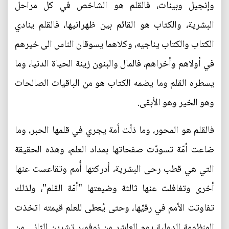
وإنجيل وبينات، فالقلم هو الشاخص في كل مراحل
البشرية، والكتاب هو القائم بين ظهرانيها، فالقلم ينادي
الكتاب والكتاب يناجيه، وكلاهما يسوقان الناس الى خيرهم
في أولاهم وأخراهم، فالمال والبنون زينة الحياة الدنيا، وما
يسطره القلم وما يضمه الكتاب هو من الباقيات الصالحات
وهو الخير وهو الأبقى.
فالقلم هو المحور، وما ذلّت أمة يجري في قلمها الحبر، وما
ضاعت أمّة تسودّت صفحاتها بمداد العلم، وهذه الحقيقة
التي هي قطب رحى البشرية، أدركتها أُمم وتقاعست عنها
أخرى وتغافلت عنها ثالثة وضيعتها "أمّة القلم"، ولذلك
تفاوتت الأمم في رقيِّها، وحتى يُعطى للعلم قيمته اتخذت
المنظومة الدولية يوم العاشر من نوفمبر تشرين الثاني من