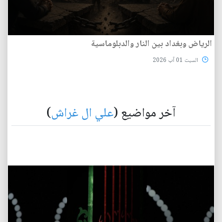
الرياض وبغداد بين النار والدبلوماسية
السبت 01 آب 2026
آخر مواضيع (
علي ال غراش
)