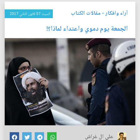
آراء وافكار
-
مقالات الكتاب
السبت 07 كانون الثاني 2017
الجمعة يوم دموي واعتداء لماذا؟!
علي ال غراش